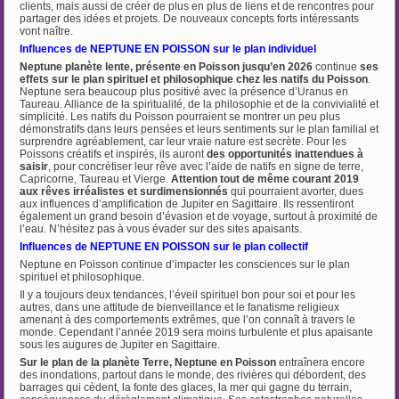
clients, mais aussi de créer de plus en plus de liens et de rencontres pour
partager des idées et projets. De nouveaux concepts forts intéressants
vont naître.
Influences de NEPTUNE EN POISSON sur le plan individuel
Neptune planète lente, présente en Poisson jusqu’en 2026
continue
ses
effets sur le plan
spirituel et philosophique chez les natifs du Poisson
.
Neptune sera beaucoup plus positivé avec la présence d’Uranus en
Taureau. Alliance de la spiritualité, de la philosophie et de la convivialité et
simplicité. Les natifs du Poisson pourraient se montrer un peu plus
démonstratifs dans leurs pensées et leurs sentiments sur le plan familial et
surprendre agréablement, car leur vraie nature est secrète. Pour les
Poissons créatifs et inspirés, ils auront
des opportunités inattendues à
saisir
, pour concrétiser leur rêve avec l’aide de natifs en signe de terre,
Capricorne, Taureau et Vierge.
Attention tout de même courant 2019
aux rêves irréalistes et surdimensionnés
qui pourraient avorter, dues
aux influences d’amplification de Jupiter en Sagittaire. Ils ressentiront
également un grand besoin d’évasion et de voyage, surtout à proximité de
l’eau. N’hésitez pas à vous évader sur des sites apaisants.
Influences de NEPTUNE EN POISSON sur le plan collectif
Neptune en Poisson continue d’impacter les consciences sur le plan
spirituel et philosophique.
Il y a toujours deux tendances, l’éveil spirituel bon pour soi et pour les
autres, dans une attitude de bienveillance et le fanatisme religieux
amenant à des comportements extrêmes, que l’on connaît à travers le
monde. Cependant l’année 2019 sera moins turbulente et plus apaisante
sous les augures de Jupiter en Sagittaire.
Sur le plan de la planète Terre, Neptune en Poisson
entraînera encore
des inondations, partout dans le monde, des rivières qui débordent, des
barrages qui cèdent, la fonte des glaces, la mer qui gagne du terrain,