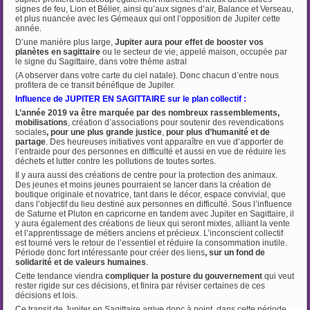
signes de feu, Lion et Bélier, ainsi qu’aux signes d’air, Balance et Verseau,
et plus nuancée avec les Gémeaux qui ont l’opposition de Jupiter cette
année.
D’une manière plus large,
Jupiter aura pour effet de booster vos
planètes en sagittaire
ou le secteur de vie, appelé maison, occupée par
le signe du Sagittaire, dans votre thème astral
(A observer dans votre carte du ciel natale). Donc chacun d’entre nous
profitera de ce transit bénéfique de Jupiter.
Influence de JUPITER EN SAGITTAIRE sur le plan collectif :
L’année 2019 va être marquée par des nombreux rassemblements,
mobilisations
, création d’associations pour soutenir des revendications
sociales
, pour une plus grande justice
,
pour plus d’humanité et de
partage
. Des heureuses initiatives vont apparaître en vue d’apporter de
l’entraide pour des personnes en difficulté et aussi en vue de réduire les
déchets et lutter contre les pollutions de toutes sortes.
Il y aura aussi des créations de centre pour la protection des animaux.
Des jeunes et moins jeunes pourraient se lancer dans la création de
boutique originale et novatrice, tant dans le décor, espace convivial, que
dans l’objectif du lieu destiné aux personnes en difficulté. Sous l’influence
de Saturne et Pluton en capricorne en tandem avec Jupiter en Sagittaire, il
y aura également des créations de lieux qui seront mixtes, alliant la vente
et l’apprentissage de métiers anciens et précieux. L’inconscient collectif
est tourné vers le retour de l’essentiel et réduire la consommation inutile.
Période donc fort intéressante pour créer des liens
, sur un fond de
solidarité et de valeurs
humaines
.
Cette tendance viendra
compliquer la posture du gouvernement
qui veut
rester rigide sur ces décisions, et finira par réviser certaines de ces
décisions et lois.
Ce transit de Jupiter en Sagittaire arrive donc à point, dans cette période