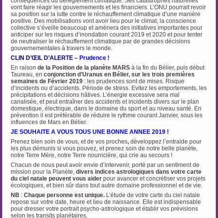
conséquences du dérèglement climatique. Ses catastrophes naturelles
vont faire réagir les gouvernements et les financiers. L’ONU pourrait revoir
sa position sur la lutte contre le réchauffement climatique d’une manière
positive. Des mobilisations vont avoir lieu pour le climat, la conscience
collective s’éveille beaucoup et amènera des initiatives importantes pour
anticiper sur les risques d’inondation courant 2019 et 2020 et pour tenter
de neutraliser le réchauffement climatique par de grandes décisions
gouvernementales à travers le monde.
CLIN D’ŒIL D’ALERTE –
Prudence !
En raison
de la Position
de la planète MARS
à la fin du Bélier, puis début
Taureau, en
conjonction d’Uranus en Bélier,
sur les trois premières
semaines de Février 2019
: les prudences sont de mises. Risque
d’incidents ou d’accidents. Période de stress. Evitez les emportements, les
précipitations et décisions hâtives. L’énergie excessive sera mal
canalisée, et peut entraîner des accidents et incidents divers sur le plan
domestique, électrique, dans le domaine du sport et au niveau santé. En
prévention il est préférable de réduire le rythme courant Janvier, sous les
influences de Mars en Bélier.
JE SOUHAITE A VOUS TOUS UNE BONNE ANNEE 2019 !
Prenez bien soin de vous, et de vos proches
,
développez l’entraide pour
les plus démunis si vous pouvez, et prenez soin de notre belle planète,
notre Terre Mère, notre Terre nourricière, qui crie au secours !
Chacun de nous peut avoir envie d’intervenir, porté par un sentiment de
mission pour la Planète,
divers indices astrologiques dans votre carte
du ciel natale peuvent vous aider
pour avancer et concrétiser vos projets
écologiques, et bien sûr dans tout autre domaine professionnel et de vie.
NB
:
Chaque personne est unique.
L’étude de votre carte du ciel natale
repose sur votre date, heure et lieu de naissance. Elle est indispensable
pour dresser votre portrait psycho-astrologique et établir vos prévisions
selon les transits planétaires.