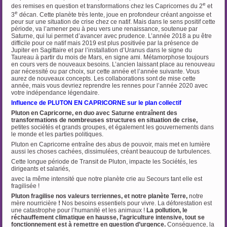
e
des remises en question et transformations chez les Capricornes du 2
et
e
3
décan. Cette planète très lente, joue en profondeur créant angoisse et
peur sur une situation de crise chez ce natif. Mais dans le sens positif cette
période, va l’amener peu à peu vers une renaissance, soutenue par
Saturne, qui lui permet d’avancer avec prudence. L’année 2018 a pu être
difficile pour ce natif mais 2019 est plus positivée par la présence de
Jupiter en Sagittaire et par l’installation d’Uranus dans le signe du
Taureau à partir du mois de Mars, en signe ami. Métamorphose toujours
en cours vers de nouveaux besoins. L’ancien laissant place au renouveau
par nécessité ou par choix, sur cette année et l’année suivante. Vous
aurez de nouveaux concepts. Les collaborations sont de mise cette
année, mais vous devriez reprendre les rennes pour l’année 2020 avec
votre indépendance légendaire.
Influence de PLUTON EN CAPRICORNE sur le plan collectif
Pluton en Capricorne, en duo avec Saturne entraînent des
transformations de nombreuses structures en situation de crise,
petites sociétés et grands groupes, et également les gouvernements dans
le monde et les parties politiques.
Pluton en Capricorne entraîne des abus de pouvoir, mais met en lumière
aussi les choses cachées, dissimulées, créant beaucoup de turbulences.
Cette longue période de Transit de Pluton, impacte les Sociétés, les
dirigeants et salariés,
avec la même intensité que notre planète crie au Secours tant elle est
fragilisée !
Pluton fragilise nos valeurs terriennes, et notre planète Terre,
notre
mère nourricière
!
Nos besoins essentiels pour vivre. La déforestation est
une catastrophe pour l’humanité et les animaux !
La pollution, le
réchauffement climatique en hausse, l’agriculture intensive, tout se
fonctionnement est à remettre en question d’urgence.
Conséquence, la