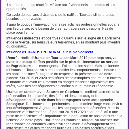
Il se montrera plus réactif et vif face aux évènements inattendus et aux
opportunités.
Ce cycle de sept ans d’Uranus chez le natif du Taureau stimulera ses
besoins de nouveauté.
Il aura le goût de l’innovation dans ces activités professionnelles et dans
son lieu de vie, et le besoin de créer au travers ses passions. Pas de
place pour l’ennui.
Influences indirectes et positives d’Uranus
sur le signe du Capricorne
et de la Vierge,
sur leurs valeurs terriennes, en se montrant plus inventifs
ou originaux.
Influence d’URANUS EN TAURAU sur le plan collectif
L’entrée réelle d’Uranus en Taureau en Mars 2019 pour sept ans, va
avoir beaucoup d’effets positifs sur le plan de l’innovation au service
de l’agriculture
, des campagnes et
l’alimentation saine. Mais l’influence
d’Uranus en Taureau va surtout modifier les comportements et bousculer
les habitudes face à l’urgence du respect et la préservation de notre
planète. Sur 2019 et 2020 des séries de catastrophes naturelles à travers
le monde vont avoir lieu, mettant en danger les terres agricoles et les
forêts, avec des conséquences en chaîne sur l’humain et l’économie.
Uranus en tandem avec Saturne en Capricorne,
mettent l’accent sur la
préservation de la planète, des forêts et des animaux
, et le
développement de la vie dans les campagnes avec une
approche
écologique
. Des innovations pertinentes d’une manière large vont servir à
leur développement. Aujourd’hui les campagnes sont désertées. Mais la
tendance va s’inverser peu à peu sur 2019 et 2020 et au-delà, dû à une
prise de conscience très importante de la population de nos atouts et de la
richesse de notre pays. L’influence d’Uranus en Taureau va amener une
renaissance de certaines villes et villages avec le développement des
infra structures et des transports multiples. Les petites sociétés et des