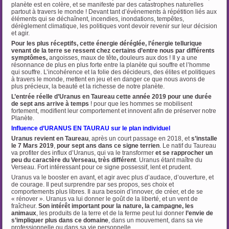
planète est en colère, et se manifeste par des catastrophes naturelles
partout à travers le monde ! Devant tant d’évènements à répétition liés aux
éléments qui se déchaînent, incendies, inondations, tempêtes,
dérèglement climatique, les politiques vont devoir revenir sur leur décision
et agir.
Pour les plus réceptifs, cette énergie déréglée, l’énergie tellurique
venant de la terre se ressent chez certains d’entre nous par différents
symptômes,
angoisses, maux de tête
,
douleurs aux dos !
Il y a une
résonnance de plus en plus forte entre la planète qui souffre et l’homme
qui souffre. L’incohérence et la folie des décideurs, des élites et politiques
à travers le monde, mettent en jeu et en danger ce que nous avons de
plus précieux, la beauté et la richesse de notre planète.
L’entrée réelle d’Uranus en Taureau cette année 2019
pour une durée
de sept ans arrive à temps
! pour que les hommes se mobilisent
fortement, modifient leur comportement et innovent afin de préserver notre
Planète.
Influence d’URANUS EN TAURAU sur le plan individuel
Uranus revient en Taureau
, après un court passage en 2018, et
s’installe
le 7 Mars 2019
,
pour
sept ans dans ce signe terrien
. Le natif du Taureau
va profiter des influx d’Uranus, qui va le transformer
et se rapprocher un
peu du caractère du Verseau, très différent
. Uranus étant maître du
Verseau. Fort intéressant pour ce signe possessif, lent et prudent.
Uranus va le booster en avant, et agir avec plus d’audace, d’ouverture, et
de courage. Il peut surprendre par ses propos, ses choix et
comportements plus libres. Il aura besoin d’innover, de créer, et de se
« rénover ». Uranus va lui donner le goût de la liberté, et un vent de
fraîcheur.
Son intérêt important pour la nature, la campagne, les
animaux
, les produits de la terre et de la ferme peut lui donner
l’envie de
s’impliquer plus dans ce domaine
, dans un mouvement, dans sa vie
professionnelle ou dans sa vie personnelle.