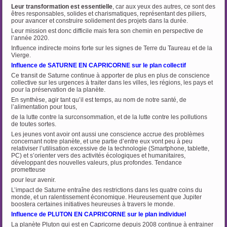
Leur transformation est essentielle
, car aux yeux des autres, ce sont des
êtres responsables, solides et charismatiques, représentant des piliers,
pour avancer et construire solidement des projets dans la durée.
Leur mission est donc difficile mais fera son chemin en perspective de
l’année 2020.
Influence indirecte moins forte sur les signes de Terre du Taureau et de la
Vierge.
Influence de SATURNE EN CAPRICORNE sur le plan collectif
Ce transit de Saturne continue à apporter de plus en plus de conscience
collective sur les urgences à traiter dans les villes, les régions, les pays et
pour la préservation de la planète.
En synthèse, agir tant qu’il est temps, au nom de notre santé, de
l’alimentation pour tous,
de la lutte contre la surconsommation, et de la lutte contre les pollutions
de toutes sortes.
Les jeunes vont avoir ont aussi une conscience accrue des problèmes
concernant notre planète, et une partie d’entre eux vont peu à peu
relativiser l’utilisation excessive de la technologie (Smartphone, tablette,
PC) et s’orienter vers des activités écologiques et humanitaires,
développant des nouvelles valeurs, plus profondes. Tendance
prometteuse
pour leur avenir.
L’impact de Saturne entraîne des restrictions dans les quatre coins du
monde, et un ralentissement économique. Heureusement que Jupiter
boostera certaines initiatives heureuses à travers le monde.
Influence de PLUTON EN CAPRICORNE sur le plan individuel
La planète Pluton qui est en Capricorne depuis 2008 continue à entrainer