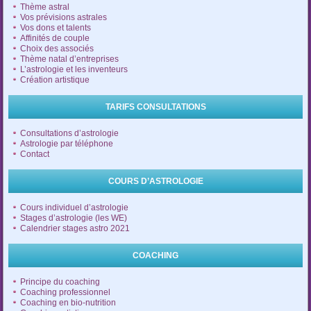
Thème astral
Vos prévisions astrales
Vos dons et talents
Affinités de couple
Choix des associés
Thème natal d’entreprises
L’astrologie et les inventeurs
Création artistique
TARIFS CONSULTATIONS
Consultations d’astrologie
Astrologie par téléphone
Contact
COURS D’ASTROLOGIE
Cours individuel d’astrologie
Stages d’astrologie (les WE)
Calendrier stages astro 2021
COACHING
Principe du coaching
Coaching professionnel
Coaching en bio-nutrition