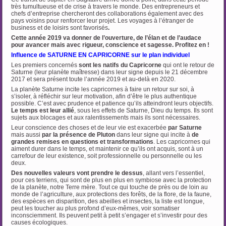
très tumultueuse et de crise à travers le monde. Des entrepreneurs et
chefs d’entreprise chercheront des collaborations également avec des
pays voisins pour renforcer leur projet. Les voyages à l’étranger de
business et de loisirs sont favorisés
.
Cette année 2019 va donner de l’ouverture, de l’élan et de l’audace
pour avancer mais avec rigueur, conscience et sagesse. Profitez en !
Influence de SATURNE EN CAPRICORNE sur le plan individuel
Les premiers concernés
sont les natifs du Capricorne
qui ont le retour de
Saturne (leur planète maîtresse) dans leur signe depuis le 21 décembre
2017 et sera présent toute l’année 2019 et au-delà en 2020.
La planète Saturne incite les capricornes à faire un retour sur soi, à
s’isoler, à réfléchir sur leur motivation, afin d’être le plus authentique
possible. C’est avec prudence et patience qu’ils atteindront leurs objectifs.
Le temps est leur allié
, sous les effets de Saturne, Dieu du temps. Ils sont
sujets aux blocages et aux ralentissements mais ils sont nécessaires.
Leur conscience des choses et de leur vie est exacerbée
par Saturne
mais aussi
par la
présence de Pluton
dans leur signe qui incite à
de
grandes remises en questions et transformations
. Les capricornes qui
aiment durer dans le temps, et maintenir ce qu’ils ont acquis, sont à un
carrefour de leur existence, soit professionnelle ou personnelle ou les
deux.
Des nouvelles valeurs vont prendre le dessus
, allant vers l’essentiel,
pour ces terriens, qui sont de plus en plus en symbiose avec la protection
de la planète, notre Terre mère. Tout ce qui touche de près ou de loin au
monde de l’agriculture, aux protections des forêts, de la flore, de la faune,
des espèces en disparition, des abeilles et insectes, la liste est longue,
peut les toucher au plus profond d’eux-mêmes, voir somatiser
inconsciemment. Ils peuvent petit à petit s’engager et s’investir pour des
causes écologiques.