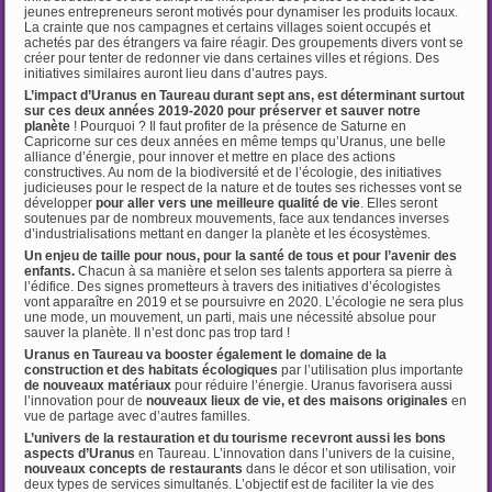
jeunes entrepreneurs seront motivés pour dynamiser les produits locaux.
La crainte que nos campagnes et certains villages soient occupés et
achetés par des étrangers va faire réagir. Des groupements divers vont se
créer pour tenter de redonner vie dans certaines villes et régions. Des
initiatives similaires auront lieu dans d’autres pays.
L’impact d’Uranus en Taureau durant sept ans, est déterminant surtout
sur ces deux années
2019-2020 pour préserver et sauver notre
planète
! Pourquoi ? Il faut profiter de la présence de Saturne en
Capricorne sur ces deux années en même temps qu’Uranus, une belle
alliance d’énergie, pour innover et mettre en place des actions
constructives. Au nom de la biodiversité et de l’écologie, des initiatives
judicieuses pour le respect de la nature et de toutes ses richesses vont se
développer
pour aller vers une meilleure qualité de vie
. Elles seront
soutenues par de nombreux mouvements, face aux tendances inverses
d’industrialisations mettant en danger la planète et les écosystèmes.
Un enjeu de taille pour nous, pour la santé de tous et pour l’avenir des
enfants.
Chacun à sa manière et selon ses talents apportera sa pierre à
l’édifice. Des signes prometteurs à travers des initiatives d’écologistes
vont apparaître en 2019 et se poursuivre en 2020. L’écologie ne sera plus
une mode, un mouvement, un parti, mais une nécessité absolue pour
sauver la planète. Il n’est donc pas trop tard !
Uranus en Taureau va booster également le domaine de la
construction et des habitats
écologiques
par l’utilisation plus importante
de nouveaux matériaux
pour réduire l’énergie. Uranus favorisera aussi
l’innovation pour de
nouveaux lieux de vie, et des maisons originales
en
vue de partage avec d’autres familles.
L’univers de la restauration et du tourisme recevront aussi les bons
aspects d’Uranus
en Taureau. L’innovation dans l’univers de la cuisine,
nouveaux concepts de restaurants
dans le décor et son utilisation, voir
deux types de services simultanés. L’objectif est de faciliter la vie des