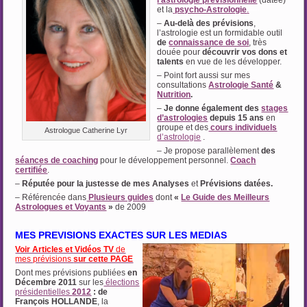
l’astrologie prévisionnelle
(datée)
et la
psycho-Astrologie
.
—-
–
Au-delà des prévisions
,
l’astrologie est un formidable outil
de
connaissance de soi
, très
douée pour
découvrir vos dons et
talents
en vue de les développer.
– Point fort aussi sur mes
consultations
Astrologie Santé
&
Nutrition
.
–
Je donne également des
stages
d’astrologies
depuis 15 ans
en
groupe et des
cours individuels
Astrologue Catherine Lyr
d’astrologie
.
– Je propose parallèlement
des
séances de coaching
pour le développement personnel.
Coach
certifiée
.
–
Réputée pour la justesse de mes Analyses
et
Prévisions datées.
– Référencée dans
Plusieurs guides
dont
«
Le Guide des Meilleurs
Astrologues et Voyants
»
de 2009
MES PREVISIONS EXACTES SUR LES MEDIAS
Voir Articles et Vidéos TV
de
mes prévisions
sur cette PAGE
Dont mes prévisions publiées
en
Décembre 2011
sur les
élections
présidentielles
2012
: de
François HOLLANDE
, la