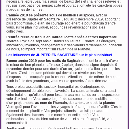
nécessaire, épreuves, mais aussi de beaux défis et challenges relevés et
réussis avec patience, perspicacité et courage, ont été les caractéristiques
marquantes de l’année.
L’année 2019 se présente sous de meilleurs auspices
, avec la
présence de
Jupiter en
Sagittaire
jusqu’au 2 décembre 2019, apportant
plus d’optimisme, d’élan, de courage et d’énergie pour chacun d’entre
vous, sur le plan individuel, et pour des revendications sociales
collectives.
L’entrée réelle d’Uranus en Taureau cette année est très importante
.
Nouveau cycle de sept ans d’Uranus en Taureau. Nouvelles énergies,
innovation, invention, changement sur des valeurs terriennes pour chacun
de nous, et impact important sur l’avenir de la Planète.
Les influences de JUPITER EN SAGITTAIRE sur le plan individuel
Bonne année 2019 pour les natifs du
Sagittaire
qui ont le plaisir d’avoir
le retour de leur planète maîtresse,
Jupiter
, dans leur signe depuis le 9
novembre dernier pour une durée d’un an, cycle qui n’a lieu que tous les
12 ans. C’est donc une période qui devrait se révéler positive,
d’expansion et marquée par la chance. Attention tout de même de ne pas
avoir la folie des grandeurs, vous vous exposeriez à des déconvenues.
Tous projets associatifs, sociaux, humanitaires, écologiques, de
développement durable seront favorisés. La cause animale sera aussi
votre bataille ! qu’elle soit pour les animaux mal traités ou les espèces en
voie d’extinction. Vous aurez le goût de rassembler et de mobiliser autour
d’un projet noble, au nom de l’humain, des animaux et de la planète
.
Votre goût pour l’aventure et les voyages à l’étranger sera réveillé. C’est le
moment de les planifier. Vos projets culturels et artistiques auront
également des chances de se concrétiser cette année. Votre
enthousiasme fera du bien autour de vous et sera très apprécié, voir
communicatif.
Jupiter profitera beaucoup également indirectement aux deux autres