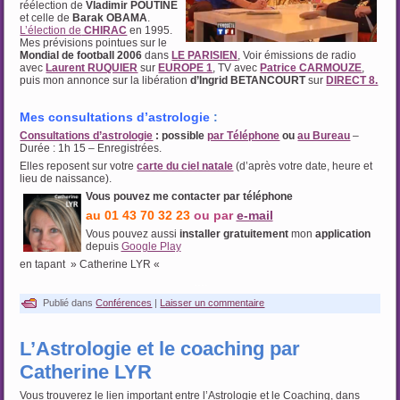
réélection de
Vladimir POUTINE
et celle de
Barak OBAMA
.
L’élection de
CHIRAC
en 1995.
Mes prévisions pointues sur le
Mondial de football 2006
dans
LE PARISIEN
, Voir émissions de radio
avec
Laurent RUQUIER
sur
EUROPE 1
, TV avec
Patrice CARMOUZE
,
puis mon annonce sur la libération
d’Ingrid BETANCOURT
sur
DIRECT 8.
Mes consultations d’astrologie
:
Consultations d’astrologie
: possible
par Téléphone
ou
au Bureau
–
Durée : 1h 15 – Enregistrées.
Elles reposent sur votre
carte du ciel natale
(d’après votre date, heure et
lieu de naissance).
Vous pouvez me contacter par téléphone
au 01 43 70 32 23
ou par
e-mail
Vous pouvez aussi
installer gratuitement
mon
application
depuis
Google Play
en tapant » Catherine LYR «
….
Publié dans
Conférences
|
Laisser un commentaire
L’Astrologie et le coaching par
Catherine LYR
Vous trouverez le lien important entre l’Astrologie et le Coaching, dans