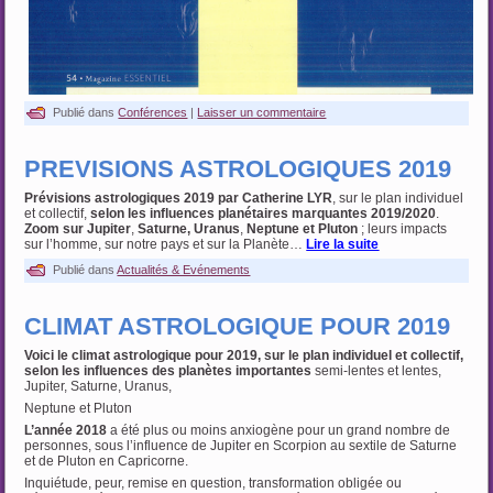
Publié dans
Conférences
|
Laisser un commentaire
PREVISIONS ASTROLOGIQUES 2019
Prévisions astrologiques 2019 par Catherine LYR
, sur le plan individuel
et collectif,
selon
les influences planétaires marquantes 2019/2020
.
Zoom sur Jupiter
,
Saturne, Uranus
,
Neptune et Pluton
; leurs impacts
sur l’homme, sur notre pays et sur la Planète…
Lire la suite
Publié dans
Actualités & Evénements
CLIMAT ASTROLOGIQUE POUR 2019
Voici le climat astrologique pour 2019, sur le plan individuel et collectif,
selon les influences des planètes importantes
semi-lentes et lentes,
Jupiter, Saturne, Uranus,
Neptune et Pluton
L’année 2018
a été plus ou moins anxiogène pour un grand nombre de
personnes, sous l’influence de Jupiter en Scorpion au sextile de Saturne
et de Pluton en Capricorne.
Inquiétude, peur, remise en question, transformation obligée ou