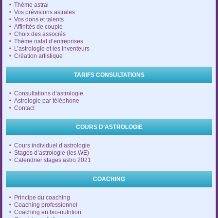
Thème astral
Vos prévisions astrales
Vos dons et talents
Affinités de couple
Choix des associés
Thème natal d’entreprises
L’astrologie et les inventeurs
Création artistique
TARIFS CONSULTATIONS
Consultations d’astrologie
Astrologie par téléphone
Contact
COURS D’ASTROLOGIE
Cours individuel d’astrologie
Stages d’astrologie (les WE)
Calendrier stages astro 2021
COACHING
Principe du coaching
Coaching professionnel
Coaching en bio-nutrition