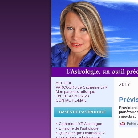
ACCUEIL
2017
PARCOURS de Catherine LYR
Mon parcours artistique
Tél : 01 43 70 32 23
Prévi
CONTACT E-MAIL
Prévisions
BASES DE L’ASTROLOGIE
planétaire
impacts su
Publié 
Catherine LYR Astrologue
L’histoire de l’astrologie
Qu’est-ce que l’astrologie ?
Les signes astrologiques