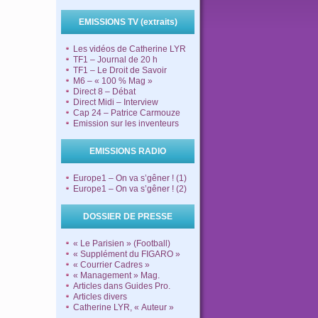
EMISSIONS TV (extraits)
Les vidéos de Catherine LYR
TF1 – Journal de 20 h
TF1 – Le Droit de Savoir
M6 – « 100 % Mag »
Direct 8 – Débat
Direct Midi – Interview
Cap 24 – Patrice Carmouze
Emission sur les inventeurs
EMISSIONS RADIO
Europe1 – On va s’gêner ! (1)
Europe1 – On va s’gêner ! (2)
DOSSIER DE PRESSE
« Le Parisien » (Football)
« Supplément du FIGARO »
« Courrier Cadres »
« Management » Mag.
Articles dans Guides Pro.
Articles divers
Catherine LYR, « Auteur »