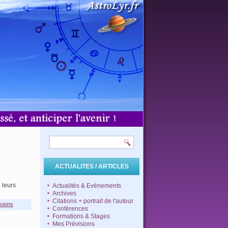
ACTUALITES / ARTICLES
, leurs
Actualités & Evénements
Archives
Citations + portrait de l'auteur
isions
Conférences
Formations & Stages
Mes Prévisions