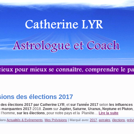
sions des élections 2017
 des
élections 2017 par Catherine LYR
, et
sur l’année 2017
selon
les influences
s marquantes
2017
-2018.
Zoom
sur
Jupiter, Saturne
,
Uranus, Neptune et Pluton
r l’homme,
sur les élections
, pour notre pays et la Planète…
Lire la suite
dans
Actualités & Evénements
,
Mes Prévisions
|
Marqué avec
2017
,
astrales
,
élections
,
prév