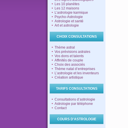
Les 10 planètes
Les 12 maisons
L’astrologie karmique
Psycho-Astrologie
Astrologie et santé
Art et astrologie
CHOIX CONSULTATIONS
Thème astral
Vos prévisions astrales
Vos dons et talents
Affinités de couple
Choix des associés
Thème natal d’entreprises
L’astrologie et les inventeurs
Création artistique
TARIFS CONSULTATIONS
Consultations d’astrologie
Astrologie par téléphone
Contact
COURS D’ASTROLOGIE