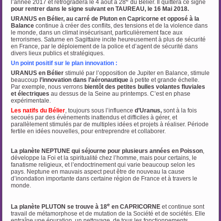
l’année 2017 et rétrogradera le 4 août à 28
du Bélier. Il quittera ce signe
pour rentrer dans le signe suivant en TAUREAU, le 16 Mai 2018.
URANUS en Bélier, au carré de Pluton en Capricorne et opposé à la
Balance
continue à créer des conflits, des tensions et de la violence dans
le monde, dans un climat insécurisant, particulièrement face aux
terrorismes. Saturne en Sagittaire incite heureusement à plus de sécurité
en France, par le déploiement de la police et d’agent de sécurité dans
divers lieux publics et stratégiques.
Un point positif
sur le plan innovation :
URANUS en Bélier
stimulé par l’opposition de Jupiter en Balance, stimule
beaucoup
l’innovation dans l’aéronautique
à petite et grande échelle.
Par exemple, nous verrons
bientôt des petites bulles volantes fluviales
et électriques
au dessus de la Seine au printemps. C’est en phase
expérimentale.
Les natifs du Bélier
, toujours sous l’influence
d’Uranus,
sont à la fois
secoués par des évènements inattendus et difficiles à gérer, et
parallèlement stimulés par de multiples idées et projets à réaliser. Période
fertile en idées nouvelles, pour entreprendre et collaborer.
…
La planète NEPTUNE qui séjourne pour plusieurs années en Poisson
,
développe la Foi et la spiritualité chez l’homme, mais pour certains, le
fanatisme religieux, et l’endoctrinement qui varie beaucoup selon les
pays. Neptune en mauvais aspect peut être de nouveau la cause
d’inondation importante dans certaine région de France et à travers le
monde.
…
e
La planète PLUTON se trouve à 18
en CAPRICORNE
et continue sont
travail de métamorphose et de mutation de la Société et de sociétés. Elle
entraîne une épuration, un nettoyage, de tous les fonctionnements