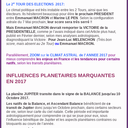
e
Le 2
TOUR DES ELECTIONS 2017:
Le climat politique est très instable entre les 2 Tours, ainsi que les
électeurs. Ils hésiteront beaucoup pour élire
le prochain PRESIDENT
entre
Emmanuel MACRON
et
Marine LE PEN
. Selon la configuration
astrale du 7 Mai prochain,
leur score sera très serré
!!
Mais Emmanuel MACRON devrait remporter la VICTOIRE de la
PRESIDENTIELLE
, comme je l’avais indiqué dans cet Article plus haut,
publié en Février dernier, selon mes analyses astrologiques,
diagnostiquant la Victoire :
Pour Jean-Luc MELENCHON
(
Très
bon
score, mais absent au
2e Tour)
ou
Emmanuel MACRON.
Parallèlement,
ZOOM
sur
le CLIMAT ASTRAL de l’ ANNEE 2017
pour
mieux comprendre
les enjeux en France
et
les tendances pour certains
natifs
, selon les transits planétaires.
…
INFLUENCES PLANETAIRES MARQUANTES
EN 2017
…
La planète JUPITER transite dans le signe de la BALANCE jusqu’au 10
Octobre 2017.
Les natifs de la Balance, et Ascendant Balance
bénéficient de
ce
transit de Jupiter
donc jusqu’en Octobre prochain, dans certains secteurs
de vie, selon leur carte du ciel natale. Cette période est importante
astrologiquement pour comprendre ce qui se joue pour eux, sous
l’influence bénéfique de Jupiter et les aspects planétaires contraires ou
bloquants au cours de l’année.