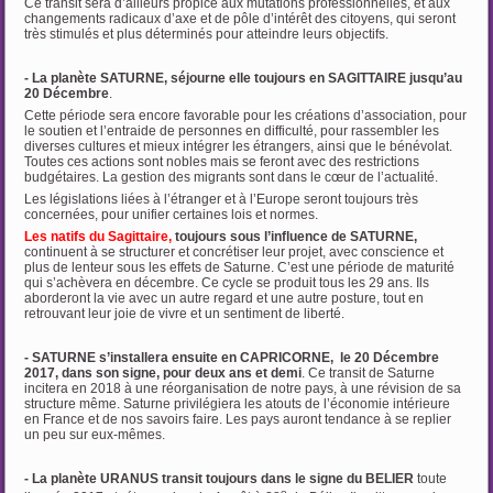
Ce transit sera d’ailleurs propice aux mutations professionnelles, et aux
changements radicaux d’axe et de pôle d’intérêt des citoyens, qui seront
très stimulés et plus déterminés pour atteindre leurs objectifs.
…
- La planète SATURNE, séjourne elle toujours en SAGITTAIRE jusqu’au
20 Décembre
.
Cette période sera encore favorable pour les créations d’association, pour
le soutien et l’entraide de personnes en difficulté, pour rassembler les
diverses cultures et mieux intégrer les étrangers, ainsi que le bénévolat.
Toutes ces actions sont nobles mais se feront avec des restrictions
budgétaires. La gestion des migrants sont dans le cœur de l’actualité.
Les législations liées à l’étranger et à l’Europe seront toujours très
concernées, pour unifier certaines lois et normes.
Les natifs du Sagittaire,
toujours sous l’influence de SATURNE,
continuent à se structurer et concrétiser leur projet, avec conscience et
plus de lenteur sous les effets de Saturne. C’est une période de maturité
qui s’achèvera en décembre. Ce cycle se produit tous les 29 ans. Ils
aborderont la vie avec un autre regard et une autre posture, tout en
retrouvant leur joie de vivre et un sentiment de liberté.
…
- SATURNE s’installera ensuite en CAPRICORNE, le 20 Décembre
2017, dans son signe, pour deux ans et demi
. Ce transit de Saturne
incitera en 2018 à une réorganisation de notre pays, à une révision de sa
structure même. Saturne privilégiera les atouts de l’économie intérieure
en France et de nos savoirs faire. Les pays auront tendance à se replier
un peu sur eux-mêmes.
…
- La planète URANUS transit toujours dans le signe du BELIER
toute
e