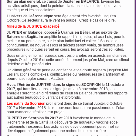
Sur un plan général,
ce transit de
Jupiter en BALANCE
, favorise les
activités artistiques, dont la peinture, la danse et la musique, l’univers
esthétique et les associations.
L’univers de l’aéronautique
sera également très favorisé jusqu’en
Octobre. Ce secteur aura le vent en poupe ! C’est le cas de le dire.
Milieu de la JUSTICE exacerbé
:
JUPITER en Balance, opposé à Uranus en Bélier
, et
au sextile de
Saturne en Sagittaire
amplifie le rapport à la justice, et aux Lois, pour le
meilleur ou pour le pire, sur le plan individuel et collectif. Sous cette
configuration, de nouvelles lois et décrets seront votés, de nombreuses
procédures juridiques seront en cours, les avocats seront très sollicités.
Sous un angle moins heureux, ces trois planètes en aspects simultanées
depuis Octobre 2016 et cette année fortement jusqu’en Mai, créé un climat
délétère et très procédurier.
Un climat général de perte de confiance et de doute règnera jusqu’en Mai.
Les situations complexes, conflictuelles ou nébuleuses se clarifieront et
pourront se régler courant Mai/Juin.
Avec l’Entrée de JUPITER dans le signe du SCORPION le 11 octobre
2017
, qui transitera dans ce signe jusqu’au 8 novembre 2018, les
énergies seront bien différentes de celui en Balance, rendant les rapports
aux autres beaucoup plus francs et profonds.
Les natifs du Scorpion
profiteront donc de ce transit Jupiter, d’Octobre
2017 à Novembre 2018. Ils retrouveront leur nature passionnée et l’élan
pour avancer et réaliser leur projet.
JUPITER en Scorpion fin 2017 et 2018
favorisera le monde de la
Recherche et de la Santé, la découverte de nouveaux vaccins et de
traitements inespérés. Les activités de développement personnel se
développeront également pour une recherche de mieux être.