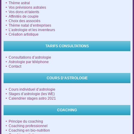
Thème astral
Vos prévisions astrales
Vos dons et talents
Affinités de couple
Choix des associés
Thème natal d’entreprises
L’astrologie et les inventeurs
Création artistique
TARIFS CONSULTATIONS
Consultations d’astrologie
Astrologie par téléphone
Contact
COURS D’ASTROLOGIE
Cours individuel d’astrologie
Stages d’astrologie (les WE)
Calendrier stages astro 2021
COACHING
Principe du coaching
Coaching professionnel
Coaching en bio-nutrition