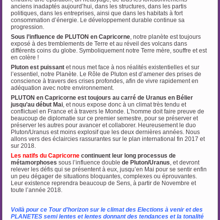
anciens inadaptés aujourd’hui, dans les structures, dans les partis
politiques, dans les entreprises, ainsi que dans les habitats à fort
consommation d’énergie. Le développement durable continue sa
progression.
Sous l’influence de PLUTON en Capricorne
, notre planète est toujours
exposé à des tremblements de Terre et au réveil des volcans dans
différents coins du globe. Symboliquement notre Terre mère, souffre et est
en colère !
Pluton est puissant
et nous met face à nos réalités existentielles et sur
l’essentiel, notre Planète. Le Rôle de Pluton est d’amener des prises de
conscience à travers des crises profondes, afin de vivre rapidement en
adéquation avec notre environnement.
PLUTON en Capricorne est toujours au carré de Uranus en Bélier
jusqu’au début Mai
, et nous expose donc à un climat très tendu et
conflictuel en France et à travers le Monde. L’homme doit faire preuve de
beaucoup de diplomatie sur ce premier semestre, pour se préserver et
préserver les autres pour avancer et collaborer. Heureusement le duo
Pluton/Uranus est moins explosif que les deux dernières années. Nous
allons vers des éclaircies rassurantes sur le plan international fin 2017 et
sur 2018.
Les natifs du Capricorne
continuent leur long processus de
métamorphoses
sous l’influence double
de Pluton/Uranus
, et devront
relever les défis qui se présentent à eux, jusqu’en Mai pour se sentir enfin
un peu dégager de situations bloquantes, complexes ou éprouvantes.
Leur existence reprendra beaucoup de Sens, à partir de Novembre et
toute l’année 2018.
…
Voilà pour ce Tour d’horizon sur le climat des Elections à venir et des
PLANETES semi lentes et lentes donnant des tendances et la tonalité