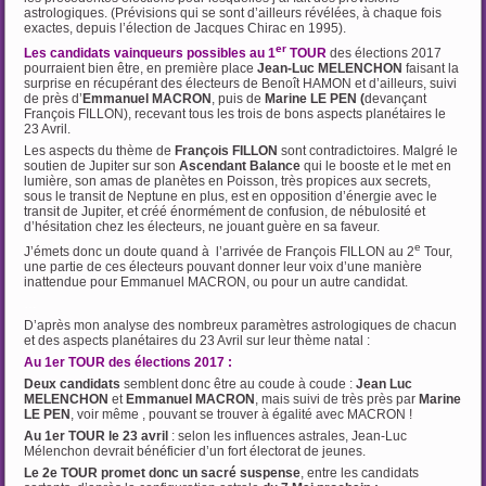
astrologiques. (Prévisions qui se sont d’ailleurs révélées, à chaque fois
exactes, depuis l’élection de Jacques Chirac en 1995).
er
Les candidats vainqueurs possibles au 1
TOUR
des élections 2017
pourraient bien être, en première place
Jean-Luc MELENCHON
faisant la
surprise en récupérant des électeurs de Benoît HAMON et d’ailleurs, suivi
de près d’
Emmanuel MACRON
, puis de
Marine LE PEN (
devançant
François FILLON), recevant tous les trois de bons aspects planétaires le
23 Avril.
Les aspects du thème de
François FILLON
sont contradictoires. Malgré le
soutien de Jupiter sur son
Ascendant Balance
qui le booste et le met en
lumière, son amas de planètes en Poisson, très propices aux secrets,
sous le transit de Neptune en plus, est en opposition d’énergie avec le
transit de Jupiter, et créé énormément de confusion, de nébulosité et
d’hésitation chez les électeurs, ne jouant guère en sa faveur.
e
J’émets donc un doute quand à l’arrivée de François FILLON au 2
Tour,
une partie de ces électeurs pouvant donner leur voix d’une manière
inattendue pour Emmanuel MACRON, ou pour un autre candidat.
…
D’après mon analyse des nombreux paramètres astrologiques de chacun
et des aspects planétaires du 23 Avril sur leur thème natal :
Au 1er TOUR des élections 2017 :
Deux candidats
semblent donc être au coude à coude :
Jean Luc
MELENCHON
et
Emmanuel MACRON
, mais suivi de très près par
Marine
LE PEN
, voir même , pouvant se trouver à égalité avec MACRON !
Au 1er TOUR le 23 avril
: selon les influences astrales, Jean-Luc
Mélenchon devrait bénéficier d’un fort électorat de jeunes.
Le 2e TOUR promet donc un sacré suspense
, entre les candidats