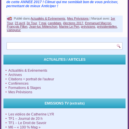
de cette ANNEE 2017 ! Climat qui me semblait bon de vous préciser,
permettant de mieux Anticiper !
…
Publié dans
Actualités & Evénements
,
Mes Prévisions
|
Marqué avec
1er
Tour
,
23 avril
,
2e Tour
,
7 mai
,
candidats
,
élections 2017
,
Emmanuel Macron
,
François Fillon
,
Jean-luc Mélenchon
,
Marine Le Pen
,
prévisions
,
présidentielles
,
vainqueur
ACTUALITES / ARTICLES
Actualités & Evénements
Archives
Citations + portrait de l'auteur
Conférences
Formations & Stages
Mes Prévisions
EMISSIONS TV (extraits)
Les vidéos de Catherine LYR
TF1 – Journal de 20 h
TF1 – Le Droit de Savoir
M6 – « 100 % Mag »