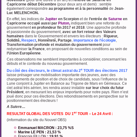
Novembre
(pour une durée d’un an) et
l’entrée de Saturne en
Capricorne début Décembre
(pour deux ans et demi) : semble
également correspondre
au programme et à la personnalité
de
Jean-
Luc MELENCHON.
En effet, les indices de
Jupiter
en Scorpion
et de
l’entrée de
Saturne
en
Capricorne occupé aussi par
Pluton,
indiquent bien une refonte du
gouvernement
en profondeur fin 2017 et 2018
. Une approche profonde
et passionnée du gouvernement,
avec un fort retour des Valeurs
humaines
dans le Gouvernement et envers les électeurs :
Rigueur,
Solidité,
Respect
, Honnêteté,
Partage
,
importance de l’écologie
,
Transformation profonde et mutation du
gouvernement
pour
redynamiser
la France
, en proposant de nouvelles conditions au sein de
l’Union Européenne
.
Ces observations me semblent importantes à considérer, concernant les
débuts et le contexte du nouveau gouvernement.
e
Du côté des électeurs, le climat astral du 2
TOUR des élections 2017
laisse présager une mobilisation importante des jeunes, avec des
changements de position et de choix de candidats, sous l’influence de la
Lune conjoint à Jupiter en Balance au Trigone de Mars en Gémeaux. Ce
ciel astral très aérien, les rendra assez instable
sur leur choix du futur
Président
, en mesurant les enjeux importants pour notre pays. Rien n’est
joué donc pour ces élections. Des rebondissements en perspective sur le
positionnement des électeurs !
A Suivre…
er
RESULTAT GLOBAL DES VOTES DU 1
TOUR – Le 24 Avril :
(information du site du Nouvel OBS)
Emmanuel MACRON : 23,75 %S
Marine LE PEN : 21,53 %
François FILLON
: 19,91 %