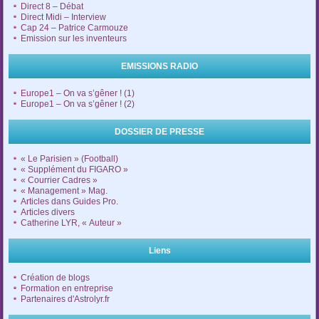
Direct 8 – Débat
Direct Midi – Interview
Cap 24 – Patrice Carmouze
Emission sur les inventeurs
EMISSIONS RADIO
Europe1 – On va s’gêner ! (1)
Europe1 – On va s’gêner ! (2)
DOSSIER DE PRESSE
« Le Parisien » (Football)
« Supplément du FIGARO »
« Courrier Cadres »
« Management » Mag.
Articles dans Guides Pro.
Articles divers
Catherine LYR, « Auteur »
Liens
Création de blogs
Formation en entreprise
Partenaires d'Astrolyr.fr