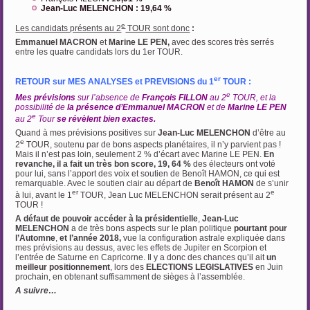
Jean-Luc MELENCHON : 19,64 %
e
Les candidats présents au 2
TOUR sont donc
:
Emmanuel MACRON
et
Marine LE PEN,
avec des scores très serrés
entre les quatre candidats lors du 1er TOUR.
er
RETOUR sur MES ANALYSES et PREVISIONS du 1
TOUR :
e
Mes prévisions
sur l’absence de
François FILLON
au 2
TOUR, et la
possibilité de
la présence d’Emmanuel MACRON
et de
Marine LE PEN
e
au 2
Tour
se révèlent bien exactes.
Quand à mes prévisions positives sur
Jean-Luc MELENCHON
d’être au
e
2
TOUR, soutenu par de bons aspects planétaires, il n’y parvient pas !
Mais il n’est pas loin, seulement 2 % d’écart avec Marine LE PEN.
En
revanche, il a fait un très bon score, 19, 64 %
des électeurs ont voté
pour lui, sans l’apport des voix et soutien de Benoît HAMON, ce qui est
remarquable. Avec le soutien clair au départ de
Benoît HAMON
de s’unir
er
e
à lui, avant le 1
TOUR, Jean Luc MELENCHON serait présent au 2
TOUR !
A défaut de pouvoir accéder à la présidentielle
,
Jean-Luc
MELENCHON
a de très bons aspects sur le plan politique
pourtant pour
l’Automne
,
et l’année 2018,
vue la configuration astrale expliquée dans
mes prévisions au dessus, avec les effets de Jupiter en Scorpion et
l’entrée de Saturne en Capricorne. Il y a donc des chances qu’il ait
un
meilleur positionnement
, lors des
ELECTIONS LEGISLATIVES
en Juin
prochain, en obtenant suffisamment de sièges à l’assemblée.
A suivre…
…