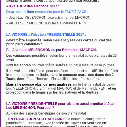
sortants, d’après la configuration astrale
du 7 Mai prochain :
Au 2e TOUR des élections 2017 :
Deux possibilités ressortent pour le FACE à FACE :
– Jean-Luc MELENCHON face à Emmanuel MACRON
– ou Jean-Luc MELENCHON face à Marine LE PEN
LA VICTOIRE à l’élection PRESIDENTIELLE 2017 :
devrait être emportée, selon mes analyses des cartes du ciel des
principaux candidats :
Par
Jean-Luc MELENCHON
ou
par
Emmanuel MACRON.
Les vainqueurs possibles
(selon leur thème natal et les planètes du 23
avril)
dont
les scores
pourraient être serrés au fur et à mesure de la journée.
Il est vrai que cette fois ci, pour ces élections, il est plus difficile de définir
le vainqueur avec certitude,
dans le contexte astral des dates des 2
Tours,
dominé par l’imprévu, l’instabilité et les idées secrètes.
Mais si je pousse plus loin mes analyses
sur le thème astral de Jean-
Luc MELENCHON, d’Emmanuel MACRON et de Marine LE PEN ,
et en
projection dans le temps sur les législatives et la Rentrée :
…
LA VICTOIRE PRESIDENTIELLE pourrait être aussi promise à Jean-
Luc MELENCHON, Pourquoi
?
Au delà des aspects bénéfiques de son thème natal :
-
EN PROJECTION SUR L’AUTOMNE
:
la nouvelle configuration
planétaire qui s’installe, avec
l’entrée de Jupiter en Scorpion en