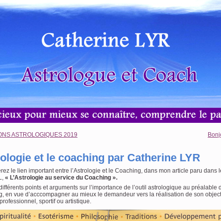
ONS ASTROLOGIQUES 2019
Bonj
rologie et le coaching par Catherine LYR
rez le lien important entre l’Astrologie et le Coaching, dans mon article paru dans
L,
« L’Astrologie au service du Coaching ».
différents points et arguments sur l’importance de l’outil astrologique au préalable
, en vue d’acccompagner au mieux le demandeur vers la réalisation de son object
rofessionnel, sportif ou artistique.