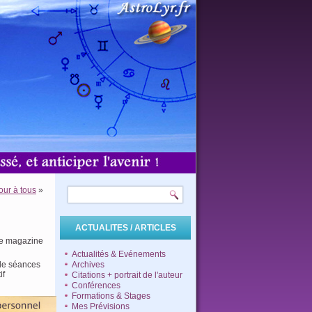
our à tous
»
ACTUALITES / ARTICLES
 le magazine
Actualités & Evénements
 de séances
Archives
if
Citations + portrait de l'auteur
Conférences
Formations & Stages
Mes Prévisions