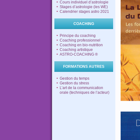
Cours individuel d’astrologie
Stages d’astrologie (les WE)
Calendrier stages astro 2021
COACHING
Principe du coaching
Coaching professionnel
Coaching en bio-nutrition
Coaching artistique
ASTRO-COACHING ®
FORMATIONS AUTRES
Gestion du temps
Gestion du stress
L’art de la communication
orale (techniques de l’acteur)