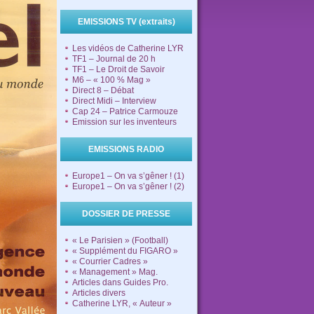
EMISSIONS TV (extraits)
Les vidéos de Catherine LYR
TF1 – Journal de 20 h
TF1 – Le Droit de Savoir
M6 – « 100 % Mag »
Direct 8 – Débat
Direct Midi – Interview
Cap 24 – Patrice Carmouze
Emission sur les inventeurs
EMISSIONS RADIO
Europe1 – On va s’gêner ! (1)
Europe1 – On va s’gêner ! (2)
DOSSIER DE PRESSE
« Le Parisien » (Football)
« Supplément du FIGARO »
« Courrier Cadres »
« Management » Mag.
Articles dans Guides Pro.
Articles divers
Catherine LYR, « Auteur »