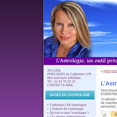
ACCUEIL
«
PREVISI
PARCOURS de Catherine LYR
Mon parcours artistique
Tél : 01 43 70 32 23
L’Ast
CONTACT E-MAIL
Vous trouve
ESSENTIE
BASES DE L’ASTROLOGIE
J’y aborde 
de coaching
Catherine LYR Astrologue
personnel, p
L’histoire de l’astrologie
Qu’est-ce que l’astrologie ?
Les signes astrologiques