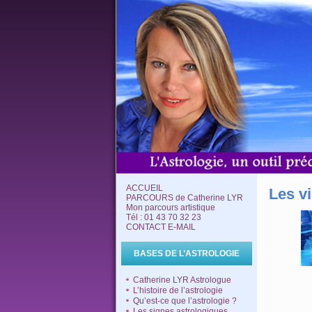
ACCUEIL
Les v
PARCOURS de Catherine LYR
Mon parcours artistique
Tél : 01 43 70 32 23
CONTACT E-MAIL
BASES DE L’ASTROLOGIE
Catherine LYR Astrologue
L’histoire de l’astrologie
Qu’est-ce que l’astrologie ?
Les signes astrologiques