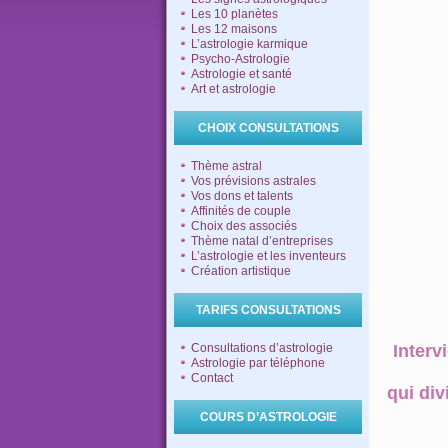
Les 10 planètes
Les 12 maisons
L’astrologie karmique
Psycho-Astrologie
Astrologie et santé
Art et astrologie
CHOIX CONSULTATIONS
Thème astral
Vos prévisions astrales
Vos dons et talents
Affinités de couple
Choix des associés
Thème natal d’entreprises
L’astrologie et les inventeurs
Création artistique
TARIFS CONSULTATIONS
Consultations d’astrologie
Interv
Astrologie par téléphone
Contact
qui div
COURS D’ASTROLOGIE