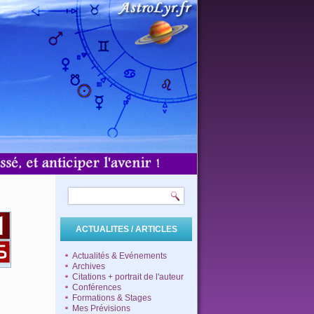
ACTUALITES / ARTICLES
Actualités & Evénements
Archives
Citations + portrait de l'auteur
Conférences
Formations & Stages
Mes Prévisions