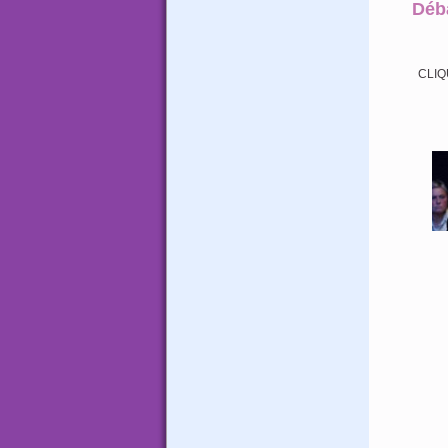
Déba
CLIQ