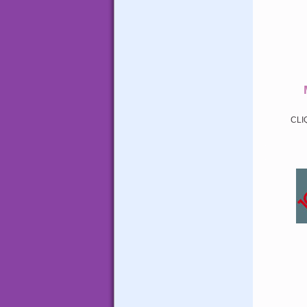
CLI
.
.