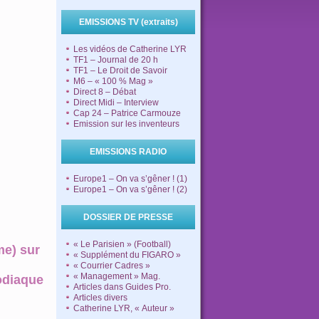
EMISSIONS TV (extraits)
Les vidéos de Catherine LYR
TF1 – Journal de 20 h
TF1 – Le Droit de Savoir
M6 – « 100 % Mag »
Direct 8 – Débat
Direct Midi – Interview
Cap 24 – Patrice Carmouze
Emission sur les inventeurs
EMISSIONS RADIO
Europe1 – On va s’gêner ! (1)
Europe1 – On va s’gêner ! (2)
DOSSIER DE PRESSE
« Le Parisien » (Football)
me) sur
« Supplément du FIGARO »
« Courrier Cadres »
« Management » Mag.
Zodiaque
Articles dans Guides Pro.
Articles divers
Catherine LYR, « Auteur »