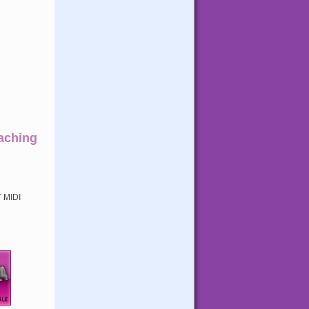
oaching
 MIDI