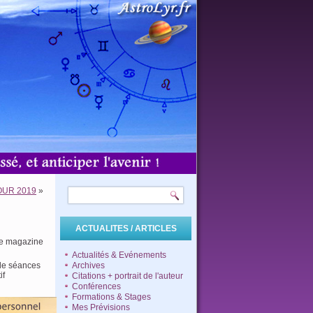
OUR 2019
»
ACTUALITES / ARTICLES
 le magazine
Actualités & Evénements
 de séances
Archives
if
Citations + portrait de l'auteur
Conférences
Formations & Stages
Mes Prévisions