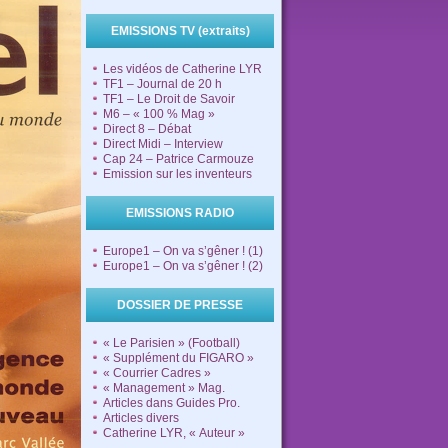
EMISSIONS TV (extraits)
Les vidéos de Catherine LYR
TF1 – Journal de 20 h
TF1 – Le Droit de Savoir
M6 – « 100 % Mag »
Direct 8 – Débat
Direct Midi – Interview
Cap 24 – Patrice Carmouze
Emission sur les inventeurs
EMISSIONS RADIO
Europe1 – On va s’gêner ! (1)
Europe1 – On va s’gêner ! (2)
DOSSIER DE PRESSE
« Le Parisien » (Football)
« Supplément du FIGARO »
« Courrier Cadres »
« Management » Mag.
Articles dans Guides Pro.
Articles divers
Catherine LYR, « Auteur »