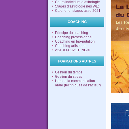
Cours individuel d’astrologie
Stages d’astrologie (les WE)
Calendrier stages astro 2021
COACHING
Principe du coaching
Coaching professionnel
Coaching en bio-nutrition
Coaching artistique
ASTRO-COACHING ®
FORMATIONS AUTRES
Gestion du temps
Gestion du stress
L’art de la communication
orale (techniques de l’acteur)