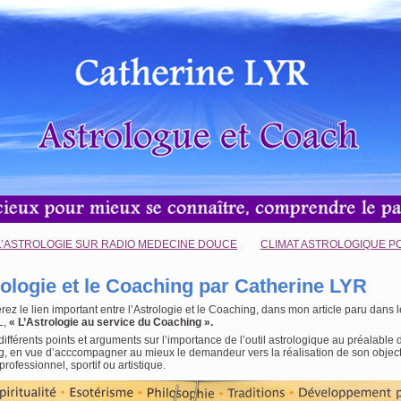
L’ASTROLOGIE SUR RADIO MEDECINE DOUCE
CLIMAT ASTROLOGIQUE P
rologie et le Coaching par Catherine LYR
rez le lien important entre l’Astrologie et le Coaching, dans mon article paru dans
L,
« L’Astrologie au service du Coaching ».
différents points et arguments sur l’importance de l’outil astrologique au préalable
, en vue d’acccompagner au mieux le demandeur vers la réalisation de son object
rofessionnel, sportif ou artistique.