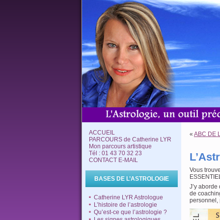
ACCUEIL
«
ABC DE 
PARCOURS de Catherine LYR
Mon parcours artistique
Tél : 01 43 70 32 23
L’Ast
CONTACT E-MAIL
Vous trouve
ESSENTIE
BASES DE L’ASTROLOGIE
J’y aborde 
de coaching
Catherine LYR Astrologue
personnel, p
L’histoire de l’astrologie
Qu’est-ce que l’astrologie ?
Les signes astrologiques