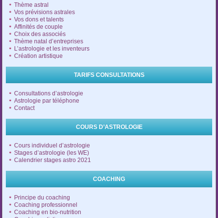
Thème astral
Vos prévisions astrales
Vos dons et talents
Affinités de couple
Choix des associés
Thème natal d’entreprises
L’astrologie et les inventeurs
Création artistique
TARIFS CONSULTATIONS
Consultations d’astrologie
Astrologie par téléphone
Contact
COURS D’ASTROLOGIE
Cours individuel d’astrologie
Stages d’astrologie (les WE)
Calendrier stages astro 2021
COACHING
Principe du coaching
Coaching professionnel
Coaching en bio-nutrition