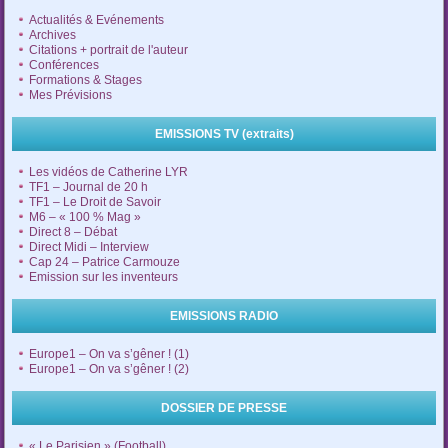
Actualités & Evénements
Archives
Citations + portrait de l'auteur
Conférences
Formations & Stages
Mes Prévisions
EMISSIONS TV (extraits)
Les vidéos de Catherine LYR
TF1 – Journal de 20 h
TF1 – Le Droit de Savoir
M6 – « 100 % Mag »
Direct 8 – Débat
Direct Midi – Interview
Cap 24 – Patrice Carmouze
Emission sur les inventeurs
EMISSIONS RADIO
Europe1 – On va s’gêner ! (1)
Europe1 – On va s’gêner ! (2)
DOSSIER DE PRESSE
« Le Parisien » (Football)