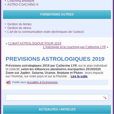
Coaching artistique
ASTRO-COACHING ®
FORMATIONS AUTRES
Gestion du temps
Gestion du stress
L’art de la communication orale (techniques de l’acteur)
«
CLIMAT ASTROLOGIQUE POUR 2019
L’Astrologie et le coaching par Catherine LYR
»
PREVISIONS ASTROLOGIQUES 2019
Prévisions astrologiques 2019 par Catherine LYR
, sur le plan individuel
et collectif,
selon
les influences planétaires marquantes 2019/2020
.
Zoom sur Jupiter
,
Saturne, Uranus
,
Neptune et Pluton
; leurs impacts
sur l’homme, sur notre pays et sur la Planète…
Lire la suite
Publié dans
Actualités & Evénements
ACTUALITES / ARTICLES