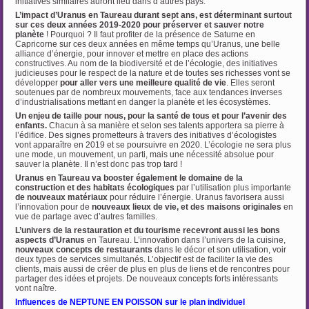
initiatives similaires auront lieu dans d’autres pays.
L’impact d’Uranus en Taureau durant sept ans, est déterminant surtout
sur ces deux années
2019-2020 pour préserver et sauver notre
planète
! Pourquoi ? Il faut profiter de la présence de Saturne en
Capricorne sur ces deux années en même temps qu’Uranus, une belle
alliance d’énergie, pour innover et mettre en place des actions
constructives. Au nom de la biodiversité et de l’écologie, des initiatives
judicieuses pour le respect de la nature et de toutes ses richesses vont se
développer
pour aller vers une meilleure qualité de vie
. Elles seront
soutenues par de nombreux mouvements, face aux tendances inverses
d’industrialisations mettant en danger la planète et les écosystèmes.
Un enjeu de taille pour nous, pour la santé de tous et pour l’avenir des
enfants.
Chacun à sa manière et selon ses talents apportera sa pierre à
l’édifice. Des signes prometteurs à travers des initiatives d’écologistes
vont apparaître en 2019 et se poursuivre en 2020. L’écologie ne sera plus
une mode, un mouvement, un parti, mais une nécessité absolue pour
sauver la planète. Il n’est donc pas trop tard !
Uranus en Taureau va booster également le domaine de la
construction et des habitats
écologiques
par l’utilisation plus importante
de nouveaux matériaux
pour réduire l’énergie. Uranus favorisera aussi
l’innovation pour de
nouveaux lieux de vie, et des maisons originales
en
vue de partage avec d’autres familles.
L’univers de la restauration et du tourisme recevront aussi les bons
aspects d’Uranus
en Taureau. L’innovation dans l’univers de la cuisine,
nouveaux concepts de restaurants
dans le décor et son utilisation, voir
deux types de services simultanés. L’objectif est de faciliter la vie des
clients, mais aussi de créer de plus en plus de liens et de rencontres pour
partager des idées et projets. De nouveaux concepts forts intéressants
vont naître.
Influences de NEPTUNE EN POISSON sur le plan individuel