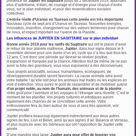
présence de
Jupiter en
Sagittaire
jusqu’au 2 décembre 2019, apportant
plus d’optimisme, d’élan, de courage et d’énergie pour chacun d’entre
vous, sur le plan individuel, et pour des revendications sociales
collectives.
L’entrée réelle d’Uranus en Taureau cette année est très importante
.
Nouveau cycle de sept ans d’Uranus en Taureau. Nouvelles énergies,
innovation, invention, changement sur des valeurs terriennes pour chacun
de nous, et impact important sur l’avenir de la Planète.
Les influences de JUPITER EN SAGITTAIRE sur le plan individuel
Bonne année 2019 pour les natifs du
Sagittaire
qui ont le plaisir d’avoir
le retour de leur planète maîtresse,
Jupiter
, dans leur signe depuis le 9
novembre dernier pour une durée d’un an, cycle qui n’a lieu que tous les
12 ans. C’est donc une période qui devrait se révéler positive,
d’expansion et marquée par la chance. Attention tout de même de ne pas
avoir la folie des grandeurs, vous vous exposeriez à des déconvenues.
Tous projets associatifs, sociaux, humanitaires, écologiques, de
développement durable seront favorisés. La cause animale sera aussi
votre bataille ! qu’elle soit pour les animaux mal traités ou les espèces en
voie d’extinction. Vous aurez le goût de rassembler et de mobiliser autour
d’un projet noble, au nom de l’humain, des animaux et de la planète
.
Votre goût pour l’aventure et les voyages à l’étranger sera réveillé. C’est le
moment de les planifier. Vos projets culturels et artistiques auront
également des chances de se concrétiser cette année. Votre
enthousiasme fera du bien autour de vous et sera très apprécié, voir
communicatif.
Jupiter profitera beaucoup également indirectement aux deux autres
signes de feu, Lion et Bélier, ainsi qu’aux signes d’air, Balance et Verseau,
et plus nuancée avec les Gémeaux qui ont l’opposition de Jupiter cette
année.
D’une manière plus large,
Jupiter aura pour effet de booster vos