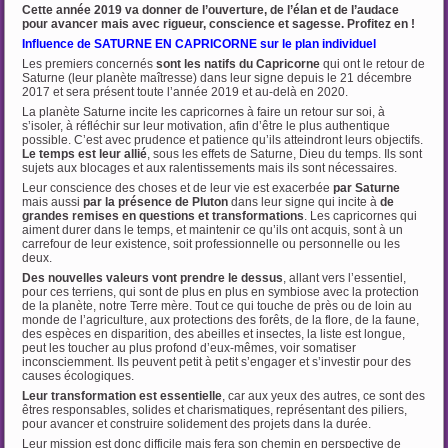
Cette année 2019 va donner de l’ouverture, de l’élan et de l’audace
pour avancer mais avec rigueur, conscience et sagesse. Profitez en !
Influence de SATURNE EN CAPRICORNE sur le plan individuel
Les premiers concernés
sont les natifs du Capricorne
qui ont le retour de
Saturne (leur planète maîtresse) dans leur signe depuis le 21 décembre
2017 et sera présent toute l’année 2019 et au-delà en 2020.
La planète Saturne incite les capricornes à faire un retour sur soi, à
s’isoler, à réfléchir sur leur motivation, afin d’être le plus authentique
possible. C’est avec prudence et patience qu’ils atteindront leurs objectifs.
Le temps est leur allié
, sous les effets de Saturne, Dieu du temps. Ils sont
sujets aux blocages et aux ralentissements mais ils sont nécessaires.
Leur conscience des choses et de leur vie est exacerbée
par Saturne
mais aussi
par la
présence de Pluton
dans leur signe qui incite à
de
grandes remises en questions et transformations
. Les capricornes qui
aiment durer dans le temps, et maintenir ce qu’ils ont acquis, sont à un
carrefour de leur existence, soit professionnelle ou personnelle ou les
deux.
Des nouvelles valeurs vont prendre le dessus
, allant vers l’essentiel,
pour ces terriens, qui sont de plus en plus en symbiose avec la protection
de la planète, notre Terre mère. Tout ce qui touche de près ou de loin au
monde de l’agriculture, aux protections des forêts, de la flore, de la faune,
des espèces en disparition, des abeilles et insectes, la liste est longue,
peut les toucher au plus profond d’eux-mêmes, voir somatiser
inconsciemment. Ils peuvent petit à petit s’engager et s’investir pour des
causes écologiques.
Leur transformation est essentielle
, car aux yeux des autres, ce sont des
êtres responsables, solides et charismatiques, représentant des piliers,
pour avancer et construire solidement des projets dans la durée.
Leur mission est donc difficile mais fera son chemin en perspective de