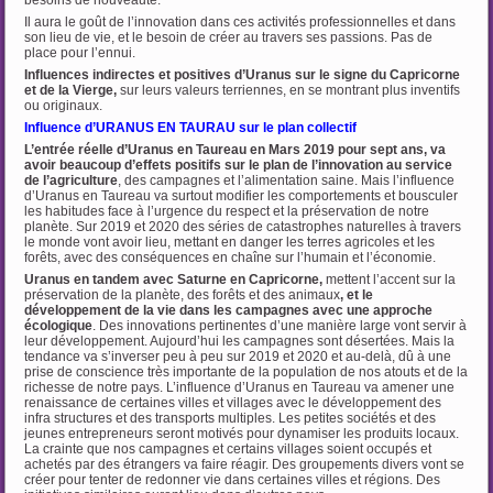
besoins de nouveauté.
Il aura le goût de l’innovation dans ces activités professionnelles et dans
son lieu de vie, et le besoin de créer au travers ses passions. Pas de
place pour l’ennui.
Influences indirectes et positives d’Uranus
sur le signe du Capricorne
et de la Vierge,
sur leurs valeurs terriennes, en se montrant plus inventifs
ou originaux.
Influence d’URANUS EN TAURAU sur le plan collectif
L’entrée réelle d’Uranus en Taureau en Mars 2019 pour sept ans, va
avoir beaucoup d’effets positifs sur le plan de l’innovation au service
de l’agriculture
, des campagnes et
l’alimentation saine. Mais l’influence
d’Uranus en Taureau va surtout modifier les comportements et bousculer
les habitudes face à l’urgence du respect et la préservation de notre
planète. Sur 2019 et 2020 des séries de catastrophes naturelles à travers
le monde vont avoir lieu, mettant en danger les terres agricoles et les
forêts, avec des conséquences en chaîne sur l’humain et l’économie.
Uranus en tandem avec Saturne en Capricorne,
mettent l’accent sur la
préservation de la planète, des forêts et des animaux
, et le
développement de la vie dans les campagnes avec une
approche
écologique
. Des innovations pertinentes d’une manière large vont servir à
leur développement. Aujourd’hui les campagnes sont désertées. Mais la
tendance va s’inverser peu à peu sur 2019 et 2020 et au-delà, dû à une
prise de conscience très importante de la population de nos atouts et de la
richesse de notre pays. L’influence d’Uranus en Taureau va amener une
renaissance de certaines villes et villages avec le développement des
infra structures et des transports multiples. Les petites sociétés et des
jeunes entrepreneurs seront motivés pour dynamiser les produits locaux.
La crainte que nos campagnes et certains villages soient occupés et
achetés par des étrangers va faire réagir. Des groupements divers vont se
créer pour tenter de redonner vie dans certaines villes et régions. Des