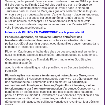
Saturne, qui lui permet d’avancer avec prudence. L’année 2018 a pu être
difficile pour ce natif mais 2019 est plus positivée par la présence de
Jupiter en Sagittaire et par l’installation d’Uranus dans le signe du
Taureau à partir du mois de Mars, en signe ami. Métamorphose toujours
en cours vers de nouveaux besoins. L’ancien laissant place au renouveau
par nécessité ou par choix, sur cette année et l’année suivante. Vous
aurez de nouveaux concepts. Les collaborations sont de mise cette
année, mais vous devriez reprendre les rennes pour l’année 2020 avec
votre indépendance légendaire.
Influence de PLUTON EN CAPRICORNE sur le plan collectif
Pluton en Capricorne, en duo avec Saturne entraînent des
transformations de nombreuses structures en situation de crise,
petites sociétés et grands groupes, et également les gouvernements dans
le monde et les parties politiques.
Pluton en Capricorne entraîne des abus de pouvoir, mais met en lumière
aussi les choses cachées, dissimulées, créant beaucoup de turbulences.
Cette longue période de Transit de Pluton, impacte les Sociétés, les
dirigeants et salariés,
avec la même intensité que notre planète crie au Secours tant elle est
fragilisée !
Pluton fragilise nos valeurs terriennes, et notre planète Terre,
notre
mère nourricière
!
Nos besoins essentiels pour vivre. La déforestation est
une catastrophe pour l’humanité et les animaux !
La pollution, le
réchauffement climatique en hausse, l’agriculture intensive, tout se
fonctionnement est à remettre en question d’urgence.
Conséquence, la
planète est en colère, et se manifeste par des catastrophes naturelles
partout à travers le monde ! Devant tant d’évènements à répétition liés aux
éléments qui se déchaînent, incendies, inondations, tempêtes,
dérèglement climatique, les politiques vont devoir revenir sur leur décision