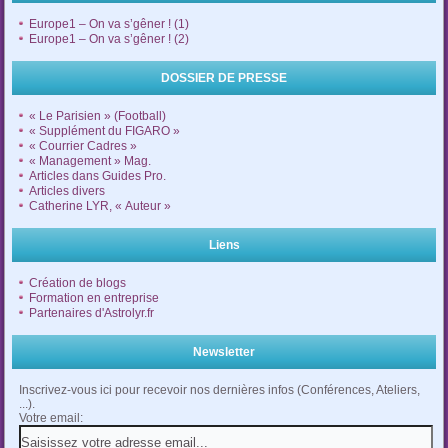
Europe1 – On va s’gêner ! (1)
Europe1 – On va s’gêner ! (2)
DOSSIER DE PRESSE
« Le Parisien » (Football)
« Supplément du FIGARO »
« Courrier Cadres »
« Management » Mag.
Articles dans Guides Pro.
Articles divers
Catherine LYR, « Auteur »
Liens
Création de blogs
Formation en entreprise
Partenaires d'Astrolyr.fr
Newsletter
Inscrivez-vous ici pour recevoir nos dernières infos (Conférences, Ateliers,
...).
Votre email: