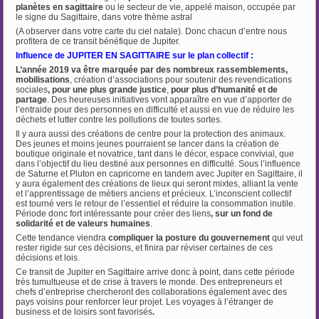
planètes en sagittaire
ou le secteur de vie, appelé maison, occupée par
le signe du Sagittaire, dans votre thème astral
(A observer dans votre carte du ciel natale). Donc chacun d’entre nous
profitera de ce transit bénéfique de Jupiter.
Influence de JUPITER EN SAGITTAIRE sur le plan collectif :
L’année 2019 va être marquée par des nombreux rassemblements,
mobilisations
, création d’associations pour soutenir des revendications
sociales
, pour une plus grande justice
,
pour plus d’humanité et de
partage
. Des heureuses initiatives vont apparaître en vue d’apporter de
l’entraide pour des personnes en difficulté et aussi en vue de réduire les
déchets et lutter contre les pollutions de toutes sortes.
Il y aura aussi des créations de centre pour la protection des animaux.
Des jeunes et moins jeunes pourraient se lancer dans la création de
boutique originale et novatrice, tant dans le décor, espace convivial, que
dans l’objectif du lieu destiné aux personnes en difficulté. Sous l’influence
de Saturne et Pluton en capricorne en tandem avec Jupiter en Sagittaire, il
y aura également des créations de lieux qui seront mixtes, alliant la vente
et l’apprentissage de métiers anciens et précieux. L’inconscient collectif
est tourné vers le retour de l’essentiel et réduire la consommation inutile.
Période donc fort intéressante pour créer des liens
, sur un fond de
solidarité et de valeurs
humaines
.
Cette tendance viendra
compliquer la posture du gouvernement
qui veut
rester rigide sur ces décisions, et finira par réviser certaines de ces
décisions et lois.
Ce transit de Jupiter en Sagittaire arrive donc à point, dans cette période
très tumultueuse et de crise à travers le monde. Des entrepreneurs et
chefs d’entreprise chercheront des collaborations également avec des
pays voisins pour renforcer leur projet. Les voyages à l’étranger de
business et de loisirs sont favorisés
.