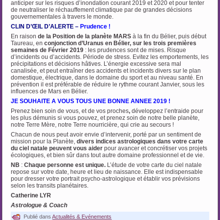
anticiper sur les risques d’inondation courant 2019 et 2020 et pour tenter
de neutraliser le réchauffement climatique par de grandes décisions
gouvernementales à travers le monde.
CLIN D’ŒIL D’ALERTE –
Prudence !
En raison
de la Position
de la planète MARS
à la fin du Bélier, puis début
Taureau, en
conjonction d’Uranus en Bélier,
sur les trois premières
semaines de Février 2019
: les prudences sont de mises. Risque
d’incidents ou d’accidents. Période de stress. Evitez les emportements, les
précipitations et décisions hâtives. L’énergie excessive sera mal
canalisée, et peut entraîner des accidents et incidents divers sur le plan
domestique, électrique, dans le domaine du sport et au niveau santé. En
prévention il est préférable de réduire le rythme courant Janvier, sous les
influences de Mars en Bélier.
JE SOUHAITE A VOUS TOUS UNE BONNE ANNEE 2019 !
Prenez bien soin de vous, et de vos proches
,
développez l’entraide pour
les plus démunis si vous pouvez, et prenez soin de notre belle planète,
notre Terre Mère, notre Terre nourricière, qui crie au secours !
Chacun de nous peut avoir envie d’intervenir, porté par un sentiment de
mission pour la Planète,
divers indices astrologiques dans votre carte
du ciel natale peuvent vous aider
pour avancer et concrétiser vos projets
écologiques, et bien sûr dans tout autre domaine professionnel et de vie.
NB
:
Chaque personne est unique.
L’étude de votre carte du ciel natale
repose sur votre date, heure et lieu de naissance. Elle est indispensable
pour dresser votre portrait psycho-astrologique et établir vos prévisions
selon les transits planétaires.
Catherine LYR
Astrologue & Coach
Publié dans
Actualités & Evénements