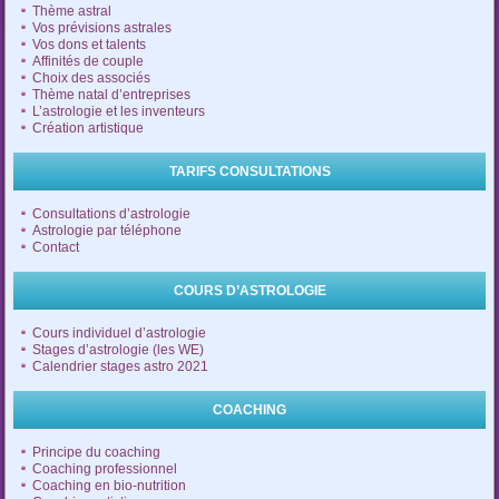
Thème astral
Vos prévisions astrales
Vos dons et talents
Affinités de couple
Choix des associés
Thème natal d’entreprises
L’astrologie et les inventeurs
Création artistique
TARIFS CONSULTATIONS
Consultations d’astrologie
Astrologie par téléphone
Contact
COURS D’ASTROLOGIE
Cours individuel d’astrologie
Stages d’astrologie (les WE)
Calendrier stages astro 2021
COACHING
Principe du coaching
Coaching professionnel
Coaching en bio-nutrition