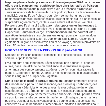
Neptune planète lente, présente en Poisson jusqu’en 2026
continue
ses
effets sur le plan
spirituel et philosophique chez les natifs du Poisson
.
Neptune sera beaucoup plus positivé avec la présence d’Uranus en
Taureau. Alliance de la spiritualité, de la philosophie et de la convivialité et
simplicité. Les natifs du Poisson pourraient se montrer un peu plus
démonstratifs dans leurs pensées et leurs sentiments sur le plan familial et
surprendre agréablement, car leur vraie nature est secrète. Pour les
Poissons créatifs et inspirés, ils auront
des opportunités inattendues à
saisir
, pour concrétiser leur rêve avec l’aide de natifs en signe de terre,
Capricorne, Taureau et Vierge.
Attention tout de même courant 2019
aux rêves irréalistes et surdimensionnés
qui pourraient avorter, dues
aux influences d’amplification de Jupiter en Sagittaire. Ils ressentiront
également un grand besoin d’évasion et de voyage, surtout à proximité de
l’eau. N’hésitez pas à vous évader sur des sites apaisants.
Influences de NEPTUNE EN POISSON sur le plan collectif
Neptune en Poisson continue d’impacter les consciences sur le plan
spirituel et philosophique.
Il y a toujours deux tendances, l’éveil spirituel bon pour soi et pour les
autres, dans une attitude de bienveillance et le fanatisme religieux
amenant à des comportements extrêmes, que l’on connaît à travers le
monde. Cependant l’année 2019 sera moins turbulente et plus apaisante
sous les augures de Jupiter en Sagittaire.
Sur le plan de la planète Terre, Neptune en Poisson
entraînera encore
des inondations, partout dans le monde, des rivières qui débordent, des
barrages qui cèdent, la fonte des glaces, la mer qui gagne du terrain,
conséquences du dérèglement climatique. Ses catastrophes naturelles
vont faire réagir les gouvernements et les financiers. L’ONU pourrait revoir
sa position sur la lutte contre le réchauffement climatique d’une manière
positive. Des mobilisations vont avoir lieu pour le climat, la conscience
collective s’éveille beaucoup et amènera des initiatives importantes pour