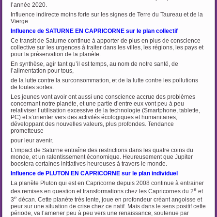
l’année 2020.
Influence indirecte moins forte sur les signes de Terre du Taureau et de la
Vierge.
Influence de SATURNE EN CAPRICORNE sur le plan collectif
Ce transit de Saturne continue à apporter de plus en plus de conscience
collective sur les urgences à traiter dans les villes, les régions, les pays et
pour la préservation de la planète.
En synthèse, agir tant qu’il est temps, au nom de notre santé, de
l’alimentation pour tous,
de la lutte contre la surconsommation, et de la lutte contre les pollutions
de toutes sortes.
Les jeunes vont avoir ont aussi une conscience accrue des problèmes
concernant notre planète, et une partie d’entre eux vont peu à peu
relativiser l’utilisation excessive de la technologie (Smartphone, tablette,
PC) et s’orienter vers des activités écologiques et humanitaires,
développant des nouvelles valeurs, plus profondes. Tendance
prometteuse
pour leur avenir.
L’impact de Saturne entraîne des restrictions dans les quatre coins du
monde, et un ralentissement économique. Heureusement que Jupiter
boostera certaines initiatives heureuses à travers le monde.
Influence de PLUTON EN CAPRICORNE sur le plan individuel
La planète Pluton qui est en Capricorne depuis 2008 continue à entrainer
e
des remises en question et transformations chez les Capricornes du 2
et
e
3
décan. Cette planète très lente, joue en profondeur créant angoisse et
peur sur une situation de crise chez ce natif. Mais dans le sens positif cette
période, va l’amener peu à peu vers une renaissance, soutenue par