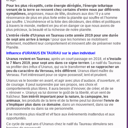
et agir.
Pour les plus réceptifs, cette énergie déréglée, l’énergie tellurique
venant de la terre se ressent chez certains d’entre nous par différents
symptômes,
angoisses, maux de tête
,
douleurs aux dos !
Il y a une
résonnance de plus en plus forte entre la planète qui souffre et l’homme
qui souffre. L’incohérence et la folie des décideurs, des élites et politiques
à travers le monde, mettent en jeu et en danger ce que nous avons de
plus précieux, la beauté et la richesse de notre planète.
L’entrée réelle d’Uranus en Taureau cette année 2019
pour une durée
de sept ans arrive à temps
! pour que les hommes se mobilisent
fortement, modifient leur comportement et innovent afin de préserver notre
Planète.
Influence d’URANUS EN TAURAU sur le plan individuel
Uranus revient en Taureau
, après un court passage en 2018, et
s’installe
le 7 Mars 2019
,
pour
sept ans dans ce signe terrien
. Le natif du Taureau
va profiter des influx d’Uranus, qui va le transformer
et se rapprocher un
peu du caractère du Verseau, très différent
. Uranus étant maître du
Verseau. Fort intéressant pour ce signe possessif, lent et prudent.
Uranus va le booster en avant, et agir avec plus d’audace, d’ouverture, et
de courage. Il peut surprendre par ses propos, ses choix et
comportements plus libres. Il aura besoin d’innover, de créer, et de se
« rénover ». Uranus va lui donner le goût de la liberté, et un vent de
fraîcheur.
Son intérêt important pour la nature, la campagne, les
animaux
, les produits de la terre et de la ferme peut lui donner
l’envie de
s’impliquer plus dans ce domaine
, dans un mouvement, dans sa vie
professionnelle ou dans sa vie personnelle.
Il se montrera plus réactif et vif face aux évènements inattendus et aux
opportunités.
Ce cycle de sept ans d’Uranus chez le natif du Taureau stimulera ses