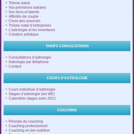
Thème astral
Vos prévisions astrales
Vos dons et talents
Affinités de couple
Choix des associés
Thème natal d’entreprises
L’astrologie et les inventeurs
Création artistique
TARIFS CONSULTATIONS
Consultations d’astrologie
Astrologie par téléphone
Contact
COURS D’ASTROLOGIE
Cours individuel d’astrologie
Stages d’astrologie (les WE)
Calendrier stages astro 2021
COACHING
Principe du coaching
Coaching professionnel
Coaching en bio-nutrition