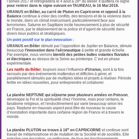
l’année 2017 et rétrogradera le 4 août à 28
du Bélier. Il quittera ce signe
pour rentrer dans le signe suivant en TAUREAU, le 16 Mai 2018.
URANUS en Bélier, au carré de Pluton en Capricorne et opposé à la
Balance
continue à créer des conflits, des tensions et de la violence dans
le monde, dans un climat insécurisant, particulièrement face aux
terrorismes. Saturne en Sagittaire incite heureusement à plus de sécurité
en France, par le déploiement de la police et d’agent de sécurité dans
divers lieux publics et stratégiques.
Un point positif
sur le plan innovation :
URANUS en Bélier
stimulé par l’opposition de Jupiter en Balance, stimule
beaucoup
l’innovation dans l’aéronautique
à petite et grande échelle.
Par exemple, nous verrons
bientôt des petites bulles volantes fluviales
et électriques
au dessus de la Seine au printemps. C’est en phase
expérimentale.
Les natifs du Bélier
, toujours sous l’influence
d’Uranus,
sont à la fois
secoués par des évènements inattendus et difficiles à gérer, et
parallèlement stimulés par de multiples idées et projets à réaliser. Période
fertile en idées nouvelles, pour entreprendre et collaborer.
…
La planète NEPTUNE qui séjourne pour plusieurs années en Poisson
,
développe la Foi et la spiritualité chez l’homme, mais pour certains, le
fanatisme religieux, et l’endoctrinement qui varie beaucoup selon les
pays. Neptune en mauvais aspect peut être de nouveau la cause
d’inondation importante dans certaine région de France et à travers le
monde.
…
e
La planète PLUTON se trouve à 18
en CAPRICORNE
et continue sont
travail de métamorphose et de mutation de la Société et de sociétés. Elle
entraîne une épuration, un nettoyage, de tous les fonctionnements