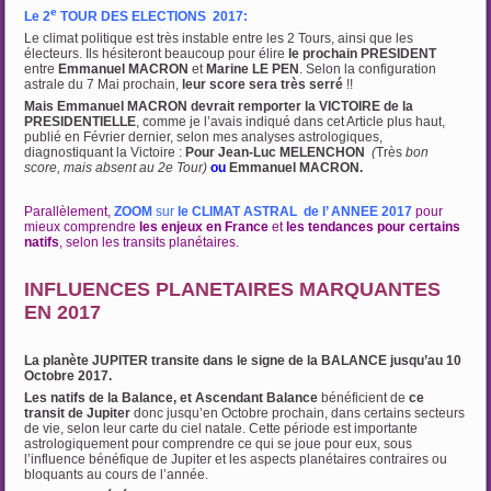
e
Le 2
TOUR DES ELECTIONS 2017:
Le climat politique est très instable entre les 2 Tours, ainsi que les
électeurs. Ils hésiteront beaucoup pour élire
le prochain PRESIDENT
entre
Emmanuel MACRON
et
Marine LE PEN
. Selon la configuration
astrale du 7 Mai prochain,
leur score sera très serré
!!
Mais Emmanuel MACRON devrait remporter la VICTOIRE de la
PRESIDENTIELLE
, comme je l’avais indiqué dans cet Article plus haut,
publié en Février dernier, selon mes analyses astrologiques,
diagnostiquant la Victoire :
Pour Jean-Luc MELENCHON
(
Très
bon
score, mais absent au
2e Tour)
ou
Emmanuel MACRON.
Parallèlement,
ZOOM
sur
le CLIMAT ASTRAL de l’ ANNEE 2017
pour
mieux comprendre
les enjeux en France
et
les tendances pour certains
natifs
, selon les transits planétaires.
…
INFLUENCES PLANETAIRES MARQUANTES
EN 2017
…
La planète JUPITER transite dans le signe de la BALANCE jusqu’au 10
Octobre 2017.
Les natifs de la Balance, et Ascendant Balance
bénéficient de
ce
transit de Jupiter
donc jusqu’en Octobre prochain, dans certains secteurs
de vie, selon leur carte du ciel natale. Cette période est importante
astrologiquement pour comprendre ce qui se joue pour eux, sous
l’influence bénéfique de Jupiter et les aspects planétaires contraires ou
bloquants au cours de l’année.