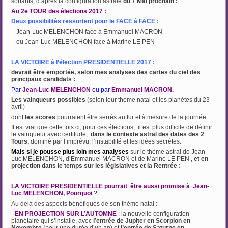
sortants, d’après la configuration astrale
du 7 Mai prochain :
Au 2e TOUR des élections 2017 :
Deux possibilités ressortent pour le FACE à FACE :
– Jean-Luc MELENCHON face à Emmanuel MACRON
– ou Jean-Luc MELENCHON face à Marine LE PEN
LA VICTOIRE à l’élection PRESIDENTIELLE 2017 :
devrait être emportée, selon mes analyses des cartes du ciel des
principaux candidats :
Par
Jean-Luc MELENCHON
ou
par
Emmanuel MACRON.
Les vainqueurs possibles
(selon leur thème natal et les planètes du 23
avril)
dont
les scores
pourraient être serrés au fur et à mesure de la journée.
Il est vrai que cette fois ci, pour ces élections, il est plus difficile de définir
le vainqueur avec certitude,
dans le contexte astral des dates des 2
Tours,
dominé par l’imprévu, l’instabilité et les idées secrètes.
Mais si je pousse plus loin mes analyses
sur le thème astral de Jean-
Luc MELENCHON, d’Emmanuel MACRON et de Marine LE PEN ,
et en
projection dans le temps sur les législatives et la Rentrée :
…
LA VICTOIRE PRESIDENTIELLE pourrait être aussi promise à Jean-
Luc MELENCHON, Pourquoi
?
Au delà des aspects bénéfiques de son thème natal :
-
EN PROJECTION SUR L’AUTOMNE
:
la nouvelle configuration
planétaire qui s’installe, avec
l’entrée de Jupiter en Scorpion en