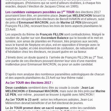
astrologiques. (Prévisions qui se sont d’ailleurs révélées, à chaque fois
exactes, depuis l’élection de Jacques Chirac en 1995).
er
Les candidats vainqueurs possibles au 1
TOUR
des élections 2017
pourraient bien être, en première place
Jean-Luc MELENCHON
faisant la
surprise en récupérant des électeurs de Benoît HAMON et d’ailleurs, suivi
de près d’
Emmanuel MACRON
, puis de
Marine LE PEN (
devançant
François FILLON), recevant tous les trois de bons aspects planétaires le
23 Avril.
Les aspects du thème de
François FILLON
sont contradictoires. Malgré le
soutien de Jupiter sur son
Ascendant Balance
qui le booste et le met en
lumière, son amas de planètes en Poisson, très propices aux secrets,
sous le transit de Neptune en plus, est en opposition d’énergie avec le
transit de Jupiter, et créé énormément de confusion, de nébulosité et
d’hésitation chez les électeurs, ne jouant guère en sa faveur.
e
J’émets donc un doute quand à l’arrivée de François FILLON au 2
Tour,
une partie de ces électeurs pouvant donner leur voix d’une manière
inattendue pour Emmanuel MACRON, ou pour un autre candidat.
…
D’après mon analyse des nombreux paramètres astrologiques de chacun
et des aspects planétaires du 23 Avril sur leur thème natal :
Au 1er TOUR des élections 2017 :
Deux candidats
semblent donc être au coude à coude :
Jean Luc
MELENCHON
et
Emmanuel MACRON
, mais suivi de très près par
Marine
LE PEN
, voir même , pouvant se trouver à égalité avec MACRON !
Au 1er TOUR le 23 avril
: selon les influences astrales, Jean-Luc
Mélenchon devrait bénéficier d’un fort électorat de jeunes.
Le 2e TOUR promet donc un sacré suspense
, entre les candidats