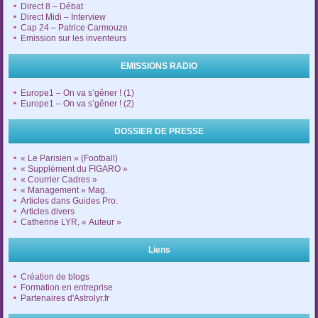
Direct 8 – Débat
Direct Midi – Interview
Cap 24 – Patrice Carmouze
Emission sur les inventeurs
EMISSIONS RADIO
Europe1 – On va s’gêner ! (1)
Europe1 – On va s’gêner ! (2)
DOSSIER DE PRESSE
« Le Parisien » (Football)
« Supplément du FIGARO »
« Courrier Cadres »
« Management » Mag.
Articles dans Guides Pro.
Articles divers
Catherine LYR, « Auteur »
Liens
Création de blogs
Formation en entreprise
Partenaires d'Astrolyr.fr