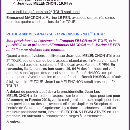
Jean-Luc MELENCHON : 19,64 %
e
Les candidats présents au 2
TOUR sont donc
:
Emmanuel MACRON
et
Marine LE PEN,
avec des scores très serrés
entre les quatre candidats lors du 1er TOUR.
er
RETOUR sur MES ANALYSES et PREVISIONS du 1
TOUR :
e
Mes prévisions
sur l’absence de
François FILLON
au 2
TOUR, et la
possibilité de
la présence d’Emmanuel MACRON
et de
Marine LE PEN
e
au 2
Tour
se révèlent bien exactes.
Quand à mes prévisions positives sur
Jean-Luc MELENCHON
d’être au
e
2
TOUR, soutenu par de bons aspects planétaires, il n’y parvient pas !
Mais il n’est pas loin, seulement 2 % d’écart avec Marine LE PEN.
En
revanche, il a fait un très bon score, 19, 64 %
des électeurs ont voté
pour lui, sans l’apport des voix et soutien de Benoît HAMON, ce qui est
remarquable. Avec le soutien clair au départ de
Benoît HAMON
de s’unir
er
e
à lui, avant le 1
TOUR, Jean Luc MELENCHON serait présent au 2
TOUR !
A défaut de pouvoir accéder à la présidentielle
,
Jean-Luc
MELENCHON
a de très bons aspects sur le plan politique
pourtant pour
l’Automne
,
et l’année 2018,
vue la configuration astrale expliquée dans
mes prévisions au dessus, avec les effets de Jupiter en Scorpion et
l’entrée de Saturne en Capricorne. Il y a donc des chances qu’il ait
un
meilleur positionnement
, lors des
ELECTIONS LEGISLATIVES
en Juin
prochain, en obtenant suffisamment de sièges à l’assemblée.
A suivre…
…