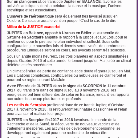
Sur un plan général,
ce transit de
Jupiter en BALANCE
, favorise les
activités artistiques, dont la peinture, la danse et la musique, l’univers
esthétique et les associations.
L’univers de l’aéronautique
sera également très favorisé jusqu’en
Octobre. Ce secteur aura le vent en poupe ! C’est le cas de le dire.
Milieu de la JUSTICE exacerbé
:
JUPITER en Balance, opposé à Uranus en Bélier
, et
au sextile de
Saturne en Sagittaire
amplifie le rapport à la justice, et aux Lois, pour le
meilleur ou pour le pire, sur le plan individuel et collectif. Sous cette
configuration, de nouvelles lois et décrets seront votés, de nombreuses
procédures juridiques seront en cours, les avocats seront très sollicités.
Sous un angle moins heureux, ces trois planètes en aspects simultanées
depuis Octobre 2016 et cette année fortement jusqu’en Mai, créé un climat
délétère et très procédurier.
Un climat général de perte de confiance et de doute règnera jusqu’en Mai.
Les situations complexes, conflictuelles ou nébuleuses se clarifieront et
pourront se régler courant Mai/Juin.
Avec l’Entrée de JUPITER dans le signe du SCORPION le 11 octobre
2017
, qui transitera dans ce signe jusqu’au 8 novembre 2018, les
énergies seront bien différentes de celui en Balance, rendant les rapports
aux autres beaucoup plus francs et profonds.
Les natifs du Scorpion
profiteront donc de ce transit Jupiter, d’Octobre
2017 à Novembre 2018. Ils retrouveront leur nature passionnée et l’élan
pour avancer et réaliser leur projet.
JUPITER en Scorpion fin 2017 et 2018
favorisera le monde de la
Recherche et de la Santé, la découverte de nouveaux vaccins et de
traitements inespérés. Les activités de développement personnel se
développeront également pour une recherche de mieux être.