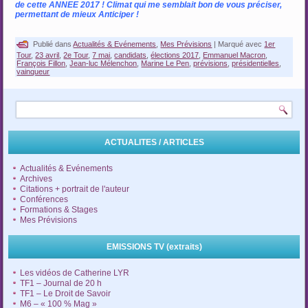
de cette ANNEE 2017 ! Climat qui me semblait bon de vous préciser,
permettant de mieux Anticiper !
…
Publié dans
Actualités & Evénements
,
Mes Prévisions
|
Marqué avec
1er
Tour
,
23 avril
,
2e Tour
,
7 mai
,
candidats
,
élections 2017
,
Emmanuel Macron
,
François Fillon
,
Jean-luc Mélenchon
,
Marine Le Pen
,
prévisions
,
présidentielles
,
vainqueur
ACTUALITES / ARTICLES
Actualités & Evénements
Archives
Citations + portrait de l'auteur
Conférences
Formations & Stages
Mes Prévisions
EMISSIONS TV (extraits)
Les vidéos de Catherine LYR
TF1 – Journal de 20 h
TF1 – Le Droit de Savoir
M6 – « 100 % Mag »