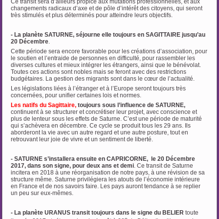
Ce transit sera d’ailleurs propice aux mutations professionnelles, et aux
changements radicaux d’axe et de pôle d’intérêt des citoyens, qui seront
très stimulés et plus déterminés pour atteindre leurs objectifs.
…
- La planète SATURNE, séjourne elle toujours en SAGITTAIRE jusqu’au
20 Décembre
.
Cette période sera encore favorable pour les créations d’association, pour
le soutien et l’entraide de personnes en difficulté, pour rassembler les
diverses cultures et mieux intégrer les étrangers, ainsi que le bénévolat.
Toutes ces actions sont nobles mais se feront avec des restrictions
budgétaires. La gestion des migrants sont dans le cœur de l’actualité.
Les législations liées à l’étranger et à l’Europe seront toujours très
concernées, pour unifier certaines lois et normes.
Les natifs du Sagittaire,
toujours sous l’influence de SATURNE,
continuent à se structurer et concrétiser leur projet, avec conscience et
plus de lenteur sous les effets de Saturne. C’est une période de maturité
qui s’achèvera en décembre. Ce cycle se produit tous les 29 ans. Ils
aborderont la vie avec un autre regard et une autre posture, tout en
retrouvant leur joie de vivre et un sentiment de liberté.
…
- SATURNE s’installera ensuite en CAPRICORNE, le 20 Décembre
2017, dans son signe, pour deux ans et demi
. Ce transit de Saturne
incitera en 2018 à une réorganisation de notre pays, à une révision de sa
structure même. Saturne privilégiera les atouts de l’économie intérieure
en France et de nos savoirs faire. Les pays auront tendance à se replier
un peu sur eux-mêmes.
…
- La planète URANUS transit toujours dans le signe du BELIER
toute
e