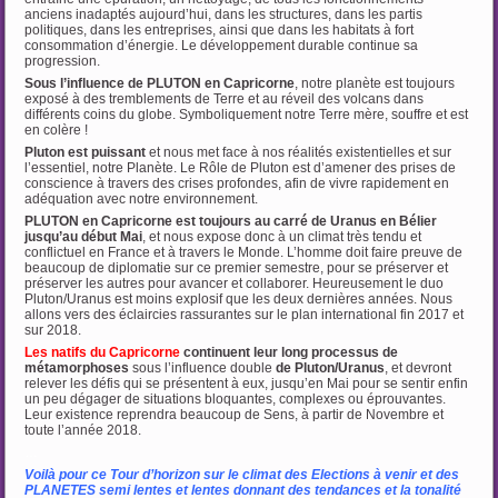
anciens inadaptés aujourd’hui, dans les structures, dans les partis
politiques, dans les entreprises, ainsi que dans les habitats à fort
consommation d’énergie. Le développement durable continue sa
progression.
Sous l’influence de PLUTON en Capricorne
, notre planète est toujours
exposé à des tremblements de Terre et au réveil des volcans dans
différents coins du globe. Symboliquement notre Terre mère, souffre et est
en colère !
Pluton est puissant
et nous met face à nos réalités existentielles et sur
l’essentiel, notre Planète. Le Rôle de Pluton est d’amener des prises de
conscience à travers des crises profondes, afin de vivre rapidement en
adéquation avec notre environnement.
PLUTON en Capricorne est toujours au carré de Uranus en Bélier
jusqu’au début Mai
, et nous expose donc à un climat très tendu et
conflictuel en France et à travers le Monde. L’homme doit faire preuve de
beaucoup de diplomatie sur ce premier semestre, pour se préserver et
préserver les autres pour avancer et collaborer. Heureusement le duo
Pluton/Uranus est moins explosif que les deux dernières années. Nous
allons vers des éclaircies rassurantes sur le plan international fin 2017 et
sur 2018.
Les natifs du Capricorne
continuent leur long processus de
métamorphoses
sous l’influence double
de Pluton/Uranus
, et devront
relever les défis qui se présentent à eux, jusqu’en Mai pour se sentir enfin
un peu dégager de situations bloquantes, complexes ou éprouvantes.
Leur existence reprendra beaucoup de Sens, à partir de Novembre et
toute l’année 2018.
…
Voilà pour ce Tour d’horizon sur le climat des Elections à venir et des
PLANETES semi lentes et lentes donnant des tendances et la tonalité