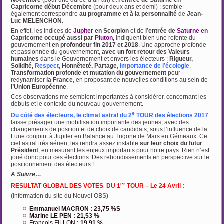
Novembre
(pour une durée d’un an) et
l’entrée de Saturne en
Capricorne début Décembre
(pour deux ans et demi) : semble
également correspondre
au programme et à la personnalité
de
Jean-
Luc MELENCHON.
En effet, les indices de
Jupiter
en Scorpion
et de
l’entrée de
Saturne
en
Capricorne occupé aussi par
Pluton,
indiquent bien une refonte du
gouvernement
en profondeur fin 2017 et 2018
. Une approche profonde
et passionnée du gouvernement,
avec un fort retour des Valeurs
humaines
dans le Gouvernement et envers les électeurs :
Rigueur,
Solidité,
Respect
, Honnêteté,
Partage
,
importance de l’écologie
,
Transformation profonde et mutation du
gouvernement
pour
redynamiser
la France
, en proposant de nouvelles conditions au sein de
l’Union Européenne
.
Ces observations me semblent importantes à considérer, concernant les
débuts et le contexte du nouveau gouvernement.
e
Du côté des électeurs, le climat astral du 2
TOUR des élections 2017
laisse présager une mobilisation importante des jeunes, avec des
changements de position et de choix de candidats, sous l’influence de la
Lune conjoint à Jupiter en Balance au Trigone de Mars en Gémeaux. Ce
ciel astral très aérien, les rendra assez instable
sur leur choix du futur
Président
, en mesurant les enjeux importants pour notre pays. Rien n’est
joué donc pour ces élections. Des rebondissements en perspective sur le
positionnement des électeurs !
A Suivre…
er
RESULTAT GLOBAL DES VOTES DU 1
TOUR – Le 24 Avril :
(information du site du Nouvel OBS)
Emmanuel MACRON : 23,75 %S
Marine LE PEN : 21,53 %
François FILLON
: 19,91 %