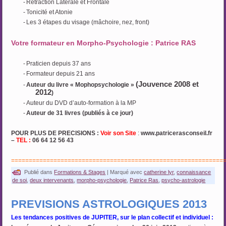
-
Rétraction Latérale et Frontale
-
Tonicité et Atonie
-
Les 3 étapes du visage (mâchoire, nez, front)
Votre formateur en Morpho-Psychologie : Patrice RAS
-
Praticien depuis 37 ans
-
Formateur depuis 21 ans
(Jouvence 2008 et
-
Auteur du livre « Mophopsychologie »
2012
)
-
Auteur du DVD d’auto-formation à la MP
-
Auteur de 31 livres (publiés à ce jour)
POUR PLUS DE PRECISIONS :
Voir son Site
:
www.patricerasconseil.fr
–
TEL :
06 64 12 56 43
============================================================
Publié dans
Formations & Stages
|
Marqué avec
catherine lyr
,
connaissance
de soi
,
deux intervenants
,
morpho-psychologie
,
Patrice Ras
,
psycho-astrologie
PREVISIONS ASTROLOGIQUES 2013
Les tendances positives de JUPITER, sur le plan collectif et individuel :