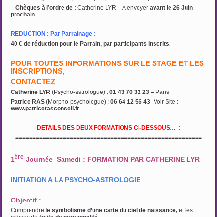
–
Chèques à l’ordre de
:
Catherine LYR – A envoyer
avant le 26 Juin
prochain.
REDUCTION : Par Parrainage :
40 € de réduction pour le Parrain, par participants inscrits.
POUR TOUTES INFORMATIONS SUR LE STAGE ET LES
INSCRIPTIONS,
CONTACTEZ
Catherine LYR
(Psycho-astrologue) :
01 43 70 32 23 –
Paris
Patrice RAS
(Morpho-psychologue) :
06 64 12 56 43
-Voir Site :
www.patricerasconseil.fr
DETAILS DES DEUX FORMATIONS CI-DESSOUS… :
=======================================================
ère
1
Journée Samedi : FORMATION PAR CATHERINE LYR
INITIATION A LA PSYCHO-ASTROLOGIE
Objectif :
Comprendre
le symbolisme d’une carte du ciel de naissance,
et les