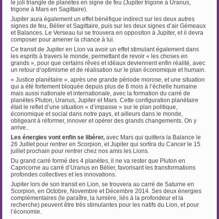
le joli triangle de planètes en signe de feu (Jupiter trigone à Uranus,
trigone à Mars en Sagittaire).
Jupiter aura également un effet bénéfique indirect sur les deux autres
signes de feu, Bélier et Sagittaire, puis sur les deux signes d’air Gémeaux
et Balances. Le Verseau lui se trouvera en oppositon à Jupiter, et il devra
composer pour amener la chance à lui.
Ce transit de Jupiter en Lion va avoir un effet stimulant également dans
les esprits à travers le monde, permettant de revoir « les choses en
grands », pour que certains rêves et idéaux deviennent enfin réalité, avec
un retour d’optimisme et de réalisation sur le plan économique et humain.
« Justice planétaire », après une grande période morose, et une situation
qui a été fortement bloquée depuis plus de 6 mois à l’échelle humaine
mais aussi nationale et internationale, avec la formation du carré de
planètes Pluton, Uranus, Jupiter et Mars. Cette configuration planétaire
était le reflet d’une situation « d’impasse » sur le plan politique,
économique et social dans notre pays, et ailleurs dans le monde,
obligeant à réformer, innover et opérer des grands changements. On y
arrive..
Les énergies vont enfin se libérer,
avec Mars qui quittera la Balance le
26 Juillet pour rentrer en Scorpion, et Jupiter qui sortira du Cancer le 15
juillet prochain pour rentrer chez nos amis les Lions.
Du grand carré formé des 4 planètes, il ne va rester que Pluton en
Capricorne au carré d’Uranus en Bélier, favorisant les transformations
profondes collectives et les innovations.
Jupiter lors de son transit en Lion, se trouvera au carré de Saturne en
Scorpion, en Octobre, Novembre et Décembre 2014. Ses deux énergies
complémentaires (le paraître, la lumière, liés à la profondeur et la
recherche) peuvent être très stimulantes pour les natifs du Lion, et pour
l’économie.