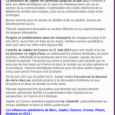
La présence de Jupiter en Gémeaux jusqu’au 26 juin 2013
continue à
faire ses effets bénéfiques sur le signe du Gémeaux bien sûr, sur le
secteur de la communication, l’optimisation des outils internet et de la
téléphonie mobile plus ludique, puis sur la communication orale et les
échanges.
Bonne période pour le monde du théâtre et de la création, besoin de
divertissement accru.
Période également favorable au secteur littéraire et aux apprentissages
de langues étrangères.
Progrès et améliorations dans les transports
de voyageurs jusqu’à fin
juin 2013, aussi bien en train qu’en avion, meilleur service qualité/prix,
ainsi que dans les offres mini séjours WE.
L’entrée de Jupiter en Cancer le 27 Juin 2013
pour une durée d’un an,
va favoriser ce signe d’eau
, en optimisant les valeurs familiales, les liens
proches, l’affectivité et la tendresse dans les couples, auprès de leurs
enfants et parents. Tendance qui arrive à point dans une période qui ne
sera pas de tout repos en France et dans le monde sur un plan général et
économique. Aspects bénéfiques indirects pour les deux autres signes
d’eau que sont le Poisson et le Scorpion.
De fin juin 2013 au 16 juillet 2014, Jupiter mettra
l’accent sur la douceur
de vivre chez soi
, période propice à la décoration d’intérieur et aux
réceptions et diner en famille ou entre amis.
Période également très favorables aux femmes qui veulent devenir
maman, grossesse facilité, et augmentation des naissances en
perspective, en France et à l’étranger.
Jupiter en Cancer amplifiera également
la créativité
, particulièrement au
niveau artistique et dans le milieu audiovisuel.
Les influences planétaires de Mars, Jupiter, Saturne, Uranus, Pluton,
Neptune en 2013 :