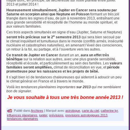
risque donc, en principe, de sècheresse sur notre planète entre juillet
2013 et juillet 2014 !
Heureusement simultanément, Jupiter en Cancer sera soutenu par
Saturne en scorpion ainsi que Neptune en Poisson
formant un très joli
triangle dans les signes d’eau, de juin à novembre 2013, entraînant une
plus grande sensibilité et réceptivité de l’homme au monde spirituel, et
aux valeurs familiales.
Ces trois aspects simultanés en signe d’eau (Jupiter, Saturne et Neptune)
e
seront très précieux sur le 2
semestre 2013
qui sera bien secoué par
le climat inquiétant et tumultueux dans le monde (conflits armés, insécurité
nucléaire et catastrophes naturelles), en amenant l’éveil des consciences,
un retour à la foi, au partage, et à l’ouverture vers les autres.
Ce transit de Jupiter en Cancer
durant un an,
aura un effet très
bénéfique
sur la relation aux autres, avec une plus grande sensibilité,
réceptivité et écoute, et particulièrement au sein des familles. Les
valeurs
familiales seront amplifiées,
climat de réconciliation en vue, et
période
prometteuse pour les naissances et les projets de bébé.
Il s’agit bien ici de tendances chaleureuses qui aideront à adoucir un peu
le climat général en France et à travers le monde.
Voilà les tendances planétaires importantes
sur 2013
qui me semblaient
bon de signaler.
Je vous souhaite à tous une très bonne année
2013 !
Publié dans
Archives
|
Marqué avec
astrologue
,
carte du ciel
,
catherine lyr
,
influences planetaires
,
jupiter
,
prévisions
,
previsions astrologiques 2013
,
tendances planetaires