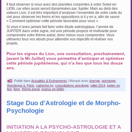
Il faut observer si vous avez des planètes conjointes à votre Soleil en
LION, car elles aussi seront dynamisées par Jupiter. Mais au delà des
valeurs Lion, il est très important d’analyser l’ensemble de votre carte du
ciel pour observer les freins et les oppositions si il y en a, afin de savoir
« Comment optimiser cette période favorable pour vous ».
Si vous n’avez jamais fait faire votre étude astrologique, l’année de
JUPITER dans votre signe, est une période propice et motivante pour
comprendre votre thème astral, donc mieux vous comprendre. Vous
utiliserez tous vos atouts pour atteindre vos objectifs et réaliser vos
projets.
…
Pour les signes du Lion, une consultation, prochainement,
(avant la Mi-Juillet) vous permettra d’anticiper et optimiser
cette période jupitérienne, qui n’a lieu que tous les douze
ans.
Publié dans
Actualités & Evénements
|
Marqué avec
énergie
,
astrologie
,
Astrologue à Paris
,
catherine lyr
,
consultations astrologie
,
juillet 2014
,
jupiter en
lion
,
lions
,
thème astral
,
uranus en bélier
Stage Duo d’Astrologie et de Morpho-
Psychologie
INITIATION A LA PSYCHO-ASTROLOGIE ET A