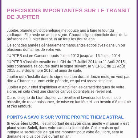
…
PRECISIONS IMPORTANTES SUR LE TRANSIT
DE JUPITER
Jupiter, planète plutôt bénéfique met douze ans à faire le tour du
zodiaque. Elle reste un an par signe. Chaque signe bénéficie donc de la
présence de Jupiter durant un an tous les douze ans.
Ce sont des années généralement marquantes et positives dans un ou
plusieurs domaines de votre vie.
JUPITER est en Cancer depuis Juillet 2013 jusqu’au 16 Juillet 2014.
JUPITER s’installe ensuite en LION du 17 Juillet 2014 au 11 Août 2015 ;
puis continuera sa course dans le signe suivant, le VIERGE du 12 Août
2015 au 9 Septembre 2016. Et ainsi de suite.
Jupiter qui s’installe dans le signe du Lion durant douze mois, ne veut pas
dire « Chance » durant cette période, ce qui est assez simpliste.
Jupiter a pour effet d’optimiser et amplifier les caractéristiques de votre
signe, en cela c’est une chance car vos potentiels se réveillent.
Dans le signe du Lion, Jupiter va réveiller et favoriser les besoins de
réussite, de reconnaissance, de mise en lumière et son besoin d’être aimé
et très entouré.
…
POINTS A SAVOIR SUR VOTRE PROPRE THEME ASTRAL
Si vous êtes LION
, il est important
de savoir dans quelle « maison » est
placé votre Soleil,
dans votre carte du ciel natale. Cette maison qui
indique le secteur de vie qui est important pour votre équilibre, sera le
domaine le plus positivé durant un an.