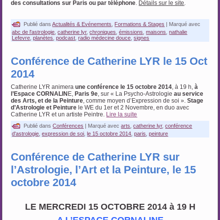
des consultations
sur Paris ou par téléphone
.
Détails sur le site
.
…
Publié dans
Actualités & Evénements
,
Formations & Stages
|
Marqué avec
abc de l'astrologie
,
catherine lyr
,
chroniques
,
émissions
,
maisons
,
nathalie
Lefevre
,
planètes
,
podcast
,
radio médecine douce
,
signes
Conférence de Catherine LYR le 15 Oct
2014
Catherine LYR animera
une conférence le 15 octobre 2014
, à 19 h,
à
l’Espace CORNALIN
E,
Paris 9e
, sur « La Psycho-Astrologie
au service
des Arts, et de la Peinture
, comme moyen d’Expression de soi ».
Stage
d’Astrologie et
Peinture
le WE du 1er et 2 Novembre, en duo avec
Catherine LYR et un artiste Peintre.
Lire la suite
Publié dans
Conférences
|
Marqué avec
arts
,
catherine lyr
,
conférence
d'astrologie
,
expression de soi
,
le 15 octobre 2014
,
paris
,
peinture
Conférence de Catherine LYR sur
l’Astrologie, l’Art et la Peinture, le 15
octobre 2014
.
LE MERCREDI 15 OCTOBRE 2014 à 19 H