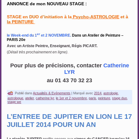
ANNONCE de mon NOUVEAU STAGE :
.
STAGE en DUO d’initiation à la
Psycho-ASTROLOGIE
et à
la PEINTURE
.
er
le Week-end du 1
et 2 NOVEMBRE.
Dans un Atelier de Peinture –
PARIS 20e
Avec un Artiste Peintre, Enseignant, Régis PICART.
(
Détail très prochainement en ligne).
.
Pour plus de précisions, contacter
Catherine
LYR
au 01 43 70 32 23
.
Publié dans
Actualités & Evénements
|
Marqué avec
2014
,
astrologie
,
astrologue
,
atelier
,
catherine lyr
,
le 1er et 2 novembre
,
paris
,
peinture
,
stage duo
,
stage we
L’ENTREE DE JUPITER EN LION LE 17
JUILLET 2014 POUR UN AN
….