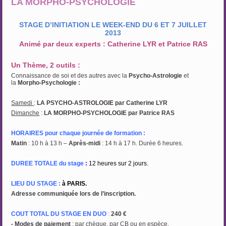
LA MORPHO-PSYCHOLOGIE
STAGE D’INITIATION LE WEEK-END DU 6 ET 7 JUILLET
2013
Animé par deux experts : Catherine LYR et Patrice RAS
Un Thème, 2 outils :
Connaissance de soi et des autres avec la
Psycho-Astrologie
et
la
Morpho-Psychologie :
Samedi
:
LA PSYCHO-ASTROLOGIE par Catherine LYR
Dimanche
:
LA MORPHO-PSYCHOLOGIE par Patrice RAS
HORAIRES pour chaque journée de formation :
Matin
: 10 h à 13 h –
Après-midi
: 14 h à 17 h. Durée 6 heures.
DUREE TOTALE du stage
:
12 heures sur 2 jours.
LIEU DU STAGE :
à PARIS.
Adresse communiquée lors de l’inscription.
COUT TOTAL DU STAGE EN DUO
:
240 €
- Modes de paiement
: par chèque, par CB ou en espèce.