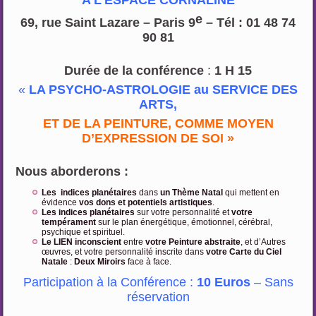
A L’ESPACE CORNALINE
e
69, rue Saint Lazare – Paris 9
– Tél : 01 48 74
90 81
Durée
de la conférence
:
1 H 15
«
LA PSYCHO-ASTROLOGIE au SERVICE DES
ARTS,
ET DE LA PEINTURE, COMME MOYEN
D’EXPRESSION
DE SOI »
Nous aborderons :
Les indices planétaires
dans
un Thème Natal
qui mettent en
évidence
vos dons et potentiels artistiques
.
Les indices planétaires
sur votre personnalité et
votre
tempérament
sur le plan énergétique, émotionnel, cérébral,
psychique et spirituel.
Le LIEN inconscient
entre
votre Peinture abstraite
, et d’Autres
œuvres, et votre personnalité inscrite dans
votre Carte du Ciel
Natale
:
Deux Miroirs
face à face.
Participation à la Conférence :
10 Euros
– Sans
réservation
.