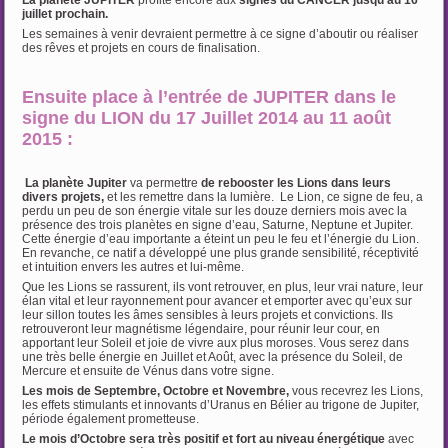
La planète JUPITER
profite encore aux
signes du CANCER
jusqu’au 16
juillet prochain.
Les semaines à venir devraient permettre à ce signe d’aboutir ou réaliser
des rêves et projets en cours de finalisation.
….
Ensuite place à l’entrée de JUPITER dans le
signe du LION du 17 Juillet 2014 au 11 août
2015 :
…
La planète Jupiter
va permettre
de rebooster les Lions dans leurs
divers projets,
et les remettre dans la lumière. Le Lion, ce signe de feu, a
perdu un peu de son énergie vitale sur les douze derniers mois avec la
présence des trois planètes en signe d’eau, Saturne, Neptune et Jupiter.
Cette énergie d’eau importante a éteint un peu le feu et l’énergie du Lion.
En revanche, ce natif a développé une plus grande sensibilité, réceptivité
et intuition envers les autres et lui-même.
Que les Lions se rassurent, ils vont retrouver, en plus, leur vrai nature, leur
élan vital et leur rayonnement pour avancer et emporter avec qu’eux sur
leur sillon toutes les âmes sensibles à leurs projets et convictions. Ils
retrouveront leur magnétisme légendaire, pour réunir leur cour, en
apportant leur Soleil et joie de vivre aux plus moroses. Vous serez dans
une très belle énergie en Juillet et Août, avec la présence du Soleil, de
Mercure et ensuite de Vénus dans votre signe.
Les mois de Septembre, Octobre et Novembre,
vous recevrez les Lions,
les effets stimulants et innovants d’Uranus en Bélier au trigone de Jupiter,
période également prometteuse.
Le mois d’Octobre sera très positif et fort au niveau énergétique
avec