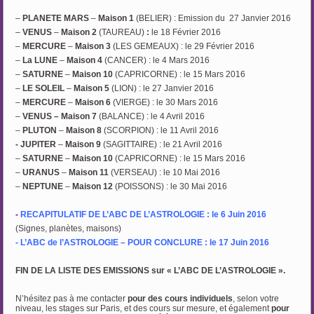
…
–
PLANETE MARS
–
Maison 1
(BELIER) : Emission du 27 Janvier 2016
–
VENUS
–
Maison 2
(TAUREAU)
:
le 18 Février 2016
–
MERCURE
–
Maison 3
(LES GEMEAUX) : le 29 Février 2016
–
La LUNE
–
Maison 4
(CANCER) : le 4 Mars 2016
–
SATURNE
–
Maison 10
(CAPRICORNE) : le 15 Mars 2016
–
LE SOLEIL
–
Maison 5
(LION) : le 27 Janvier 2016
–
MERCURE
–
Maison 6
(VIERGE) : le 30 Mars 2016
–
VENUS – Maison 7
(BALANCE) : le 4 Avril 2016
–
PLUTON
–
Maison 8
(SCORPION) : le 11 Avril 2016
- JUPITER
–
Maison 9
(SAGITTAIRE) : le 21 Avril 2016
–
SATURNE
–
Maison 10
(CAPRICORNE) : le 15 Mars 2016
–
URANUS
–
Maison 11
(VERSEAU) : le 10 Mai 2016
–
NEPTUNE
–
Maison 12
(POISSONS) : le 30 Mai 2016
…
-
RECAPITULATIF DE L’ABC DE L’ASTROLOGIE : le 6 Juin 2016
(Signes, planètes, maisons)
- L’ABC de l’ASTROLOGIE – POUR CONCLURE : le 17 Juin 2016
…
FIN DE LA LISTE DES EMISSIONS sur « L’ABC DE L’ASTROLOGIE ».
…
N’hésitez pas à me contacter
pour des cours individuels
, selon votre
niveau, les stages sur Paris, et des cours sur mesure, et également
pour