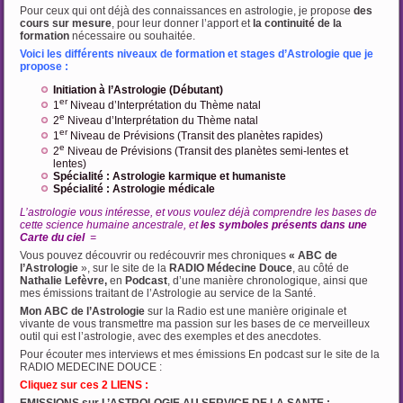
Pour ceux qui ont déjà des connaissances en astrologie, je propose
des
cours sur mesure
, pour leur donner l’apport et
la continuité de la
formation
nécessaire ou souhaitée.
Voici les différents niveaux de formation et stages d’Astrologie que je
propose :
Initiation à l’Astrologie (Débutant)
er
1
Niveau d’Interprétation du Thème natal
e
2
Niveau d’Interprétation du Thème natal
er
1
Niveau de Prévisions (Transit des planètes rapides)
e
2
Niveau de Prévisions (Transit des planètes semi-lentes et
lentes)
Spécialité : Astrologie karmique et humaniste
Spécialité : Astrologie médicale
L’astrologie vous intéresse, et vous voulez déjà comprendre les bases de
cette science humaine ancestrale, et
les symboles présents dans une
Carte du ciel
=
Vous pouvez découvrir ou redécouvrir mes chroniques
« ABC de
l’Astrologie
», sur le site de la
RADIO Médecine Douce
, au côté de
Nathalie Lefèvre,
en
Podcast
, d’une manière chronologique, ainsi que
mes émissions traitant de l’Astrologie au service de la Santé.
Mon ABC de l’Astrologie
sur la Radio est une manière originale et
vivante de vous transmettre ma passion sur les bases de ce merveilleux
outil qui est l’astrologie, avec des exemples et des anecdotes.
Pour écouter mes interviews et mes émissions En podcast sur le site de la
RADIO MEDECINE DOUCE :
Cliquez sur ces 2 LIENS :