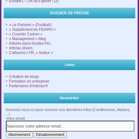
Europe1 – On va s’gêner ! (2)
DOSSIER DE PRESSE
« Le Parisien » (Football)
« Supplément du FIGARO »
« Courrier Cadres »
« Management » Mag.
Articles dans Guides Pro.
Articles divers
Catherine LYR, « Auteur »
Liens
Création de blogs
Formation en entreprise
Partenaires d'Astrolyr.fr
Newsletter
Inscrivez-vous ici pour recevoir nos dernières infos (Conférences, Ateliers,
...).
Votre email: