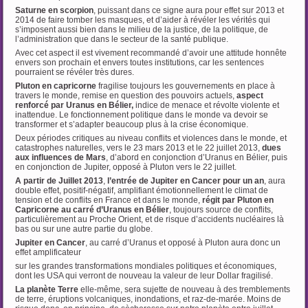
Saturne en sco
r
pion
, puissant dans ce signe aura pour effet sur 2013 et
2014 de faire tomber les masques, et d’aider à révéler les vérités qui
s’imposent aussi bien dans le milieu de la justice, de la politique, de
l’administration que dans le secteur de la santé publique.
Avec cet aspect il est vivement recommandé d’avoir une attitude honnête
envers son prochain et envers toutes institutions, car les sentences
pourraient se révéler très dures.
Pluton en capricorne
fragilise toujours les gouvernements en place à
travers le monde, remise en question des pouvoirs actuels,
aspect
renforcé par Uranus en Bélier,
indice de menace et révolte violente et
inattendue. Le fonctionnement politique dans le monde va devoir se
transformer et s’adapter beaucoup plus à la crise économique.
Deux périodes critiques au niveau conflits et violences dans le monde, et
catastrophes naturelles, vers le 23 mars 2013 et le 22 juillet 2013,
dues
aux influences de Mars
, d’abord en conjonction d’Uranus en Bélier, puis
en conjonction de Jupiter, opposé à Pluton vers le 22 juillet.
A partir de Juillet 2013
,
l’entrée de Jupiter en Cancer
pour un an
, aura
double effet, positif-négatif, amplifiant émotionnellement le climat de
tension et de conflits en France et dans le monde,
régit par Pluton en
Capricorne au carré d’Uranus en Bélier
, toujours source de conflits,
particulièrement au Proche Orient, et de risque d’accidents nucléaires là
bas ou sur une autre partie du globe.
Jupiter en Cancer
, au carré d’Uranus et opposé à Pluton aura donc un
effet amplificateur
sur les grandes transformations mondiales politiques et économiques,
dont les USA qui verront de nouveau la valeur de leur Dollar fragilisé.
La planète Terre
elle-même, sera sujette de nouveau à des tremblements
de terre, éruptions volcaniques, inondations, et raz-de-marée. Moins de