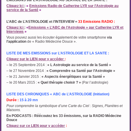
EMISSIONS sur L’ASTROLOGIE AU SERVICE DE LA SANTE :
Cliquez Ici
:
«
Emissions Radio de Catherine LYR sur l’Astrologie au
service de la Santé
»
…
L’ABC de L’ASTROLOGIE et I’INTERVIEW =
33 Emissions RADIO :
Cliquez Ici
:
«
Emissions « L’ABC de l’Astrologie » par Catherine LYR et
Interviews
»
Vous pouvez aussi les écouter également de votre smartphone
via
l’application
de « Radio Médecine Douce ».
…
LISTE DE MES EMISSIONS sur L’ASTROLOGIE ET LA SANTE :
Cliquez sur le LIEN pour y accéder
:
– le 25 Septembre 2014 :
« L Astrologie au service de la Santé »
– le 27 Novembre 2014 :
« Comprendre sa Santé par l’Astrologie »
– le 21 Janvier 2015 :
« Aspects énergétiques sur la Santé »
– le 20 Mars 2015 :
« Quel thérapie choisir ? »
(Par l’astrologie)
LISTE DES CHRONIQUES « ABC de L’ASTROLOGIE (Initiation)
Durée :
15 à 20 mn
Pour comprendre la symbolique d’une Carte du Ciel : Signes, Planètes et
Maisons.
En PODCASTS : Réécoutez les 33 émissions, sur la RADIO Médecine
Douce
Cliquez sur ce LIEN pour y accéder
: