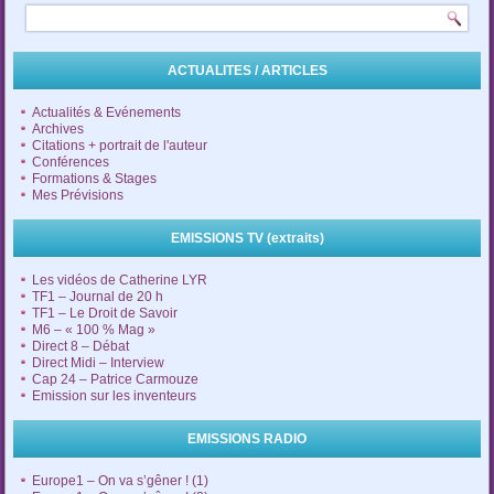
ACTUALITES / ARTICLES
Actualités & Evénements
Archives
Citations + portrait de l'auteur
Conférences
Formations & Stages
Mes Prévisions
EMISSIONS TV (extraits)
Les vidéos de Catherine LYR
TF1 – Journal de 20 h
TF1 – Le Droit de Savoir
M6 – « 100 % Mag »
Direct 8 – Débat
Direct Midi – Interview
Cap 24 – Patrice Carmouze
Emission sur les inventeurs
EMISSIONS RADIO
Europe1 – On va s’gêner ! (1)