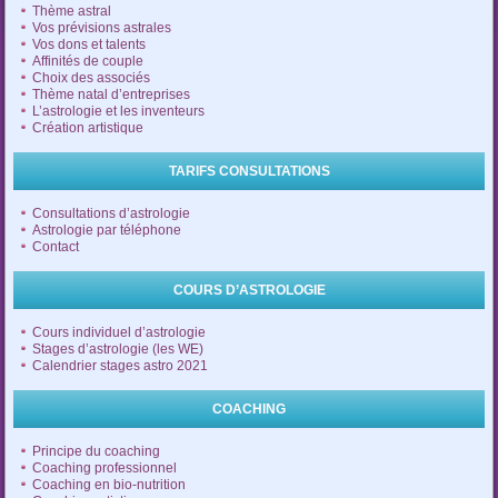
Thème astral
Vos prévisions astrales
Vos dons et talents
Affinités de couple
Choix des associés
Thème natal d’entreprises
L’astrologie et les inventeurs
Création artistique
TARIFS CONSULTATIONS
Consultations d’astrologie
Astrologie par téléphone
Contact
COURS D’ASTROLOGIE
Cours individuel d’astrologie
Stages d’astrologie (les WE)
Calendrier stages astro 2021
COACHING
Principe du coaching
Coaching professionnel
Coaching en bio-nutrition