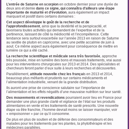
L’entrée de Saturne en scorpion
en octobre dernier pour une durée de
deux ans et demie
dans
ce signe, qui connaîtra d’ailleurs une étape
importante de maturité et d’évolution
, aura également un impact
marquant et positif dans certains domaines :
Cet aspect développe le goût de la recherche et de
l’approfondissement
, ainsi que la dextérité et la perspicacité, et
favorisera toutes activités qui demandent de l’expertise et de la
pertinence, laissant de côté la médiocrité et l’incompétence. Cette
tendance sera surtout exacerbée sur l’année 2013 en raison de Saturne
au sextile de pluton en capricorne, avec une petite accalmie de juin à
aout. Ce même aspect aura également pour conséquence de mettre en
lumière ce qui a été caché.
La recherche scientifique et médicale sera très favorisée
, approche
très poussée, mise en lumière des bons et mauvais traitements, vrai aussi
pour les interventions chirurgicales sur 2013 et 2014. Des spécialistes et
chercheurs feront parler d’eux suite à leurs recherches et découvertes.
Parallèlement,
attitude nouvelle chez les françai
s en 2013 et 2014,
beaucoup plus méfiants et prudents sur certains médicaments et
l’alimentation industrielle, venant de la grande distribution.
Ils auront une prise de conscience salutaire sur l’importance de
l’alimentation et les effets négatifs d’une mauvaise nutrition sur leur santé.
Des mouvements et revendications
pourraient avoir lieu en France pour
demander une plus grande clarté et vigilance de l’état sur les produits
alimentaires en vente et les traitements de santé prescrits. Une nouvelle
étape va être franchie, l’homme devrait moins se laisser manipuler, voir
« empoisonner » par ce qu’il consomme.
De plus en plus de soutien et de défense des consommateurs et des
malades pour les traitements par les plantes, la phytothérapie et les
médecines parallèles.