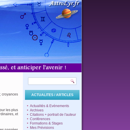
; croyances
ACTUALITES / ARTICLES
Actualités & Evénements
our les plus
Archives
rdinaires, et
Citations + portrait de l'auteur
Conférences
Formations & Stages
Mes Prévisions
vies passées