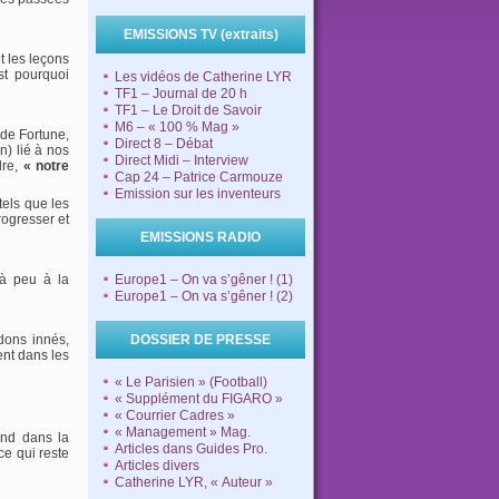
EMISSIONS TV (extraits)
et les leçons
st pourquoi
Les vidéos de Catherine LYR
TF1 – Journal de 20 h
TF1 – Le Droit de Savoir
M6 – « 100 % Mag »
 de Fortune,
Direct 8 – Débat
) lié à nos
Direct Midi – Interview
dre,
« notre
Cap 24 – Patrice Carmouze
Emission sur les inventeurs
tels que les
rogresser et
EMISSIONS RADIO
 à peu à la
Europe1 – On va s’gêner ! (1)
Europe1 – On va s’gêner ! (2)
dons innés,
DOSSIER DE PRESSE
ent dans les
« Le Parisien » (Football)
« Supplément du FIGARO »
« Courrier Cadres »
« Management » Mag.
pond dans la
Articles dans Guides Pro.
ce qui reste
Articles divers
Catherine LYR, « Auteur »