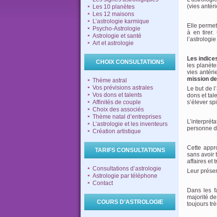
(vies antéri
Les 10 planètes
Les 12 maisons
L’astrologie karmique
Elle permet 
Psycho-Astrologie
à en tirer
Astrologie et santé
l’astrologi
Art et astrologie
Les indice
CHOIX CONSULTATIONS
les planète
vies antér
mission de 
Thème astral
Vos prévisions astrales
Le but de l
Vos dons et talents
dons et tal
Affinités de couple
s’élever spi
Choix des associés
Thème natal d’entreprises
L’interpré
L’astrologie et les inventeurs
personne de
Création artistique
Cette appr
TARIFS CONSULTATIONS
sans avoir 
affaires et
Consultations d’astrologie
Leur présen
Astrologie par téléphone
Contact
Dans les fa
majorité de
COURS D’ASTROLOGIE
toujours trè