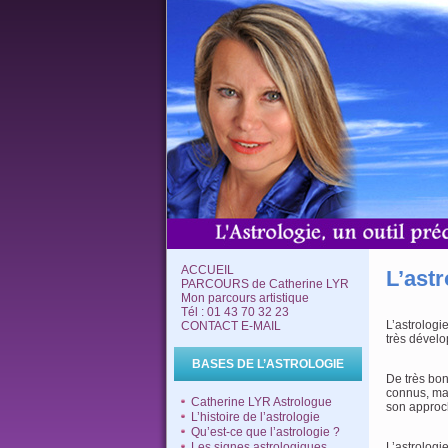
ACCUEIL
L’ast
PARCOURS de Catherine LYR
Mon parcours artistique
Tél : 01 43 70 32 23
L’astrolog
CONTACT E-MAIL
très dévelo
BASES DE L’ASTROLOGIE
De très bon
connus, mai
Catherine LYR Astrologue
son approch
L’histoire de l’astrologie
Qu’est-ce que l’astrologie ?
Les signes astrologiques
L’astrologi