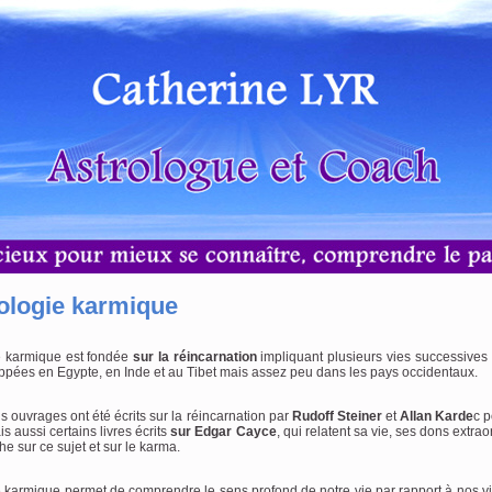
rologie karmique
ie karmique est fondée
sur la réincarnation
impliquant plusieurs vies successives 
ppées en Egypte, en Inde et au Tibet mais assez peu dans les pays occidentaux.
s ouvrages ont été écrits sur la réincarnation par
Rudoff Steiner
et
Allan Karde
c p
s aussi certains livres écrits
sur Edgar Cayce
, qui relatent sa vie, ses dons extrao
e sur ce sujet et sur le karma.
e karmique permet de comprendre le sens profond de notre vie par rapport à nos 