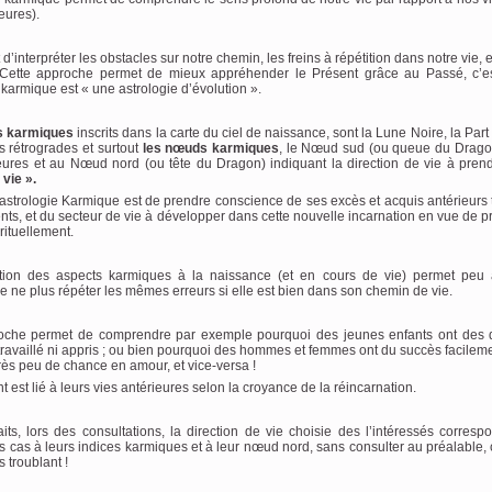
eures).
d’interpréter les obstacles sur notre chemin, les freins à répétition dans notre vie, 
. Cette approche permet de mieux appréhender le Présent grâce au Passé, c’e
e karmique est « une astrologie d’évolution ».
s karmiques
inscrits dans la carte du ciel de naissance, sont la Lune Noire, la Part
s rétrogrades et surtout
les nœuds karmiques
, le Nœud sud (ou queue du Dragon
ieures et au Nœud nord (ou tête du Dragon) indiquant la direction de vie à pren
vie ».
’astrologie Karmique est de prendre conscience de ses excès et acquis antérieurs 
ents, et du secteur de vie à développer dans cette nouvelle incarnation en vue de p
rituellement.
tation des aspects karmiques à la naissance (et en cours de vie) permet peu
 ne plus répéter les mêmes erreurs si elle est bien dans son chemin de vie.
oche permet de comprendre par exemple pourquoi des jeunes enfants ont des 
travaillé ni appris ; ou bien pourquoi des hommes et femmes ont du succès facilem
 très peu de chance en amour, et vice-versa !
t est lié à leurs vies antérieures selon la croyance de la réincarnation.
its, lors des consultations, la direction de vie choisie des l’intéressés corres
s cas à leurs indices karmiques et à leur nœud nord, sans consulter au préalable, 
s troublant !