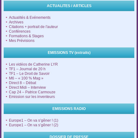
ACTUALITES / ARTICLES
Actualités & Evénements
Archives
Citations + portrait de l'auteur
Conférences
Formations & Stages
Mes Prévisions
EMISSIONS TV (extraits)
Les vidéos de Catherine LYR
TF1 – Journal de 20 h
TF1 – Le Droit de Savoir
M6 – « 100 % Mag »
Direct 8 – Débat
Direct Midi – Interview
Cap 24 – Patrice Carmouze
Emission sur les inventeurs
EMISSIONS RADIO
Europe1 – On va s’gêner ! (1)
Europe1 – On va s’gêner ! (2)
DOSSIER DE PRESSE