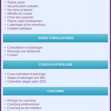
Thème astral
Vos prévisions astrales
Vos dons et talents
Affinités de couple
Choix des associés
Thème natal d’entreprises
L’astrologie et les inventeurs
Création artistique
TARIFS CONSULTATIONS
Consultations d’astrologie
Astrologie par téléphone
Contact
COURS D’ASTROLOGIE
Cours individuel d’astrologie
Stages d’astrologie (les WE)
Calendrier stages astro 2021
COACHING
Principe du coaching
Coaching professionnel
Coaching en bio-nutrition