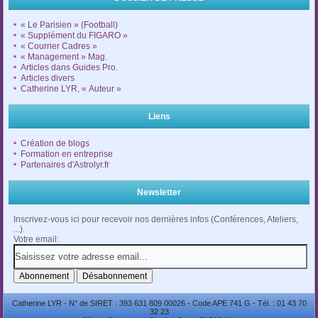
« Le Parisien » (Football)
« Supplément du FIGARO »
« Courrier Cadres »
« Management » Mag.
Articles dans Guides Pro.
Articles divers
Catherine LYR, « Auteur »
Liens
Création de blogs
Formation en entreprise
Partenaires d'Astrolyr.fr
Newsletter
Inscrivez-vous ici pour recevoir nos dernières infos (Conférences, Ateliers,
...).
Votre email:
Catherine LYR - N° de SIRET : 393 631 809 00026 - Code APE 741 G - Tél. : 01 43 70
32 23