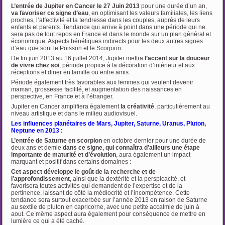
L’entrée de Jupiter en Cancer le 27 Juin 2013
pour une durée d’un an,
va favoriser ce signe d’eau
, en optimisant les valeurs familiales, les liens
proches, l’affectivité et la tendresse dans les couples, auprès de leurs
enfants et parents. Tendance qui arrive à point dans une période qui ne
sera pas de tout repos en France et dans le monde sur un plan général et
économique. Aspects bénéfiques indirects pour les deux autres signes
d’eau que sont le Poisson et le Scorpion.
De fin juin 2013 au 16 juillet 2014, Jupiter mettra
l’accent sur la douceur
de vivre chez soi
, période propice à la décoration d’intérieur et aux
réceptions et diner en famille ou entre amis.
Période également très favorables aux femmes qui veulent devenir
maman, grossesse facilité, et augmentation des naissances en
perspective, en France et à l’étranger.
Jupiter en Cancer amplifiera également
la créativité
, particulièrement au
niveau artistique et dans le milieu audiovisuel.
Les influences planétaires de Mars, Jupiter, Saturne, Uranus, Pluton,
Neptune en 2013 :
L’entrée de Saturne en scorpion
en octobre dernier pour une durée de
deux ans et demie
dans
ce signe, qui connaîtra d’ailleurs une étape
importante de maturité et d’évolution
, aura également un impact
marquant et positif dans certains domaines :
Cet aspect développe le goût de la recherche et de
l’approfondissement
, ainsi que la dextérité et la perspicacité, et
favorisera toutes activités qui demandent de l’expertise et de la
pertinence, laissant de côté la médiocrité et l’incompétence. Cette
tendance sera surtout exacerbée sur l’année 2013 en raison de Saturne
au sextile de pluton en capricorne, avec une petite accalmie de juin à
aout. Ce même aspect aura également pour conséquence de mettre en
lumière ce qui a été caché.