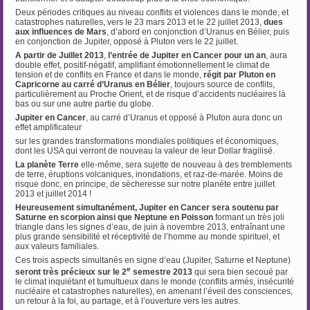
Deux périodes critiques au niveau conflits et violences dans le monde, et
catastrophes naturelles, vers le 23 mars 2013 et le 22 juillet 2013,
dues
aux influences de Mars
, d’abord en conjonction d’Uranus en Bélier, puis
en conjonction de Jupiter, opposé à Pluton vers le 22 juillet.
A partir de Juillet 2013
,
l’entrée de Jupiter en Cancer
pour un an
, aura
double effet, positif-négatif, amplifiant émotionnellement le climat de
tension et de conflits en France et dans le monde,
régit par Pluton en
Capricorne au carré d’Uranus en Bélier
, toujours source de conflits,
particulièrement au Proche Orient, et de risque d’accidents nucléaires là
bas ou sur une autre partie du globe.
Jupiter en Cancer
, au carré d’Uranus et opposé à Pluton aura donc un
effet amplificateur
sur les grandes transformations mondiales politiques et économiques,
dont les USA qui verront de nouveau la valeur de leur Dollar fragilisé.
La planète Terre
elle-même, sera sujette de nouveau à des tremblements
de terre, éruptions volcaniques, inondations, et raz-de-marée. Moins de
risque donc, en principe, de sècheresse sur notre planète entre juillet
2013 et juillet 2014 !
Heureusement simultanément, Jupiter en Cancer sera soutenu par
Saturne en scorpion ainsi que Neptune en Poisson
formant un très joli
triangle dans les signes d’eau, de juin à novembre 2013, entraînant une
plus grande sensibilité et réceptivité de l’homme au monde spirituel, et
aux valeurs familiales.
Ces trois aspects simultanés en signe d’eau (Jupiter, Saturne et Neptune)
e
seront très précieux sur le 2
semestre 2013
qui sera bien secoué par
le climat inquiétant et tumultueux dans le monde (conflits armés, insécurité
nucléaire et catastrophes naturelles), en amenant l’éveil des consciences,
un retour à la foi, au partage, et à l’ouverture vers les autres.