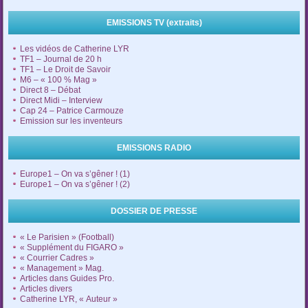
EMISSIONS TV (extraits)
Les vidéos de Catherine LYR
TF1 – Journal de 20 h
TF1 – Le Droit de Savoir
M6 – « 100 % Mag »
Direct 8 – Débat
Direct Midi – Interview
Cap 24 – Patrice Carmouze
Emission sur les inventeurs
EMISSIONS RADIO
Europe1 – On va s’gêner ! (1)
Europe1 – On va s’gêner ! (2)
DOSSIER DE PRESSE
« Le Parisien » (Football)
« Supplément du FIGARO »
« Courrier Cadres »
« Management » Mag.
Articles dans Guides Pro.
Articles divers
Catherine LYR, « Auteur »