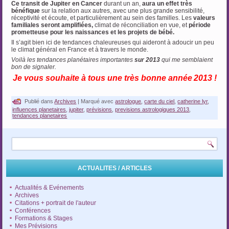
Ce transit de Jupiter en Cancer
durant un an,
aura un effet très
bénéfique
sur la relation aux autres, avec une plus grande sensibilité,
réceptivité et écoute, et particulièrement au sein des familles. Les
valeurs
familiales seront amplifiées,
climat de réconciliation en vue, et
période
prometteuse pour les naissances et les projets de bébé.
Il s’agit bien ici de tendances chaleureuses qui aideront à adoucir un peu
le climat général en France et à travers le monde.
Voilà les tendances planétaires importantes
sur 2013
qui me semblaient
bon de signaler.
Je vous souhaite à tous une très bonne année
2013 !
Publié dans
Archives
|
Marqué avec
astrologue
,
carte du ciel
,
catherine lyr
,
influences planetaires
,
jupiter
,
prévisions
,
previsions astrologiques 2013
,
tendances planetaires
ACTUALITES / ARTICLES
Actualités & Evénements
Archives
Citations + portrait de l'auteur
Conférences
Formations & Stages
Mes Prévisions