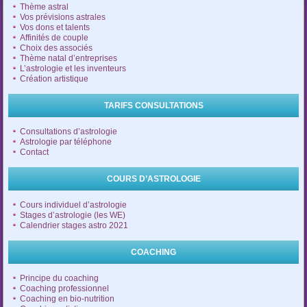
Thème astral
Vos prévisions astrales
Vos dons et talents
Affinités de couple
Choix des associés
Thème natal d’entreprises
L’astrologie et les inventeurs
Création artistique
TARIFS CONSULTATIONS
Consultations d’astrologie
Astrologie par téléphone
Contact
COURS D’ASTROLOGIE
Cours individuel d’astrologie
Stages d’astrologie (les WE)
Calendrier stages astro 2021
COACHING
Principe du coaching
Coaching professionnel
Coaching en bio-nutrition