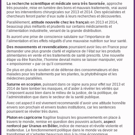
La recherche scientifique et médicale sera très favorisée
, approche
très poussée, mise en lumière des bons et mauvais traitements, vrai aussi
pour les interventions chirurgicales sur 2013 et 2014. Des spécialistes et
chercheurs feront parler d’eux suite à leurs recherches et découvertes.
Parallèlement,
attitude nouvelle chez les françai
s en 2013 et 2014,
beaucoup plus méfiants et prudents sur certains médicaments et
l’alimentation industrielle, venant de la grande distribution.
Ils auront une prise de conscience salutaire sur l’importance de
l’alimentation et les effets négatifs d’une mauvaise nutrition sur leur santé.
Des mouvements et revendications
pourraient avoir lieu en France pour
demander une plus grande clarté et vigilance de l’état sur les produits
alimentaires en vente et les traitements de santé prescrits. Une nouvelle
étape va être franchie, l’homme devrait moins se laisser manipuler, voir
« empoisonner » par ce qu’il consomme.
De plus en plus de soutien et de défense des consommateurs et des
malades pour les traitements par les plantes, la phytothérapie et les
médecines parallèles.
Saturne en sco
r
pion
, puissant dans ce signe aura pour effet sur 2013 et
2014 de faire tomber les masques, et d’aider à révéler les vérités qui
s’imposent aussi bien dans le milieu de la justice, de la politique, de
l’administration que dans le secteur de la santé publique.
Avec cet aspect il est vivement recommandé d’avoir une attitude honnête
envers son prochain et envers toutes institutions, car les sentences
pourraient se révéler très dures.
Pluton en capricorne
fragilise toujours les gouvernements en place à
travers le monde, remise en question des pouvoirs actuels,
aspect
renforcé par Uranus en Bélier,
indice de menace et révolte violente et
inattendue. Le fonctionnement politique dans le monde va devoir se
transformer et s’adapter beaucoup plus à la crise économique.