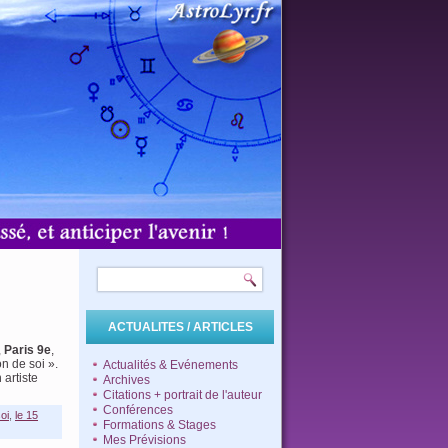
ACTUALITES / ARTICLES
,
Paris 9e
,
 de soi ».
Actualités & Evénements
artiste
Archives
Citations + portrait de l'auteur
Conférences
oi
,
le 15
Formations & Stages
Mes Prévisions