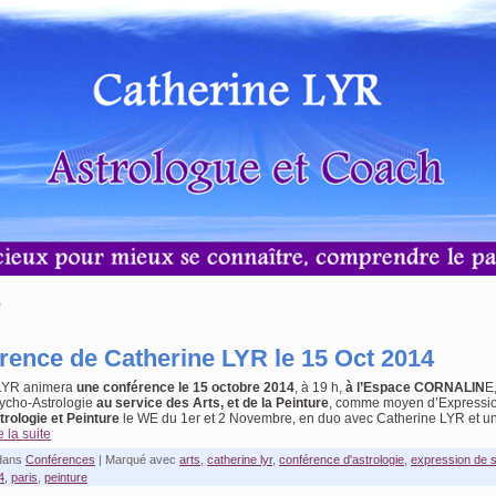
e
rence de Catherine LYR le 15 Oct 2014
 LYR animera
une conférence le 15 octobre 2014
, à 19 h,
à l’Espace CORNALIN
E
sycho-Astrologie
au service des Arts, et de la Peinture
, comme moyen d’Expression
trologie et
Peinture
le WE du 1er et 2 Novembre, en duo avec Catherine LYR et un 
e la suite
dans
Conférences
|
Marqué avec
arts
,
catherine lyr
,
conférence d'astrologie
,
expression de s
4
,
paris
,
peinture