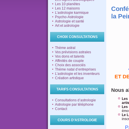
Les 10 planètes
Confér
Les 12 maisons
L’astrologie karmique
la Pei
Psycho-Astrologie
Astrologie et santé
Art et astrologie
CHOIX CONSULTATIONS
Thème astral
Vos prévisions astrales
Vos dons et talents
Affinités de couple
Choix des associés
Thème natal d’entreprises
L’astrologie et les inventeurs
ET D
Création artistique
TARIFS CONSULTATIONS
Nous a
Les 
Consultations d’astrologie
arti
Astrologie par téléphone
Les 
Contact
émot
Le L
insc
COURS D’ASTROLOGIE
P