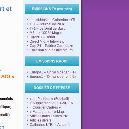
t et
EMISSIONS TV (extraits)
Les vidéos de Catherine LYR
TF1 – Journal de 20 h
TF1 – Le Droit de Savoir
M6 – « 100 % Mag »
Direct 8 – Débat
Direct Midi – Interview
Cap 24 – Patrice Carmouze
Emission sur les inventeurs
EMISSIONS RADIO
,
Europe1 – On va s’gêner ! (1)
 SOI »
Europe1 – On va s’gêner ! (2)
DOSSIER DE PRESSE
tentiels
« Le Parisien » (Football)
« Supplément du FIGARO »
étique,
« Courrier Cadres »
« Management » Mag.
nnalité
Articles dans Guides Pro.
Articles divers
Catherine LYR, « Auteur »
on