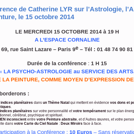
ence de Catherine LYR sur l’Astrologie, l’Ar
nture, le 15 octobre 2014
.
LE MERCREDI 15 OCTOBRE 2014 à 19 H
A L’ESPACE CORNALINE
e
69, rue Saint Lazare – Paris 9
– Tél : 01 48 74 90 81
Durée
de la conférence
:
1 H 15
«
LA PSYCHO-ASTROLOGIE au SERVICE DES ARTS
E LA PEINTURE, COMME MOYEN D’EXPRESSION
DE
borderons :
indices planétaires
dans
un Thème Natal
qui mettent en évidence
vos dons et po
stiques
.
indices planétaires
sur votre personnalité et
votre tempérament
sur le plan énerg
ionnel, cérébral, psychique et spirituel.
IEN inconscient
entre
votre Peinture abstraite
, et d’Autres œuvres, et votre perso
rite dans
votre Carte du Ciel Natale
:
Deux Miroirs
face à face.
articipation à la Conférence :
10 Euros
– Sans réservati