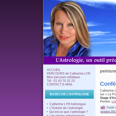
ACCUEIL
peintur
PARCOURS de Catherine LYR
Mon parcours artistique
Tél : 01 43 70 32 23
Confé
CONTACT E-MAIL
Catherine
BASES DE L’ASTROLOGIE
sur « La P
Stage d’As
Peintre.
Lir
Catherine LYR Astrologue
Publié 
L’histoire de l’astrologie
Qu’est-ce que l’astrologie ?
octobre 201
Les signes astrologiques