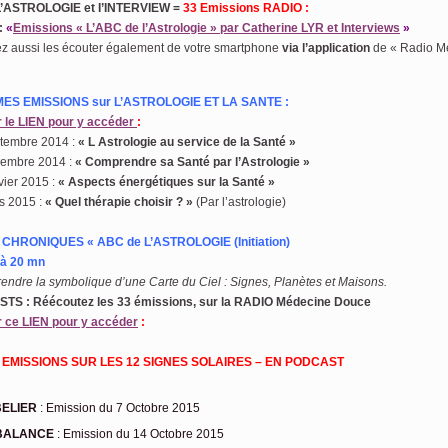
L’ASTROLOGIE et I’INTERVIEW =
33 Emissions RADIO :
:
«
Emissions « L’ABC de l’Astrologie » par Catherine LYR et Interviews
»
z aussi les écouter également de votre smartphone
via l’application
de « Radio M
MES EMISSIONS sur L’ASTROLOGIE ET LA SANTE :
r le LIEN pour y accéder
:
ptembre 2014 :
« L Astrologie au service de la Santé »
vembre 2014 :
« Comprendre sa Santé par l’Astrologie »
vier 2015 :
« Aspects énergétiques sur la Santé »
s 2015 :
« Quel thérapie choisir ? »
(Par l’astrologie)
 CHRONIQUES « ABC de L’ASTROLOGIE (Initiation)
à 20 mn
ndre la symbolique d’une Carte du Ciel : Signes, Planètes et Maisons.
TS : Réécoutez les 33 émissions, sur la RADIO Médecine Douce
r ce LIEN pour y accéder
:
 EMISSIONS SUR LES 12 SIGNES SOLAIRES – EN PODCAST
BELIER
: Emission du 7 Octobre 2015
BALANCE
: Emission du 14 Octobre 2015