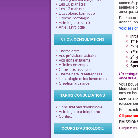
alimentés 
Les 10 planètes
meilleure c
Les 12 maisons
ainsi que s
L’astrologie karmique
Pour ceux q
Psycho-Astrologie
donner l’ap
Astrologie et santé
Art et astrologie
Voici les d
Init
CHOIX CONSULTATIONS
er
1
N
e
2
Ni
Thème astral
er
1
N
Vos prévisions astrales
e
2
Ni
Vos dons et talents
Spéc
Affinités de couple
Spéc
Choix des associés
L’astrologi
Thème natal d’entreprises
ancestrale,
L’astrologie et les inventeurs
Création artistique
Vous pouve
Médecine 
mes émissio
TARIFS CONSULTATIONS
Mon ABC de
passion sur
Consultations d’astrologie
Pour écout
Astrologie par téléphone
Cliquez su
Contact
EMISSIONS
Cliquez Ici
COURS D’ASTROLOGIE
…