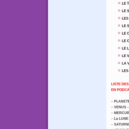
LE 
LE 
LES
LE 
LE 
LE 
LE L
LE 
LA 
LES
…
LISTE DES
EN PODCA
…
–
PLANET
–
VENUS
–
MERCU
–
La LUNE
–
SATURN