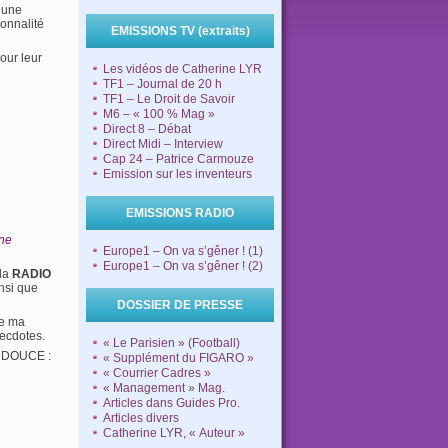
 une
sonnalité
EMISSIONS TV (extraits)
pour leur
Les vidéos de Catherine LYR
TF1 – Journal de 20 h
TF1 – Le Droit de Savoir
M6 – « 100 % Mag »
Direct 8 – Débat
Direct Midi – Interview
Cap 24 – Patrice Carmouze
Emission sur les inventeurs
EMISSIONS RADIO
ine
Europe1 – On va s’gêner ! (1)
Europe1 – On va s’gêner ! (2)
 la
RADIO
nsi que
DOSSIER DE PRESSE
re ma
necdotes.
« Le Parisien » (Football)
E DOUCE :
« Supplément du FIGARO »
« Courrier Cadres »
« Management » Mag.
Articles dans Guides Pro.
Articles divers
Catherine LYR, « Auteur »