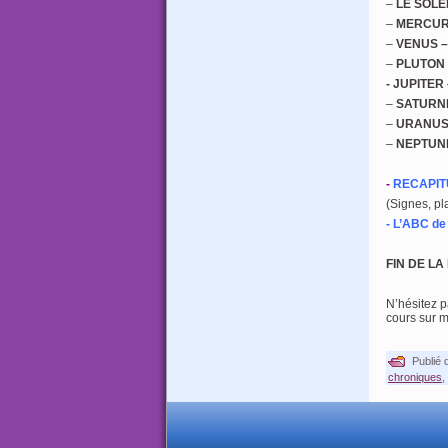
–
LE SOLE
–
MERCU
–
VENUS –
–
PLUTON
- JUPITER
–
SATURN
–
URANU
–
NEPTU
…
-
RECAPITUL
(Signes, pl
- L’ABC d
…
FIN DE LA
…
N’hésitez 
cours sur 
…
Publié 
chroniques
,