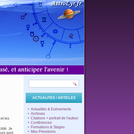
ACTUALITES / ARTICLES
Actualités & Evénements
Archives
Citations + portrait de l'auteur
et les
Conférences
Formations & Stages
lité. Je
Mes Prévisions
urs sont