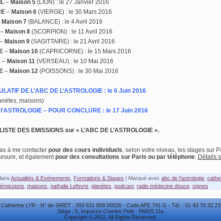
IL
–
Maison 5
(LION) : le 27 Janvier 2016
RE
–
Maison 6
(VIERGE) : le 30 Mars 2016
 Maison 7
(BALANCE) : le 4 Avril 2016
–
Maison 8
(SCORPION) : le 11 Avril 2016
–
Maison 9
(SAGITTAIRE) : le 21 Avril 2016
E
–
Maison 10
(CAPRICORNE) : le 15 Mars 2016
S
–
Maison 11
(VERSEAU) : le 10 Mai 2016
NE
–
Maison 12
(POISSONS) : le 30 Mai 2016
ATIF DE L’ABC DE L’ASTROLOGIE : le 6 Juin 2016
anètes, maisons)
e l’ASTROLOGIE – POUR CONCLURE : le 17 Juin 2016
 LISTE DES EMISSIONS sur « L’ABC DE L’ASTROLOGIE ».
pas à me contacter
pour des cours individuels
, selon votre niveau, les stages sur P
mesure, et également
pour des consultations
sur Paris ou par téléphone
.
Détails s
dans
Actualités & Evénements
,
Formations & Stages
|
Marqué avec
abc de l'astrologie
,
cather
émissions
,
maisons
,
nathalie Lefevre
,
planètes
,
podcast
,
radio médecine douce
,
signes
Catherine LYR - N° de SIRET : 393 631 809 00026 - Code APE 741 G - Tél. : 01 43 70 32 23
Siège : 5, Impasse Charles Petit - PARIS 11e
Copyright © 2011. All Rights Reserved.