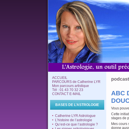
ACCUEIL
podcast
PARCOURS de Catherine LYR
Mon parcours artistique
Tél : 01 43 70 32 23
ABC 
CONTACT E-MAIL
DOU
BASES DE L’ASTROLOGIE
Vous pouve
Cette initi
Catherine LYR Astrologue
stages de 
L’histoire de l’astrologie
Mes cours s
Qu’est-ce que l’astrologie ?
donne auss
Les signes astrologiques