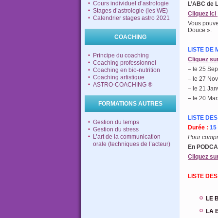
Cours individuel d’astrologie
L’ABC de 
Stages d’astrologie (les WE)
Cliquez Ici
Calendrier stages astro 2021
Vous pouve
Douce ».
COACHING
…
LISTE DE 
Principe du coaching
Cliquez su
Coaching professionnel
– le 25 Se
Coaching en bio-nutrition
Coaching artistique
– le 27 No
ASTRO-COACHING ®
– le 21 Jan
– le 20 Mar
FORMATIONS AUTRES
LISTE DES
Gestion du temps
Durée :
15 
Gestion du stress
L’art de la communication
Pour compre
orale (techniques de l’acteur)
En PODCAS
Cliquez su
…
LISTE DES
LE 
LA 