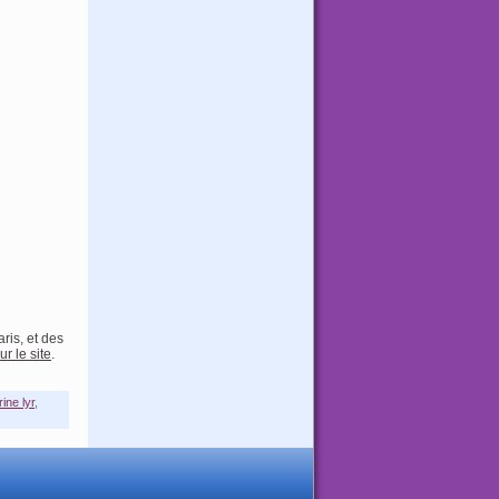
aris, et des
ur le site
.
ine lyr
,