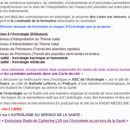
par de nombreux exemples, de célébrités, d’évènements et d’anecdotes permettant
ompréhension sur le plan de l’interprétation de l’impact des planètes sur notre per
ur les évènements.
ui ont déjà des connaissances en astrologie, je propose
des cours sur mesure
, 
port et
la continuité de la formation
nécessaire ou souhaitée.
ifférents niveaux de formation et stages d’Astrologie que je propose :
iation à l’Astrologie (Débutant)
iveau d’Interprétation du Thème natal
veau d’Interprétation du Thème natal
iveau de Prévisions (Transit des planètes rapides)
veau de Prévisions (Transit des planètes semi-lentes et lentes)
ialité : Astrologie karmique et humaniste
ialité : Astrologie médicale
e vous intéresse, et vous voulez déjà comprendre les bases de cette science huma
 et
les symboles présents dans une Carte du ciel
=
z découvrir ou redécouvrir mes chroniques
« ABC de l’Astrologie
», sur le site de
Douce
, au côté de
Nathalie Lefèvre,
en
Podcast
, d’une manière chronologique, ai
ns traitant de l’Astrologie au service de la Santé.
 l’Astrologie
sur la Radio est une manière originale et vivante de vous transmett
 les bases de ce merveilleux outil qui est l’astrologie, avec des exemples et des a
er mes interviews et mes émissions En podcast sur le site de la RADIO MEDECIN
r ces 2 LIENS :
 sur L’ASTROLOGIE AU SERVICE DE LA SANTE :
:
«
Emissions Radio de Catherine LYR sur l’Astrologie au service de la Santé
»