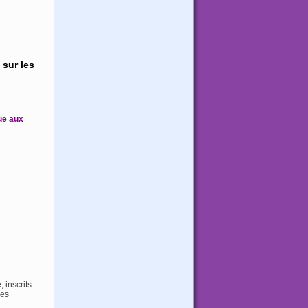
 sur les
ue aux
===
 inscrits
des