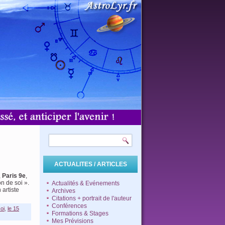
ACTUALITES / ARTICLES
,
Paris 9e
,
 de soi ».
Actualités & Evénements
artiste
Archives
Citations + portrait de l'auteur
Conférences
oi
,
le 15
Formations & Stages
Mes Prévisions