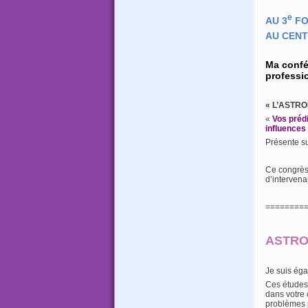
e
AU 3
FO
AU CENT
Ma confé
professio
« L’ASTRO
«
Vos prédi
influences 
Présente su
Ce congrè
d’intervena
========
ASTRO
Je suis éga
Ces études 
dans votre 
problèmes p