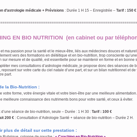
on d’astrologie médicale + Prévisions
: Durée 1 H 15 – Enregistrée –
Tarif : 150 €
================================================================
NG EN BIO NUTRITION (en cabinet ou par téléphon
 et ma passion pour la santé et le mieux-être, liés aux médecines douces et naturel
lement vers des formations en diététique et en bio-nutrition, trop consciente qu’une
n sur mesure et de qualité, est essentielle pour se maintenir en forme et en bonne 
pléter mes consultations d’astrologie médicale, je propose donc des séances de bi
 reposant sur votre carte du ciel natale d’une part, et sur un bilan nutritionnel et d
re part.
de la Bio-Nutrition :
e votre forme, votre énergie vitale et votre bien-être par une meilleure alimentation.
e meilleure connaissance des nutriments bons pour votre santé, et ceux à éviter.
ne séance de bio-nutrition, seule – Durée : 1 H 30 :
Tarif : 100 €
ait 200 €
: Consultation d’Astrologie Santé + séance de bio-nutrition – Durée 2 H.
r plus de détail sur cette prestation :
la Rubrique, colonne de gauche :
« Coaching en Bio-Nutrition »