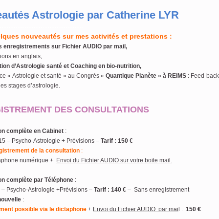
autés Astrologie par Catherine LYR
………………………………..
elques nouveautés sur mes activités et prestations :
s enregistrements sur Fichier AUDIO par mail,
ions en anglais,
ion d’Astrologie santé et Coaching en bio-nutrition,
ce « Astrologie et santé » au Congrès «
Quantique Planète » à REIMS
: Feed-back
es stages d’astrologie.
ISTREMENT DES CONSULTATIONS
on complète en Cabinet
:
15 – Psycho-Astrologie + Prévisions –
Tarif : 150 €
gistrement de la consultation
:
taphone numérique +
Envoi du Fichier AUDIO sur votre boite mail.
on complète par Téléphone
:
H – Psycho-Astrologie +Prévisions –
Tarif : 140 €
– Sans enregistrement
nouvelle
:
ment possible via le dictaphone
+
Envoi du Fichier AUDIO par mai
l :
150 €