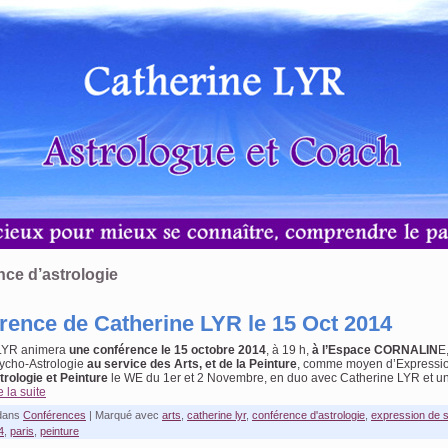
nce d’astrologie
rence de Catherine LYR le 15 Oct 2014
 LYR animera
une conférence le 15 octobre 2014
, à 19 h,
à l’Espace CORNALIN
E
sycho-Astrologie
au service des Arts, et de la Peinture
, comme moyen d’Expression
trologie et
Peinture
le WE du 1er et 2 Novembre, en duo avec Catherine LYR et un 
e la suite
dans
Conférences
|
Marqué avec
arts
,
catherine lyr
,
conférence d'astrologie
,
expression de s
4
,
paris
,
peinture