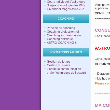
Cours individuel d’astrologie
Vous pouve
Stages d’astrologie (les WE)
application
Calendrier stages astro 2021
CONSULTAT
========
COACHING
Principe du coaching
CONSU
Coaching professionnel
Coaching en bio-nutrition
Consultatio
Coaching artistique
ASTRO-COACHING ®
ASTRO
FORMATIONS AUTRES
Consultatio
Gestion du temps
To study yo
Gestion du stress
L’art de la communication
orale (techniques de l’acteur)
– Duration 
– Method of
Please con
========
MA CO