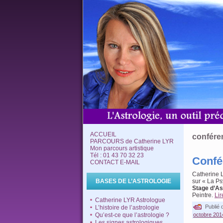
ACCUEIL
confére
PARCOURS de Catherine LYR
Mon parcours artistique
Tél : 01 43 70 32 23
Confé
CONTACT E-MAIL
Catherine
BASES DE L’ASTROLOGIE
sur « La P
Stage d’As
Peintre.
Lir
Catherine LYR Astrologue
Publié 
L’histoire de l’astrologie
Qu’est-ce que l’astrologie ?
octobre 201
Les signes astrologiques