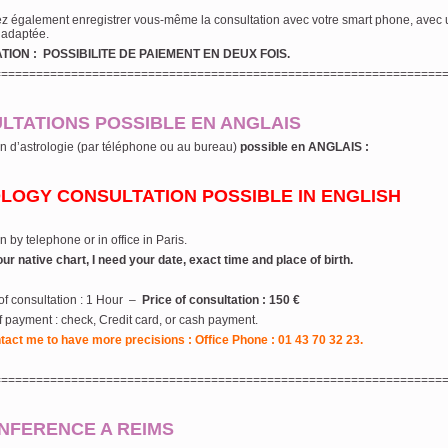
z également enregistrer vous-même la consultation avec votre smart phone, avec
 adaptée.
ION : POSSIBILITE DE PAIEMENT EN DEUX FOIS.
================================================================
LTATIONS POSSIBLE EN ANGLAIS
n d’astrologie (par téléphone ou au bureau)
possible en ANGLAIS :
LOGY CONSULTATION POSSIBLE IN ENGLISH
n by telephone or in office in Paris.
ur native chart, I need your date, exact time and place of birth.
of consultation : 1 Hour –
Price of consultation : 150 €
 payment : check, Credit card, or cash payment.
tact me to have more precisions : Office Phone : 01 43 70 32 23.
================================================================
NFERENCE A REIMS