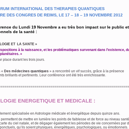
RUM INTERNATIONAL DES THERAPIES QUANTIQUES
RE DES CONGRES DE REIMS, LE 17 – 18 – 19 NOVEMBRE 2012
rence du Lundi 19 Novembre a eu très bon impact sur le public et
nnels de la santé :
LOGIE ET LA SANTE »
spositions à la naissance, et les problématiques survenant dans l’existence, d
planétaires. »
r place durant les trois jours.
s «
Des médecines quantiques
» a rencontré un vif succès, grâce à la présence
nts brillants et pertinents. Leur conférence ont été très enrichissante.
================================================================
LOGIE ENERGETIQUE ET MEDICALE :
lement spécialisée en Astrologie médicale et énergétique depuis quinze ans.
permettent de mettre en lumière les points de faiblesse et de force au niveau santé,
carte du ciel natale, et de dégager également les périodes de vie concernées par 
onctuels, qu’ils soient physiques, énergétiques, psychologiques, ou émotionnels.