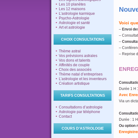
Les 10 planètes
Nouve
Les 12 maisons
L’astrologie karmique
…………
Psycho-Astrologie
Voici qu
Astrologie et santé
Art et astrologie
–
Envoi de
– Consultat
CHOIX CONSULTATIONS
–
Consultat
– Conféren
Thème astral
– Reprise d
Vos prévisions astrales
Vos dons et talents
Affinités de couple
ENREG
Choix des associés
Thème natal d’entreprises
L’astrologie et les inventeurs
Consultati
Création artistique
Durée 1 H 
Avec
Enre
TARIFS CONSULTATIONS
Via un dic
Consultations d’astrologie
Astrologie par téléphone
Consultati
Contact
Durée : 1 
Ou option 
COURS D’ASTROLOGIE
Enregistre