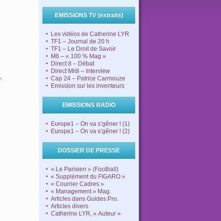
EMISSIONS TV (extraits)
Les vidéos de Catherine LYR
TF1 – Journal de 20 h
TF1 – Le Droit de Savoir
M6 – « 100 % Mag »
Direct 8 – Débat
Direct Midi – Interview
,
Cap 24 – Patrice Carmouze
Emission sur les inventeurs
EMISSIONS RADIO
Europe1 – On va s’gêner ! (1)
Europe1 – On va s’gêner ! (2)
DOSSIER DE PRESSE
« Le Parisien » (Football)
« Supplément du FIGARO »
« Courrier Cadres »
« Management » Mag.
Articles dans Guides Pro.
Articles divers
Catherine LYR, « Auteur »