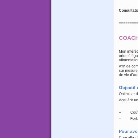
Consultati
========
COACHI
Mon intérêt
orienté éga
alimentatio
Afin de com
sur mesure,
de vie d’aut
Objectif 
Optimiser d
Acquérir un
– Coût d’u
–
Forf
Pour avoi
Consultez 