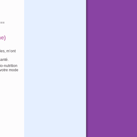
===
e)
les, m’ont
santé.
o-nutrition
e votre mode