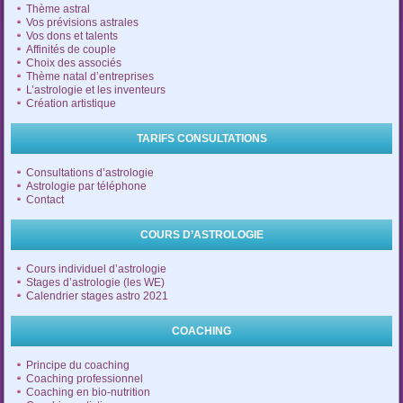
Thème astral
Vos prévisions astrales
Vos dons et talents
Affinités de couple
Choix des associés
Thème natal d’entreprises
L’astrologie et les inventeurs
Création artistique
TARIFS CONSULTATIONS
Consultations d’astrologie
Astrologie par téléphone
Contact
COURS D’ASTROLOGIE
Cours individuel d’astrologie
Stages d’astrologie (les WE)
Calendrier stages astro 2021
COACHING
Principe du coaching
Coaching professionnel
Coaching en bio-nutrition