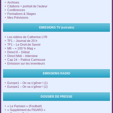
Archives
Citations + portrait de l'auteur
Conférences
Formations & Stages
Mes Prévisions
EMISSIONS TV (extraits)
Les vidéos de Catherine LYR
TF1 – Journal de 20 h
TF1 – Le Droit de Savoir
M6 – « 100 % Mag »
Direct 8 – Débat
Direct Midi – Interview
Cap 24 – Patrice Carmouze
Emission sur les inventeurs
EMISSIONS RADIO
Europe1 – On va s’gêner ! (1)
Europe1 – On va s’gêner ! (2)
DOSSIER DE PRESSE
« Le Parisien » (Football)
« Supplément du FIGARO »