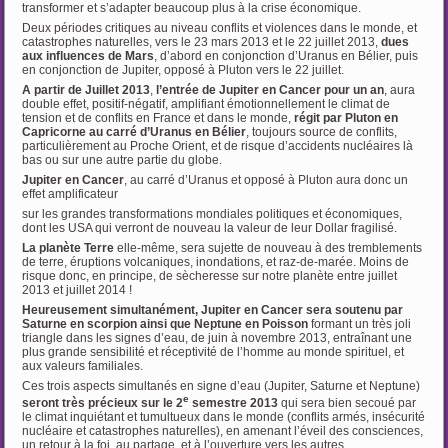
transformer et s’adapter beaucoup plus à la crise économique.
Deux périodes critiques au niveau conflits et violences dans le monde, et
catastrophes naturelles, vers le 23 mars 2013 et le 22 juillet 2013,
dues
aux influences de Mars
, d’abord en conjonction d’Uranus en Bélier, puis
en conjonction de Jupiter, opposé à Pluton vers le 22 juillet.
A partir de Juillet 2013
,
l’entrée de Jupiter en Cancer
pour un an
, aura
double effet, positif-négatif, amplifiant émotionnellement le climat de
tension et de conflits en France et dans le monde,
régit par Pluton en
Capricorne au carré d’Uranus en Bélier
, toujours source de conflits,
particulièrement au Proche Orient, et de risque d’accidents nucléaires là
bas ou sur une autre partie du globe.
Jupiter en Cancer
, au carré d’Uranus et opposé à Pluton aura donc un
effet amplificateur
sur les grandes transformations mondiales politiques et économiques,
dont les USA qui verront de nouveau la valeur de leur Dollar fragilisé.
La planète Terre
elle-même, sera sujette de nouveau à des tremblements
de terre, éruptions volcaniques, inondations, et raz-de-marée. Moins de
risque donc, en principe, de sècheresse sur notre planète entre juillet
2013 et juillet 2014 !
Heureusement simultanément, Jupiter en Cancer sera soutenu par
Saturne en scorpion ainsi que Neptune en Poisson
formant un très joli
triangle dans les signes d’eau, de juin à novembre 2013, entraînant une
plus grande sensibilité et réceptivité de l’homme au monde spirituel, et
aux valeurs familiales.
Ces trois aspects simultanés en signe d’eau (Jupiter, Saturne et Neptune)
e
seront très précieux sur le 2
semestre 2013
qui sera bien secoué par
le climat inquiétant et tumultueux dans le monde (conflits armés, insécurité
nucléaire et catastrophes naturelles), en amenant l’éveil des consciences,
un retour à la foi, au partage, et à l’ouverture vers les autres.