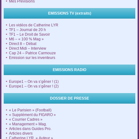
Mes Prévisions
EMISSIONS TV (extraits)
Les vidéos de Catherine LYR
TF1 – Journal de 20 h
TF1 – Le Droit de Savoir
M6 – « 100 % Mag »
Direct 8 – Débat
Direct Midi – Interview
Cap 24 – Patrice Carmouze
Emission sur les inventeurs
EMISSIONS RADIO
Europe1 – On va s’gêner ! (1)
Europe1 – On va s’gêner ! (2)
DOSSIER DE PRESSE
« Le Parisien » (Football)
« Supplément du FIGARO »
« Courrier Cadres »
« Management » Mag.
Articles dans Guides Pro.
Articles divers
Catherine LYR, « Auteur »