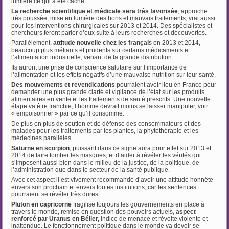
lumière ce qui a été caché.
La recherche scientifique et médicale sera très favorisée
, approche
très poussée, mise en lumière des bons et mauvais traitements, vrai aussi
pour les interventions chirurgicales sur 2013 et 2014. Des spécialistes et
chercheurs feront parler d’eux suite à leurs recherches et découvertes.
Parallèlement,
attitude nouvelle chez les françai
s en 2013 et 2014,
beaucoup plus méfiants et prudents sur certains médicaments et
l’alimentation industrielle, venant de la grande distribution.
Ils auront une prise de conscience salutaire sur l’importance de
l’alimentation et les effets négatifs d’une mauvaise nutrition sur leur santé.
Des mouvements et revendications
pourraient avoir lieu en France pour
demander une plus grande clarté et vigilance de l’état sur les produits
alimentaires en vente et les traitements de santé prescrits. Une nouvelle
étape va être franchie, l’homme devrait moins se laisser manipuler, voir
« empoisonner » par ce qu’il consomme.
De plus en plus de soutien et de défense des consommateurs et des
malades pour les traitements par les plantes, la phytothérapie et les
médecines parallèles.
Saturne en sco
r
pion
, puissant dans ce signe aura pour effet sur 2013 et
2014 de faire tomber les masques, et d’aider à révéler les vérités qui
s’imposent aussi bien dans le milieu de la justice, de la politique, de
l’administration que dans le secteur de la santé publique.
Avec cet aspect il est vivement recommandé d’avoir une attitude honnête
envers son prochain et envers toutes institutions, car les sentences
pourraient se révéler très dures.
Pluton en capricorne
fragilise toujours les gouvernements en place à
travers le monde, remise en question des pouvoirs actuels,
aspect
renforcé par Uranus en Bélier,
indice de menace et révolte violente et
inattendue. Le fonctionnement politique dans le monde va devoir se