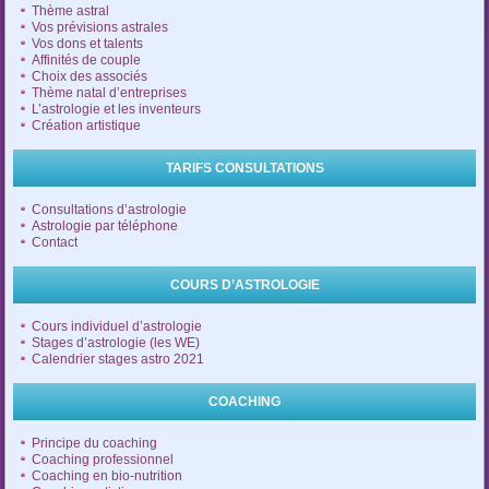
Thème astral
Vos prévisions astrales
Vos dons et talents
Affinités de couple
Choix des associés
Thème natal d’entreprises
L’astrologie et les inventeurs
Création artistique
TARIFS CONSULTATIONS
Consultations d’astrologie
Astrologie par téléphone
Contact
COURS D’ASTROLOGIE
Cours individuel d’astrologie
Stages d’astrologie (les WE)
Calendrier stages astro 2021
COACHING
Principe du coaching
Coaching professionnel
Coaching en bio-nutrition