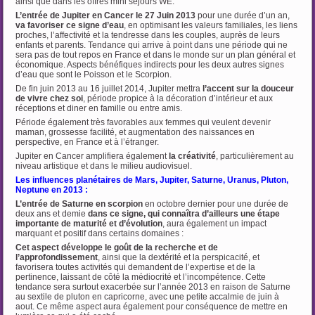
ainsi que dans les offres mini séjours WE.
L’entrée de Jupiter en Cancer le 27 Juin 2013
pour une durée d’un an,
va favoriser ce signe d’eau
, en optimisant les valeurs familiales, les liens
proches, l’affectivité et la tendresse dans les couples, auprès de leurs
enfants et parents. Tendance qui arrive à point dans une période qui ne
sera pas de tout repos en France et dans le monde sur un plan général et
économique. Aspects bénéfiques indirects pour les deux autres signes
d’eau que sont le Poisson et le Scorpion.
De fin juin 2013 au 16 juillet 2014, Jupiter mettra
l’accent sur la douceur
de vivre chez soi
, période propice à la décoration d’intérieur et aux
réceptions et diner en famille ou entre amis.
Période également très favorables aux femmes qui veulent devenir
maman, grossesse facilité, et augmentation des naissances en
perspective, en France et à l’étranger.
Jupiter en Cancer amplifiera également
la créativité
, particulièrement au
niveau artistique et dans le milieu audiovisuel.
Les influences planétaires de Mars, Jupiter, Saturne, Uranus, Pluton,
Neptune en 2013 :
L’entrée de Saturne en scorpion
en octobre dernier pour une durée de
deux ans et demie
dans
ce signe, qui connaîtra d’ailleurs une étape
importante de maturité et d’évolution
, aura également un impact
marquant et positif dans certains domaines :
Cet aspect développe le goût de la recherche et de
l’approfondissement
, ainsi que la dextérité et la perspicacité, et
favorisera toutes activités qui demandent de l’expertise et de la
pertinence, laissant de côté la médiocrité et l’incompétence. Cette
tendance sera surtout exacerbée sur l’année 2013 en raison de Saturne
au sextile de pluton en capricorne, avec une petite accalmie de juin à
aout. Ce même aspect aura également pour conséquence de mettre en