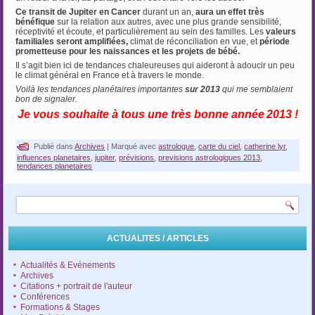
Ce transit de Jupiter en Cancer
durant un an,
aura un effet très
bénéfique
sur la relation aux autres, avec une plus grande sensibilité,
réceptivité et écoute, et particulièrement au sein des familles. Les
valeurs
familiales seront amplifiées,
climat de réconciliation en vue, et
période
prometteuse pour les naissances et les projets de bébé.
Il s’agit bien ici de tendances chaleureuses qui aideront à adoucir un peu
le climat général en France et à travers le monde.
Voilà les tendances planétaires importantes
sur 2013
qui me semblaient
bon de signaler.
Je vous souhaite à tous une très bonne année
2013 !
Publié dans
Archives
|
Marqué avec
astrologue
,
carte du ciel
,
catherine lyr
,
influences planetaires
,
jupiter
,
prévisions
,
previsions astrologiques 2013
,
tendances planetaires
ACTUALITES / ARTICLES
Actualités & Evénements
Archives
Citations + portrait de l'auteur
Conférences
Formations & Stages