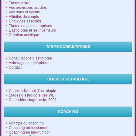
Thème astral
Vos prévisions astrales
Vos dons et talents
Affinités de couple
Choix des associés
Thème natal d’entreprises
L’astrologie et les inventeurs
Création artistique
TARIFS CONSULTATIONS
Consultations d’astrologie
Astrologie par téléphone
Contact
COURS D’ASTROLOGIE
Cours individuel d’astrologie
Stages d’astrologie (les WE)
Calendrier stages astro 2021
COACHING
Principe du coaching
Coaching professionnel
Coaching en bio-nutrition