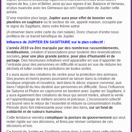
signes de feu, Lion et Bélier, ainsi qu’aux signes d’air, Balance et Verseau,
et plus nuancée avec les Gémeaux qui ont l’opposition de Jupiter cette
année.
D’une manière plus large,
Jupiter aura pour effet de booster vos
planètes en sagittaire
ou le secteur de vie, appelé maison, occupée par
le signe du Sagittaire, dans votre thème astral
(A observer dans votre carte du ciel natale). Donc chacun d’entre nous
profitera de ce transit bénéfique de Jupiter.
Influence de JUPITER EN SAGITTAIRE sur le plan collectif :
L’année 2019 va être marquée par des nombreux rassemblements,
mobilisations
, création d’associations pour soutenir des revendications
sociales
, pour une plus grande justice
,
pour plus d’humanité et de
partage
. Des heureuses initiatives vont apparaître en vue d’apporter de
l’entraide pour des personnes en difficulté et aussi en vue de réduire les
déchets et lutter contre les pollutions de toutes sortes.
Il y aura aussi des créations de centre pour la protection des animaux.
Des jeunes et moins jeunes pourraient se lancer dans la création de
boutique originale et novatrice, tant dans le décor, espace convivial, que
dans l’objectif du lieu destiné aux personnes en difficulté. Sous l’influence
de Saturne et Pluton en capricorne en tandem avec Jupiter en Sagittaire, il
y aura également des créations de lieux qui seront mixtes, alliant la vente
et l’apprentissage de métiers anciens et précieux. L’inconscient collectif
est tourné vers le retour de l’essentiel et réduire la consommation inutile.
Période donc fort intéressante pour créer des liens
, sur un fond de
solidarité et de valeurs
humaines
.
Cette tendance viendra
compliquer la posture du gouvernement
qui veut
rester rigide sur ces décisions, et finira par réviser certaines de ces
décisions et lois.
Ce transit de Jupiter en Sagittaire arrive donc à point, dans cette période