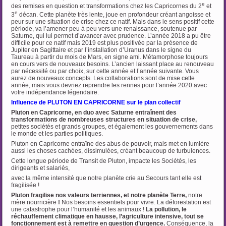
e
des remises en question et transformations chez les Capricornes du 2
et
e
3
décan. Cette planète très lente, joue en profondeur créant angoisse et
peur sur une situation de crise chez ce natif. Mais dans le sens positif cette
période, va l’amener peu à peu vers une renaissance, soutenue par
Saturne, qui lui permet d’avancer avec prudence. L’année 2018 a pu être
difficile pour ce natif mais 2019 est plus positivée par la présence de
Jupiter en Sagittaire et par l’installation d’Uranus dans le signe du
Taureau à partir du mois de Mars, en signe ami. Métamorphose toujours
en cours vers de nouveaux besoins. L’ancien laissant place au renouveau
par nécessité ou par choix, sur cette année et l’année suivante. Vous
aurez de nouveaux concepts. Les collaborations sont de mise cette
année, mais vous devriez reprendre les rennes pour l’année 2020 avec
votre indépendance légendaire.
Influence de PLUTON EN CAPRICORNE sur le plan collectif
Pluton en Capricorne, en duo avec Saturne entraînent des
transformations de nombreuses structures en situation de crise,
petites sociétés et grands groupes, et également les gouvernements dans
le monde et les parties politiques.
Pluton en Capricorne entraîne des abus de pouvoir, mais met en lumière
aussi les choses cachées, dissimulées, créant beaucoup de turbulences.
Cette longue période de Transit de Pluton, impacte les Sociétés, les
dirigeants et salariés,
avec la même intensité que notre planète crie au Secours tant elle est
fragilisée !
Pluton fragilise nos valeurs terriennes, et notre planète Terre,
notre
mère nourricière
!
Nos besoins essentiels pour vivre. La déforestation est
une catastrophe pour l’humanité et les animaux !
La pollution, le
réchauffement climatique en hausse, l’agriculture intensive, tout se
fonctionnement est à remettre en question d’urgence.
Conséquence, la