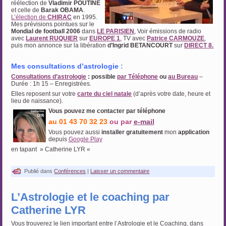
réélection de
Vladimir POUTINE
et celle de
Barak OBAMA
.
L’élection de
CHIRAC
en 1995.
Mes prévisions pointues sur le
Mondial de football 2006
dans
LE PARISIEN
, Voir émissions de radio
avec
Laurent RUQUIER
sur
EUROPE 1
, TV avec
Patrice CARMOUZE
,
puis mon annonce sur la libération
d’Ingrid BETANCOURT
sur
DIRECT 8.
Mes consultations d’astrologie
:
Consultations d’astrologie
: possible
par Téléphone
ou
au Bureau
–
Durée : 1h 15 – Enregistrées.
Elles reposent sur votre
carte du ciel natale
(d’après votre date, heure et
lieu de naissance).
Vous pouvez me contacter par téléphone
au 01 43 70 32 23
ou par
e-mail
Vous pouvez aussi
installer gratuitement
mon
application
depuis
Google Play
en tapant » Catherine LYR «
….
Publié dans
Conférences
|
Laisser un commentaire
L’Astrologie et le coaching par
Catherine LYR
Vous trouverez le lien important entre l’Astrologie et le Coaching, dans