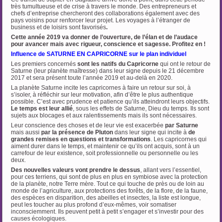
très tumultueuse et de crise à travers le monde. Des entrepreneurs et
chefs d’entreprise chercheront des collaborations également avec des
pays voisins pour renforcer leur projet. Les voyages à l’étranger de
business et de loisirs sont favorisés
.
Cette année 2019 va donner de l’ouverture, de l’élan et de l’audace
pour avancer mais avec rigueur, conscience et sagesse. Profitez en !
Influence de SATURNE EN CAPRICORNE sur le plan individuel
Les premiers concernés
sont les natifs du Capricorne
qui ont le retour de
Saturne (leur planète maîtresse) dans leur signe depuis le 21 décembre
2017 et sera présent toute l’année 2019 et au-delà en 2020.
La planète Saturne incite les capricornes à faire un retour sur soi, à
s’isoler, à réfléchir sur leur motivation, afin d’être le plus authentique
possible. C’est avec prudence et patience qu’ils atteindront leurs objectifs.
Le temps est leur allié
, sous les effets de Saturne, Dieu du temps. Ils sont
sujets aux blocages et aux ralentissements mais ils sont nécessaires.
Leur conscience des choses et de leur vie est exacerbée
par Saturne
mais aussi
par la
présence de Pluton
dans leur signe qui incite à
de
grandes remises en questions et transformations
. Les capricornes qui
aiment durer dans le temps, et maintenir ce qu’ils ont acquis, sont à un
carrefour de leur existence, soit professionnelle ou personnelle ou les
deux.
Des nouvelles valeurs vont prendre le dessus
, allant vers l’essentiel,
pour ces terriens, qui sont de plus en plus en symbiose avec la protection
de la planète, notre Terre mère. Tout ce qui touche de près ou de loin au
monde de l’agriculture, aux protections des forêts, de la flore, de la faune,
des espèces en disparition, des abeilles et insectes, la liste est longue,
peut les toucher au plus profond d’eux-mêmes, voir somatiser
inconsciemment. Ils peuvent petit à petit s’engager et s’investir pour des
causes écologiques.