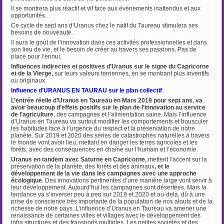
Il se montrera plus réactif et vif face aux évènements inattendus et aux
opportunités.
Ce cycle de sept ans d’Uranus chez le natif du Taureau stimulera ses
besoins de nouveauté.
Il aura le goût de l’innovation dans ces activités professionnelles et dans
son lieu de vie, et le besoin de créer au travers ses passions. Pas de
place pour l’ennui.
Influences indirectes et positives d’Uranus
sur le signe du Capricorne
et de la Vierge,
sur leurs valeurs terriennes, en se montrant plus inventifs
ou originaux.
Influence d’URANUS EN TAURAU sur le plan collectif
L’entrée réelle d’Uranus en Taureau en Mars 2019 pour sept ans, va
avoir beaucoup d’effets positifs sur le plan de l’innovation au service
de l’agriculture
, des campagnes et
l’alimentation saine. Mais l’influence
d’Uranus en Taureau va surtout modifier les comportements et bousculer
les habitudes face à l’urgence du respect et la préservation de notre
planète. Sur 2019 et 2020 des séries de catastrophes naturelles à travers
le monde vont avoir lieu, mettant en danger les terres agricoles et les
forêts, avec des conséquences en chaîne sur l’humain et l’économie.
Uranus en tandem avec Saturne en Capricorne,
mettent l’accent sur la
préservation de la planète, des forêts et des animaux
, et le
développement de la vie dans les campagnes avec une
approche
écologique
. Des innovations pertinentes d’une manière large vont servir à
leur développement. Aujourd’hui les campagnes sont désertées. Mais la
tendance va s’inverser peu à peu sur 2019 et 2020 et au-delà, dû à une
prise de conscience très importante de la population de nos atouts et de la
richesse de notre pays. L’influence d’Uranus en Taureau va amener une
renaissance de certaines villes et villages avec le développement des
infra structures et des transports multiples. Les petites sociétés et des