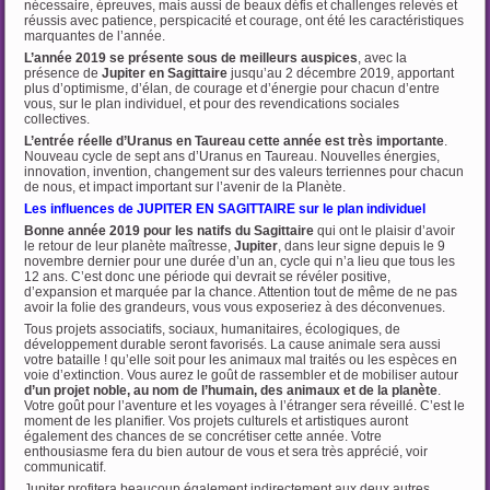
nécessaire, épreuves, mais aussi de beaux défis et challenges relevés et
réussis avec patience, perspicacité et courage, ont été les caractéristiques
marquantes de l’année.
L’année 2019 se présente sous de meilleurs auspices
, avec la
présence de
Jupiter en
Sagittaire
jusqu’au 2 décembre 2019, apportant
plus d’optimisme, d’élan, de courage et d’énergie pour chacun d’entre
vous, sur le plan individuel, et pour des revendications sociales
collectives.
L’entrée réelle d’Uranus en Taureau cette année est très importante
.
Nouveau cycle de sept ans d’Uranus en Taureau. Nouvelles énergies,
innovation, invention, changement sur des valeurs terriennes pour chacun
de nous, et impact important sur l’avenir de la Planète.
Les influences de JUPITER EN SAGITTAIRE sur le plan individuel
Bonne année 2019 pour les natifs du
Sagittaire
qui ont le plaisir d’avoir
le retour de leur planète maîtresse,
Jupiter
, dans leur signe depuis le 9
novembre dernier pour une durée d’un an, cycle qui n’a lieu que tous les
12 ans. C’est donc une période qui devrait se révéler positive,
d’expansion et marquée par la chance. Attention tout de même de ne pas
avoir la folie des grandeurs, vous vous exposeriez à des déconvenues.
Tous projets associatifs, sociaux, humanitaires, écologiques, de
développement durable seront favorisés. La cause animale sera aussi
votre bataille ! qu’elle soit pour les animaux mal traités ou les espèces en
voie d’extinction. Vous aurez le goût de rassembler et de mobiliser autour
d’un projet noble, au nom de l’humain, des animaux et de la planète
.
Votre goût pour l’aventure et les voyages à l’étranger sera réveillé. C’est le
moment de les planifier. Vos projets culturels et artistiques auront
également des chances de se concrétiser cette année. Votre
enthousiasme fera du bien autour de vous et sera très apprécié, voir
communicatif.
Jupiter profitera beaucoup également indirectement aux deux autres