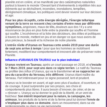
planète est en colère, et se manifeste par des catastrophes naturelles
partout à travers le monde ! Devant tant d’évènements à répétition liés aux
éléments qui se déchaînent, incendies, inondations, tempêtes,
dérèglement climatique, les politiques vont devoir revenir sur leur décision
et agir.
Pour les plus réceptifs, cette énergie déréglée, l’énergie tellurique
venant de la terre se ressent chez certains d’entre nous par différents
symptômes,
angoisses, maux de tête
,
douleurs aux dos !
Il y a une
résonnance de plus en plus forte entre la planète qui souffre et l’homme
qui souffre. L’incohérence et la folie des décideurs, des élites et politiques
à travers le monde, mettent en jeu et en danger ce que nous avons de
plus précieux, la beauté et la richesse de notre planète.
L’entrée réelle d’Uranus en Taureau cette année 2019
pour une durée
de sept ans arrive à temps
! pour que les hommes se mobilisent
fortement, modifient leur comportement et innovent afin de préserver notre
Planète.
Influence d’URANUS EN TAURAU sur le plan individuel
Uranus revient en Taureau
, après un court passage en 2018, et
s’installe
le 7 Mars 2019
,
pour
sept ans dans ce signe terrien
. Le natif du Taureau
va profiter des influx d’Uranus, qui va le transformer
et se rapprocher un
peu du caractère du Verseau, très différent
. Uranus étant maître du
Verseau. Fort intéressant pour ce signe possessif, lent et prudent.
Uranus va le booster en avant, et agir avec plus d’audace, d’ouverture, et
de courage. Il peut surprendre par ses propos, ses choix et
comportements plus libres. Il aura besoin d’innover, de créer, et de se
« rénover ». Uranus va lui donner le goût de la liberté, et un vent de
fraîcheur.
Son intérêt important pour la nature, la campagne, les
animaux
, les produits de la terre et de la ferme peut lui donner
l’envie de
s’impliquer plus dans ce domaine
, dans un mouvement, dans sa vie
professionnelle ou dans sa vie personnelle.