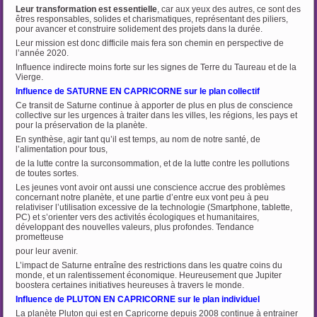
Leur transformation est essentielle
, car aux yeux des autres, ce sont des
êtres responsables, solides et charismatiques, représentant des piliers,
pour avancer et construire solidement des projets dans la durée.
Leur mission est donc difficile mais fera son chemin en perspective de
l’année 2020.
Influence indirecte moins forte sur les signes de Terre du Taureau et de la
Vierge.
Influence de SATURNE EN CAPRICORNE sur le plan collectif
Ce transit de Saturne continue à apporter de plus en plus de conscience
collective sur les urgences à traiter dans les villes, les régions, les pays et
pour la préservation de la planète.
En synthèse, agir tant qu’il est temps, au nom de notre santé, de
l’alimentation pour tous,
de la lutte contre la surconsommation, et de la lutte contre les pollutions
de toutes sortes.
Les jeunes vont avoir ont aussi une conscience accrue des problèmes
concernant notre planète, et une partie d’entre eux vont peu à peu
relativiser l’utilisation excessive de la technologie (Smartphone, tablette,
PC) et s’orienter vers des activités écologiques et humanitaires,
développant des nouvelles valeurs, plus profondes. Tendance
prometteuse
pour leur avenir.
L’impact de Saturne entraîne des restrictions dans les quatre coins du
monde, et un ralentissement économique. Heureusement que Jupiter
boostera certaines initiatives heureuses à travers le monde.
Influence de PLUTON EN CAPRICORNE sur le plan individuel
La planète Pluton qui est en Capricorne depuis 2008 continue à entrainer