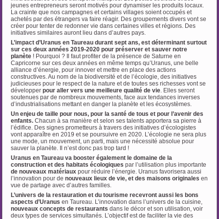
jeunes entrepreneurs seront motivés pour dynamiser les produits locaux.
La crainte que nos campagnes et certains villages soient occupés et
achetés par des étrangers va faire réagir. Des groupements divers vont se
créer pour tenter de redonner vie dans certaines villes et régions. Des
initiatives similaires auront lieu dans d’autres pays.
L’impact d’Uranus en Taureau durant sept ans, est déterminant surtout
sur ces deux années
2019-2020 pour préserver et sauver notre
planète
! Pourquoi ? Il faut profiter de la présence de Saturne en
Capricorne sur ces deux années en même temps qu’Uranus, une belle
alliance d’énergie, pour innover et mettre en place des actions
constructives. Au nom de la biodiversité et de l’écologie, des initiatives
judicieuses pour le respect de la nature et de toutes ses richesses vont se
développer
pour aller vers une meilleure qualité de vie
. Elles seront
soutenues par de nombreux mouvements, face aux tendances inverses
d’industrialisations mettant en danger la planète et les écosystèmes.
Un enjeu de taille pour nous, pour la santé de tous et pour l’avenir des
enfants.
Chacun à sa manière et selon ses talents apportera sa pierre à
l’édifice. Des signes prometteurs à travers des initiatives d’écologistes
vont apparaître en 2019 et se poursuivre en 2020. L’écologie ne sera plus
une mode, un mouvement, un parti, mais une nécessité absolue pour
sauver la planète. Il n’est donc pas trop tard !
Uranus en Taureau va booster également le domaine de la
construction et des habitats
écologiques
par l’utilisation plus importante
de nouveaux matériaux
pour réduire l’énergie. Uranus favorisera aussi
l’innovation pour de
nouveaux lieux de vie, et des maisons originales
en
vue de partage avec d’autres familles.
L’univers de la restauration et du tourisme recevront aussi les bons
aspects d’Uranus
en Taureau. L’innovation dans l’univers de la cuisine,
nouveaux concepts de restaurants
dans le décor et son utilisation, voir
deux types de services simultanés. L’objectif est de faciliter la vie des