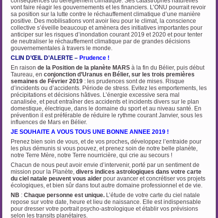
conséquences du dérèglement climatique. Ses catastrophes naturelles
vont faire réagir les gouvernements et les financiers. L’ONU pourrait revoir
sa position sur la lutte contre le réchauffement climatique d’une manière
positive. Des mobilisations vont avoir lieu pour le climat, la conscience
collective s’éveille beaucoup et amènera des initiatives importantes pour
anticiper sur les risques d’inondation courant 2019 et 2020 et pour tenter
de neutraliser le réchauffement climatique par de grandes décisions
gouvernementales à travers le monde.
CLIN D’ŒIL D’ALERTE –
Prudence !
En raison
de la Position
de la planète MARS
à la fin du Bélier, puis début
Taureau, en
conjonction d’Uranus en Bélier,
sur les trois premières
semaines de Février 2019
: les prudences sont de mises. Risque
d’incidents ou d’accidents. Période de stress. Evitez les emportements, les
précipitations et décisions hâtives. L’énergie excessive sera mal
canalisée, et peut entraîner des accidents et incidents divers sur le plan
domestique, électrique, dans le domaine du sport et au niveau santé. En
prévention il est préférable de réduire le rythme courant Janvier, sous les
influences de Mars en Bélier.
JE SOUHAITE A VOUS TOUS UNE BONNE ANNEE 2019 !
Prenez bien soin de vous, et de vos proches
,
développez l’entraide pour
les plus démunis si vous pouvez, et prenez soin de notre belle planète,
notre Terre Mère, notre Terre nourricière, qui crie au secours !
Chacun de nous peut avoir envie d’intervenir, porté par un sentiment de
mission pour la Planète,
divers indices astrologiques dans votre carte
du ciel natale peuvent vous aider
pour avancer et concrétiser vos projets
écologiques, et bien sûr dans tout autre domaine professionnel et de vie.
NB
:
Chaque personne est unique.
L’étude de votre carte du ciel natale
repose sur votre date, heure et lieu de naissance. Elle est indispensable
pour dresser votre portrait psycho-astrologique et établir vos prévisions
selon les transits planétaires.