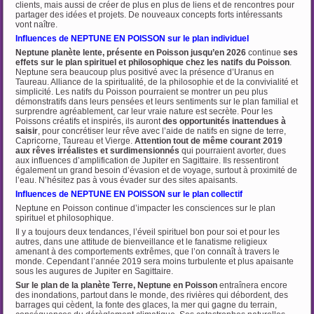
clients, mais aussi de créer de plus en plus de liens et de rencontres pour
partager des idées et projets. De nouveaux concepts forts intéressants
vont naître.
Influences de NEPTUNE EN POISSON sur le plan individuel
Neptune planète lente, présente en Poisson jusqu’en 2026
continue
ses
effets sur le plan
spirituel et philosophique chez les natifs du Poisson
.
Neptune sera beaucoup plus positivé avec la présence d’Uranus en
Taureau. Alliance de la spiritualité, de la philosophie et de la convivialité et
simplicité. Les natifs du Poisson pourraient se montrer un peu plus
démonstratifs dans leurs pensées et leurs sentiments sur le plan familial et
surprendre agréablement, car leur vraie nature est secrète. Pour les
Poissons créatifs et inspirés, ils auront
des opportunités inattendues à
saisir
, pour concrétiser leur rêve avec l’aide de natifs en signe de terre,
Capricorne, Taureau et Vierge.
Attention tout de même courant 2019
aux rêves irréalistes et surdimensionnés
qui pourraient avorter, dues
aux influences d’amplification de Jupiter en Sagittaire. Ils ressentiront
également un grand besoin d’évasion et de voyage, surtout à proximité de
l’eau. N’hésitez pas à vous évader sur des sites apaisants.
Influences de NEPTUNE EN POISSON sur le plan collectif
Neptune en Poisson continue d’impacter les consciences sur le plan
spirituel et philosophique.
Il y a toujours deux tendances, l’éveil spirituel bon pour soi et pour les
autres, dans une attitude de bienveillance et le fanatisme religieux
amenant à des comportements extrêmes, que l’on connaît à travers le
monde. Cependant l’année 2019 sera moins turbulente et plus apaisante
sous les augures de Jupiter en Sagittaire.
Sur le plan de la planète Terre, Neptune en Poisson
entraînera encore
des inondations, partout dans le monde, des rivières qui débordent, des
barrages qui cèdent, la fonte des glaces, la mer qui gagne du terrain,