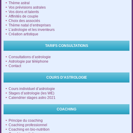
Thème astral
Vos prévisions astrales
Vos dons et talents
Affinités de couple
Choix des associés
Thème natal d’entreprises
L’astrologie et les inventeurs
Création artistique
TARIFS CONSULTATIONS
Consultations d’astrologie
Astrologie par téléphone
Contact
COURS D’ASTROLOGIE
Cours individuel d’astrologie
Stages d’astrologie (les WE)
Calendrier stages astro 2021
COACHING
Principe du coaching
Coaching professionnel
Coaching en bio-nutrition