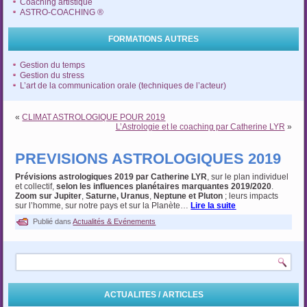
Coaching artistique
ASTRO-COACHING ®
FORMATIONS AUTRES
Gestion du temps
Gestion du stress
L’art de la communication orale (techniques de l’acteur)
«
CLIMAT ASTROLOGIQUE POUR 2019
L’Astrologie et le coaching par Catherine LYR
»
PREVISIONS ASTROLOGIQUES 2019
Prévisions astrologiques 2019 par Catherine LYR
, sur le plan individuel
et collectif,
selon
les influences planétaires marquantes 2019/2020
.
Zoom sur Jupiter
,
Saturne, Uranus
,
Neptune et Pluton
; leurs impacts
sur l’homme, sur notre pays et sur la Planète…
Lire la suite
Publié dans
Actualités & Evénements
ACTUALITES / ARTICLES