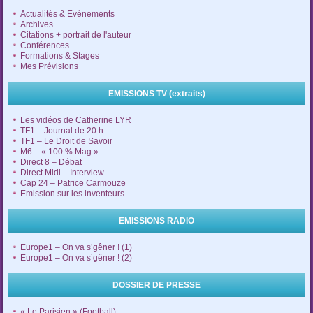
Actualités & Evénements
Archives
Citations + portrait de l'auteur
Conférences
Formations & Stages
Mes Prévisions
EMISSIONS TV (extraits)
Les vidéos de Catherine LYR
TF1 – Journal de 20 h
TF1 – Le Droit de Savoir
M6 – « 100 % Mag »
Direct 8 – Débat
Direct Midi – Interview
Cap 24 – Patrice Carmouze
Emission sur les inventeurs
EMISSIONS RADIO
Europe1 – On va s’gêner ! (1)
Europe1 – On va s’gêner ! (2)
DOSSIER DE PRESSE
« Le Parisien » (Football)