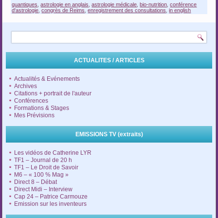
quantiques
,
astrologie en anglais
,
astrologie médicale
,
bio-nutrition
,
conférence
d'astrologie
,
congrès de Reims
,
enregistrement des consultations
,
in english
ACTUALITES / ARTICLES
Actualités & Evénements
Archives
Citations + portrait de l'auteur
Conférences
Formations & Stages
Mes Prévisions
EMISSIONS TV (extraits)
Les vidéos de Catherine LYR
TF1 – Journal de 20 h
TF1 – Le Droit de Savoir
M6 – « 100 % Mag »
Direct 8 – Débat
Direct Midi – Interview
Cap 24 – Patrice Carmouze
Emission sur les inventeurs