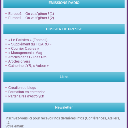
EMISSIONS RADIO
Europe1 – On va s’gêner ! (1)
Europe1 – On va s’gêner ! (2)
DOSSIER DE PRESSE
« Le Parisien » (Football)
« Supplément du FIGARO »
« Courrier Cadres »
« Management » Mag.
Articles dans Guides Pro.
Articles divers
Catherine LYR, « Auteur »
Liens
Création de blogs
Formation en entreprise
Partenaires d'Astrolyr.fr
Newsletter
Inscrivez-vous ici pour recevoir nos dernières infos (Conférences, Ateliers,
...).
Votre email: