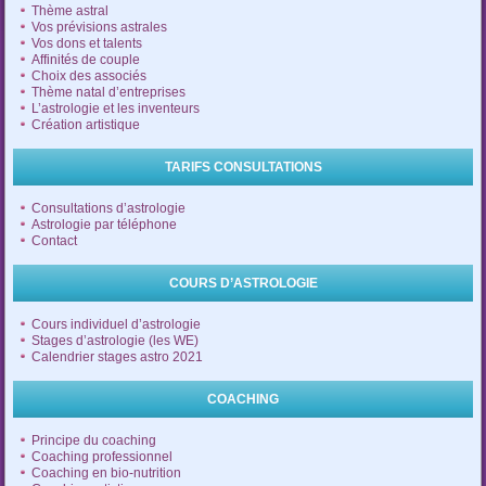
Thème astral
Vos prévisions astrales
Vos dons et talents
Affinités de couple
Choix des associés
Thème natal d’entreprises
L’astrologie et les inventeurs
Création artistique
TARIFS CONSULTATIONS
Consultations d’astrologie
Astrologie par téléphone
Contact
COURS D’ASTROLOGIE
Cours individuel d’astrologie
Stages d’astrologie (les WE)
Calendrier stages astro 2021
COACHING
Principe du coaching
Coaching professionnel
Coaching en bio-nutrition