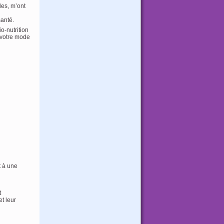
les, m’ont
santé.
o-nutrition
e votre mode
t à une
t
t leur