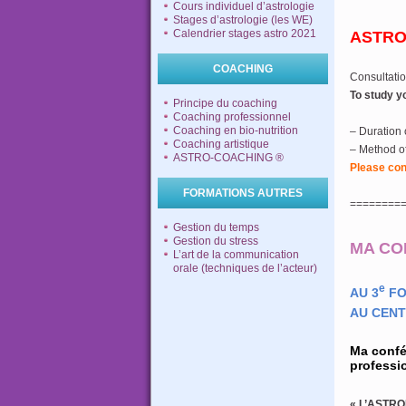
Cours individuel d’astrologie
Stages d’astrologie (les WE)
Calendrier stages astro 2021
ASTRO
COACHING
Consultatio
To study yo
Principe du coaching
Coaching professionnel
Coaching en bio-nutrition
– Duration 
Coaching artistique
– Method of
ASTRO-COACHING ®
Please con
FORMATIONS AUTRES
========
Gestion du temps
Gestion du stress
MA CO
L’art de la communication
orale (techniques de l’acteur)
e
AU 3
FO
AU CENT
Ma confé
professio
« L’ASTRO