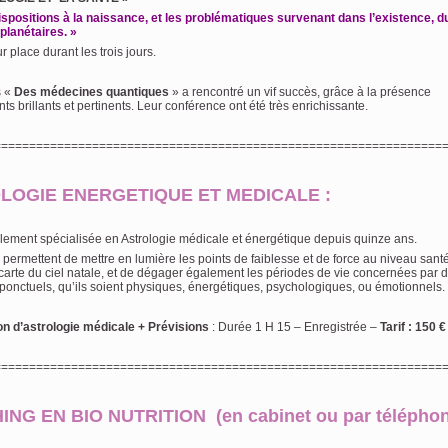
spositions à la naissance, et les problématiques survenant dans l’existence, d
planétaires. »
r place durant les trois jours.
s «
Des médecines quantiques
» a rencontré un vif succès, grâce à la présence
nts brillants et pertinents. Leur conférence ont été très enrichissante.
================================================================
LOGIE ENERGETIQUE ET MEDICALE :
lement spécialisée en Astrologie médicale et énergétique depuis quinze ans.
permettent de mettre en lumière les points de faiblesse et de force au niveau santé,
carte du ciel natale, et de dégager également les périodes de vie concernées par 
onctuels, qu’ils soient physiques, énergétiques, psychologiques, ou émotionnels.
on d’astrologie médicale + Prévisions
: Durée 1 H 15 – Enregistrée –
Tarif : 150 €
================================================================
NG EN BIO NUTRITION (en cabinet ou par téléphon