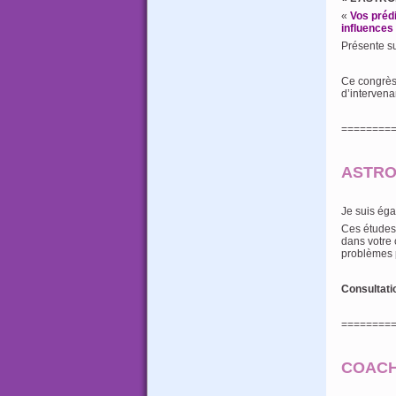
«
Vos prédi
influences 
Présente su
Ce congrè
d’intervena
========
ASTRO
Je suis éga
Ces études 
dans votre 
problèmes p
Consultati
========
COACHI