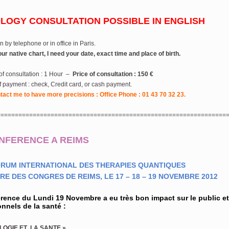
LOGY CONSULTATION POSSIBLE IN ENGLISH
n by telephone or in office in Paris.
ur native chart, I need your date, exact time and place of birth.
of consultation : 1 Hour –
Price of consultation : 150 €
 payment : check, Credit card, or cash payment.
tact me to have more precisions : Office Phone : 01 43 70 32 23.
================================================================
NFERENCE A REIMS
RUM INTERNATIONAL DES THERAPIES QUANTIQUES
RE DES CONGRES DE REIMS, LE 17 – 18 – 19 NOVEMBRE 2012
rence du Lundi 19 Novembre a eu très bon impact sur le public et
nnels de la santé :
LOGIE ET LA SANTE »