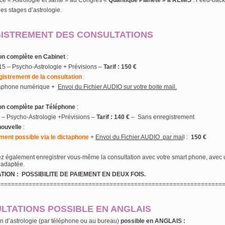
ce « Astrologie et santé » au Congrès «
Quantique Planète » à REIMS
: Feed-back
es stages d’astrologie.
ISTREMENT DES CONSULTATIONS
on complète en Cabinet
:
15 – Psycho-Astrologie + Prévisions –
Tarif : 150 €
gistrement de la consultation
:
taphone numérique +
Envoi du Fichier AUDIO sur votre boite mail.
on complète par Téléphone
:
H – Psycho-Astrologie +Prévisions –
Tarif : 140 €
– Sans enregistrement
nouvelle
:
ment possible via le dictaphone
+
Envoi du Fichier AUDIO par mai
l :
150 €
z également enregistrer vous-même la consultation avec votre smart phone, avec
 adaptée.
ION : POSSIBILITE DE PAIEMENT EN DEUX FOIS.
================================================================
LTATIONS POSSIBLE EN ANGLAIS
n d’astrologie (par téléphone ou au bureau)
possible en ANGLAIS :