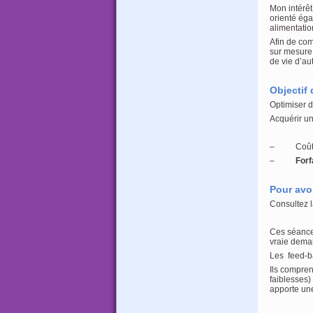
Mon intérêt
orienté éga
alimentatio
Afin de com
sur mesure,
de vie d’aut
Objectif 
Optimiser d
Acquérir un
– Coût d’u
–
Forf
Pour avoi
Consultez 
Ces séances
vraie deman
Les feed-ba
Ils compren
faiblesses)
apporte un