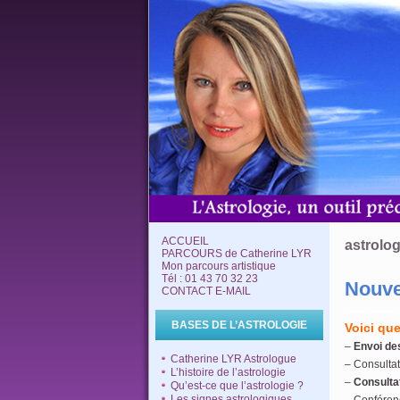
ACCUEIL
astrolo
PARCOURS de Catherine LYR
Mon parcours artistique
Tél : 01 43 70 32 23
Nouve
CONTACT E-MAIL
…………
BASES DE L’ASTROLOGIE
Voici qu
–
Envoi de
Catherine LYR Astrologue
– Consultat
L’histoire de l’astrologie
–
Consultat
Qu’est-ce que l’astrologie ?
Les signes astrologiques