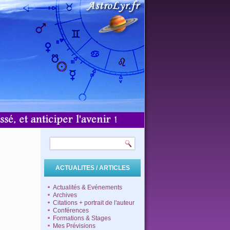
ACTUALITES / ARTICLES
Actualités & Evénements
Archives
Citations + portrait de l'auteur
Conférences
Formations & Stages
Mes Prévisions