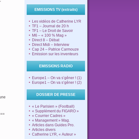
,
EMISSIONS TV (extraits)
Les vidéos de Catherine LYR
TF1 – Journal de 20 h
TF1 – Le Droit de Savoir
M6 – « 100 % Mag »
Direct 8 – Débat
Direct Midi – Interview
Cap 24 – Patrice Carmouze
Emission sur les inventeurs
EMISSIONS RADIO
Europe1 – On va s’gêner ! (1)
Europe1 – On va s’gêner ! (2)
DOSSIER DE PRESSE
 une
« Le Parisien » (Football)
« Supplément du FIGARO »
===
« Courrier Cadres »
« Management » Mag.
Articles dans Guides Pro.
Articles divers
Catherine LYR, « Auteur »