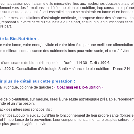
 et ma passion pour la santé et le mieux-être, liés aux médecines douces et naturel
lement vers des formations en diététique et en bio-nutrition, trop consciente qu’une
n sur mesure et de qualité, est essentielle pour se maintenir en forme et en bonne 
pléter mes consultations d’astrologie médicale, je propose donc des séances de bi
 reposant sur votre carte du ciel natale d’une part, et sur un bilan nutritionnel et d
re part.
de la Bio-Nutrition :
e votre forme, votre énergie vitale et votre bien-être par une meilleure alimentation.
e meilleure connaissance des nutriments bons pour votre santé, et ceux à éviter.
ne séance de bio-nutrition, seule – Durée : 1 H 30 :
Tarif : 100 €
ait 200 €
: Consultation d’Astrologie Santé + séance de bio-nutrition – Durée 2 H.
r plus de détail sur cette prestation :
la Rubrique, colonne de gauche :
« Coaching en Bio-Nutrition »
 de bio-nutrition, sur mesure, liées à une étude astrologique préalable, réponden
de et un vrai besoin.
ck des intéressés sont positifs :
nent beaucoup mieux aujourd’hui le fonctionnement de leur propre santé (forces e
 et l’importance de la prévention. Leur comportement alimentaire est plus cohérent e
e plus grande hygiène de vie.