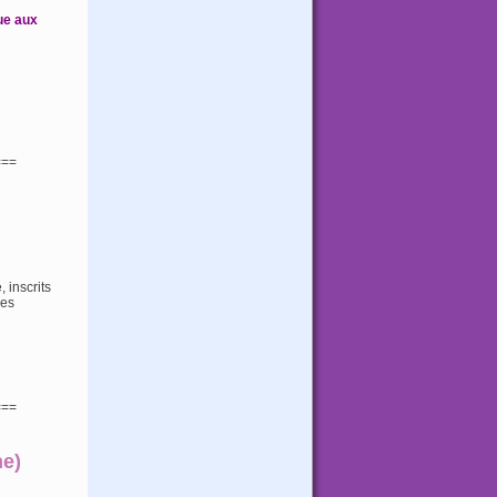
ue aux
===
 inscrits
des
===
e)