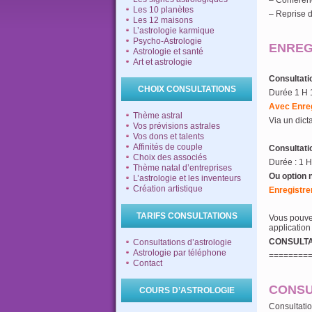
– Conféren
Les 10 planètes
– Reprise d
Les 12 maisons
L’astrologie karmique
Psycho-Astrologie
ENREG
Astrologie et santé
Art et astrologie
Consultati
CHOIX CONSULTATIONS
Durée 1 H 
Avec
Enre
Thème astral
Via un dic
Vos prévisions astrales
Vos dons et talents
Affinités de couple
Consultati
Choix des associés
Durée : 1 
Thème natal d’entreprises
Ou option 
L’astrologie et les inventeurs
Création artistique
Enregistre
TARIFS CONSULTATIONS
Vous pouve
application
CONSULTAT
Consultations d’astrologie
Astrologie par téléphone
========
Contact
CONSU
COURS D’ASTROLOGIE
Consultatio