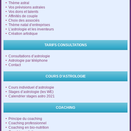
Thème astral
Vos prévisions astrales
Vos dons et talents
Affinités de couple
Choix des associés
Thème natal d’entreprises
L’astrologie et les inventeurs
Création artistique
TARIFS CONSULTATIONS
Consultations d’astrologie
Astrologie par téléphone
Contact
COURS D’ASTROLOGIE
Cours individuel d’astrologie
Stages d’astrologie (les WE)
Calendrier stages astro 2021
COACHING
Principe du coaching
Coaching professionnel
Coaching en bio-nutrition