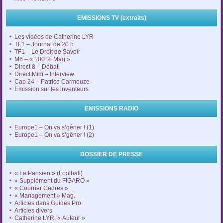
EMISSIONS TV (extraits)
Les vidéos de Catherine LYR
TF1 – Journal de 20 h
TF1 – Le Droit de Savoir
M6 – « 100 % Mag »
Direct 8 – Débat
Direct Midi – Interview
Cap 24 – Patrice Carmouze
Emission sur les inventeurs
EMISSIONS RADIO
Europe1 – On va s’gêner ! (1)
Europe1 – On va s’gêner ! (2)
DOSSIER DE PRESSE
« Le Parisien » (Football)
« Supplément du FIGARO »
« Courrier Cadres »
« Management » Mag.
Articles dans Guides Pro.
Articles divers
Catherine LYR, « Auteur »