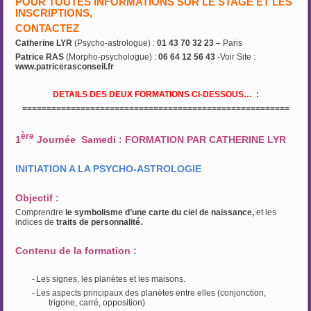
POUR TOUTES INFORMATIONS SUR LE STAGE ET LES
INSCRIPTIONS,
CONTACTEZ
Catherine LYR
(Psycho-astrologue) :
01 43 70 32 23 –
Paris
Patrice RAS
(Morpho-psychologue) :
06 64 12 56 43
-Voir Site :
www.patricerasconseil.fr
DETAILS DES DEUX FORMATIONS CI-DESSOUS… :
=======================================================
ère
1
Journée Samedi : FORMATION PAR CATHERINE LYR
INITIATION A LA PSYCHO-ASTROLOGIE
Objectif :
Comprendre
le symbolisme d’une carte du ciel de naissance,
et les
indices de
traits de personnalité.
Contenu de la formation :
-
Les signes, les planètes et les maisons.
-
Les aspects principaux des planètes entre elles (conjonction,
trigone, carré, opposition)