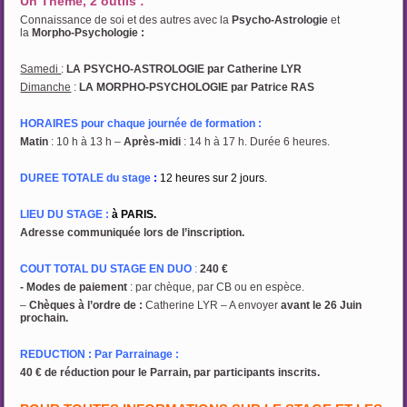
Un Thème, 2 outils :
Connaissance de soi et des autres avec la
Psycho-Astrologie
et
la
Morpho-Psychologie :
Samedi
:
LA PSYCHO-ASTROLOGIE par Catherine LYR
Dimanche
:
LA MORPHO-PSYCHOLOGIE par Patrice RAS
HORAIRES pour chaque journée de formation :
Matin
: 10 h à 13 h –
Après-midi
: 14 h à 17 h. Durée 6 heures.
DUREE TOTALE du stage
:
12 heures sur 2 jours.
LIEU DU STAGE :
à PARIS.
Adresse communiquée lors de l’inscription.
COUT TOTAL DU STAGE EN DUO
:
240 €
- Modes de paiement
: par chèque, par CB ou en espèce.
–
Chèques à l’ordre de
:
Catherine LYR – A envoyer
avant le 26 Juin
prochain.
REDUCTION : Par Parrainage :
40 € de réduction pour le Parrain, par participants inscrits.