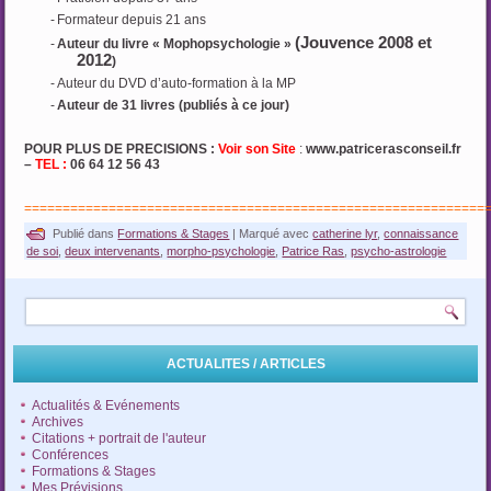
-
Formateur depuis 21 ans
(Jouvence 2008 et
-
Auteur du livre « Mophopsychologie »
2012
)
-
Auteur du DVD d’auto-formation à la MP
-
Auteur de 31 livres (publiés à ce jour)
POUR PLUS DE PRECISIONS :
Voir son Site
:
www.patricerasconseil.fr
–
TEL :
06 64 12 56 43
============================================================
Publié dans
Formations & Stages
|
Marqué avec
catherine lyr
,
connaissance
de soi
,
deux intervenants
,
morpho-psychologie
,
Patrice Ras
,
psycho-astrologie
ACTUALITES / ARTICLES
Actualités & Evénements
Archives
Citations + portrait de l'auteur
Conférences
Formations & Stages
Mes Prévisions