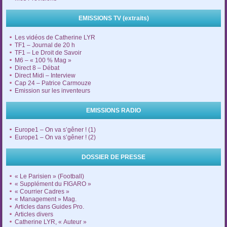
EMISSIONS TV (extraits)
Les vidéos de Catherine LYR
TF1 – Journal de 20 h
TF1 – Le Droit de Savoir
M6 – « 100 % Mag »
Direct 8 – Débat
Direct Midi – Interview
Cap 24 – Patrice Carmouze
Emission sur les inventeurs
EMISSIONS RADIO
Europe1 – On va s’gêner ! (1)
Europe1 – On va s’gêner ! (2)
DOSSIER DE PRESSE
« Le Parisien » (Football)
« Supplément du FIGARO »
« Courrier Cadres »
« Management » Mag.
Articles dans Guides Pro.
Articles divers
Catherine LYR, « Auteur »