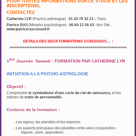
POUR TOUTES INFORMATIONS SUR LE STAGE ET LES
INSCRIPTIONS,
CONTACTEZ
Catherine LYR
(Psycho-astrologue) :
01 43 70 32 23 –
Paris
Patrice RAS
(Morpho-psychologue) :
06 64 12 56 43
-Voir Site :
www.patricerasconseil.fr
DETAILS DES DEUX FORMATIONS CI-DESSOUS… :
=======================================================
ère
1
Journée Samedi : FORMATION PAR CATHERINE LYR
INITIATION A LA PSYCHO-ASTROLOGIE
Objectif :
Comprendre
le symbolisme d’une carte du ciel de naissance,
et les
indices de
traits de personnalité.
Contenu de la formation :
-
Les signes, les planètes et les maisons.
-
Les aspects principaux des planètes entre elles (conjonction,
trigone, carré, opposition)