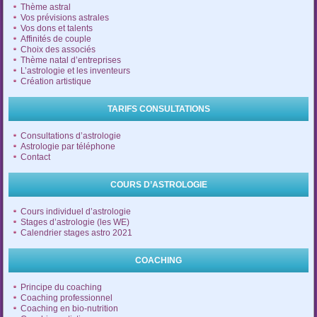
Thème astral
Vos prévisions astrales
Vos dons et talents
Affinités de couple
Choix des associés
Thème natal d’entreprises
L’astrologie et les inventeurs
Création artistique
TARIFS CONSULTATIONS
Consultations d’astrologie
Astrologie par téléphone
Contact
COURS D’ASTROLOGIE
Cours individuel d’astrologie
Stages d’astrologie (les WE)
Calendrier stages astro 2021
COACHING
Principe du coaching
Coaching professionnel
Coaching en bio-nutrition