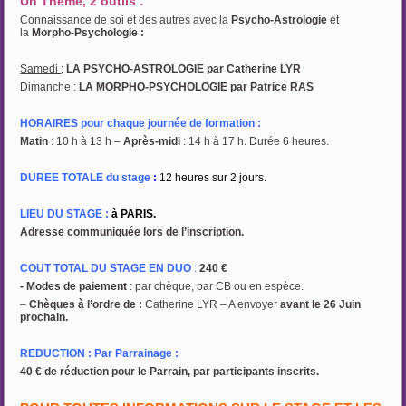
Un Thème, 2 outils :
Connaissance de soi et des autres avec la
Psycho-Astrologie
et
la
Morpho-Psychologie :
Samedi
:
LA PSYCHO-ASTROLOGIE par Catherine LYR
Dimanche
:
LA MORPHO-PSYCHOLOGIE par Patrice RAS
HORAIRES pour chaque journée de formation :
Matin
: 10 h à 13 h –
Après-midi
: 14 h à 17 h. Durée 6 heures.
DUREE TOTALE du stage
:
12 heures sur 2 jours.
LIEU DU STAGE :
à PARIS.
Adresse communiquée lors de l’inscription.
COUT TOTAL DU STAGE EN DUO
:
240 €
- Modes de paiement
: par chèque, par CB ou en espèce.
–
Chèques à l’ordre de
:
Catherine LYR – A envoyer
avant le 26 Juin
prochain.
REDUCTION : Par Parrainage :
40 € de réduction pour le Parrain, par participants inscrits.