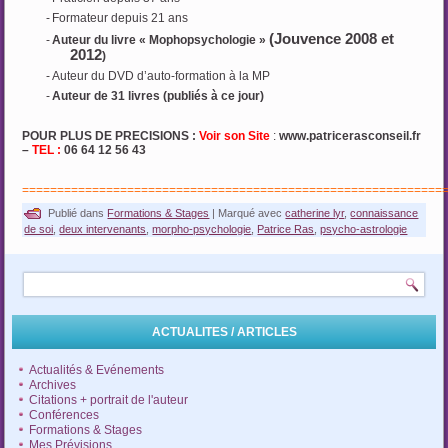
-
Formateur depuis 21 ans
(Jouvence 2008 et
-
Auteur du livre « Mophopsychologie »
2012
)
-
Auteur du DVD d’auto-formation à la MP
-
Auteur de 31 livres (publiés à ce jour)
POUR PLUS DE PRECISIONS :
Voir son Site
:
www.patricerasconseil.fr
–
TEL :
06 64 12 56 43
============================================================
Publié dans
Formations & Stages
|
Marqué avec
catherine lyr
,
connaissance
de soi
,
deux intervenants
,
morpho-psychologie
,
Patrice Ras
,
psycho-astrologie
ACTUALITES / ARTICLES
Actualités & Evénements
Archives
Citations + portrait de l'auteur
Conférences
Formations & Stages
Mes Prévisions