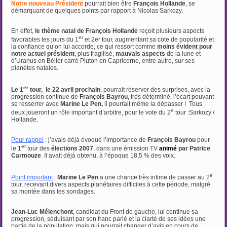
Notre nouveau Président
pourrait bien être
François Hollande
, se
démarquant de quelques points par rapport à Nicolas Sarkozy.
En effet,
le thème natal de François Hollande
reçoit plusieurs aspects
er
favorables les jours du 1
et 2er tour, augmentant sa cote de popularité et
la confiance qu’on lui accorde, ce qui ressort comme
moins évident pour
notre actuel président
, plus fragilisé,
mauvais aspects
de la lune et
d’Uranus en Bélier carré Pluton en Capricorne, entre autre, sur ses
planètes natales.
er
Le 1
tour, le 22 avril prochain
, pourrait réserver des surprises, avec la
progression continue de
François Bayrou
, très déterminé, l’écart pouvant
se resserrer avec
Marine Le Pen,
il pourrait même la dépasser ! Tous
e
deux joueront un rôle important d’arbitre, pour le vote du 2
tour :Sarkozy /
Hollande.
Pour rappel
:
j’avais déjà évoqué l’importance de
François Bayrou
pour
er
le 1
tour des
élections 2007
, dans une émission TV
animé
par Patrice
Carmouze
. Il avait déjà obtenu, à l’époque 18,5 % des voix.
e
Point important
:
Marine Le Pen
a une chance très infime de passer au 2
tour, recevant divers aspects planétaires difficiles à cette période, malgré
sa montée dans les sondages.
Jean-Luc Mélenchont
, candidat du Front de gauche, lui continue sa
progression, séduisant par son franc parlé et la clarté de ses idées une
partie de la population, mais qui pourrait changer d’avis en cours de