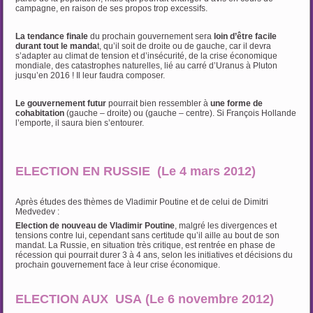
campagne, en raison de ses propos trop excessifs.
La tendance finale
du prochain gouvernement sera
loin d’être facile
durant tout le manda
t, qu’il soit de droite ou de gauche, car il devra
s’adapter au climat de tension et d’insécurité, de la crise économique
mondiale, des catastrophes naturelles, lié au carré d’Uranus à Pluton
jusqu’en 2016 ! Il leur faudra composer.
Le gouvernement futur
pourrait bien ressembler à
une forme de
cohabitation
(gauche – droite) ou (gauche – centre). Si François Hollande
l’emporte, il saura bien s’entourer.
ELECTION EN RUSSIE (Le 4 mars 2012)
Après études des thèmes de Vladimir Poutine et de celui de Dimitri
Medvedev :
Election de nouveau de Vladimir Poutine
, malgré les divergences et
tensions contre lui, cependant sans certitude qu’il aille au bout de son
mandat. La Russie, en situation très critique, est rentrée en phase de
récession qui pourrait durer 3 à 4 ans, selon les initiatives et décisions du
prochain gouvernement face à leur crise économique.
ELECTION AUX USA (Le 6 novembre 2012)