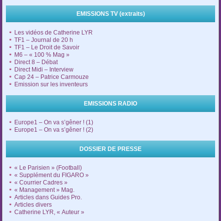
EMISSIONS TV (extraits)
Les vidéos de Catherine LYR
TF1 – Journal de 20 h
TF1 – Le Droit de Savoir
M6 – « 100 % Mag »
Direct 8 – Débat
Direct Midi – Interview
Cap 24 – Patrice Carmouze
Emission sur les inventeurs
EMISSIONS RADIO
Europe1 – On va s’gêner ! (1)
Europe1 – On va s’gêner ! (2)
DOSSIER DE PRESSE
« Le Parisien » (Football)
« Supplément du FIGARO »
« Courrier Cadres »
« Management » Mag.
Articles dans Guides Pro.
Articles divers
Catherine LYR, « Auteur »