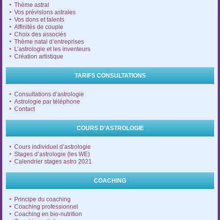
Thème astral
Vos prévisions astrales
Vos dons et talents
Affinités de couple
Choix des associés
Thème natal d’entreprises
L’astrologie et les inventeurs
Création artistique
TARIFS CONSULTATIONS
Consultations d’astrologie
Astrologie par téléphone
Contact
COURS D’ASTROLOGIE
Cours individuel d’astrologie
Stages d’astrologie (les WE)
Calendrier stages astro 2021
COACHING
Principe du coaching
Coaching professionnel
Coaching en bio-nutrition