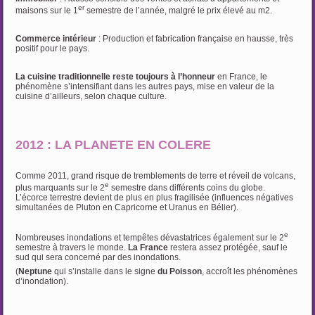
er
maisons sur le 1
semestre de l’année, malgré le prix élevé au m2.
Commerce intérieur
: Production et fabrication française en hausse, très
positif pour le pays.
La cuisine traditionnelle reste toujours à l’honneur
en France, le
phénomène s’intensifiant dans les autres pays, mise en valeur de la
cuisine d’ailleurs, selon chaque culture.
2012 : LA PLANETE
EN
COLERE
Comme 2011, grand risque de tremblements de terre et réveil de volcans,
e
plus marquants sur le 2
semestre dans différents coins du globe.
L’écorce terrestre devient de plus en plus fragilisée (influences négatives
simultanées de Pluton en Capricorne et Uranus en Bélier).
e
Nombreuses inondations et tempêtes dévastatrices également sur le 2
semestre à travers le monde.
La France
restera assez protégée, sauf le
sud qui sera concerné par des inondations.
(
Neptune
qui s’installe dans le signe
du Poisson
, accroît les phénomènes
d’inondation).