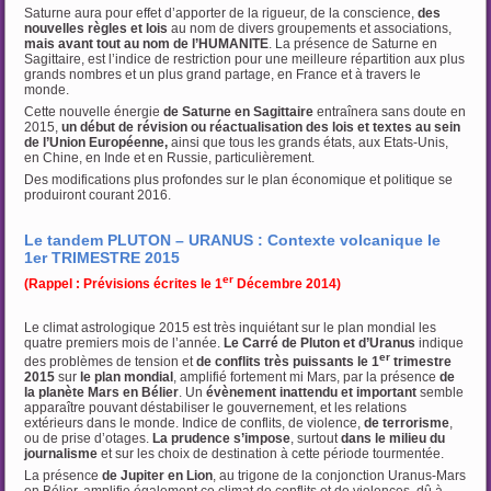
Saturne aura pour effet d’apporter de la rigueur, de la conscience,
des
nouvelles règles et lois
au nom de divers groupements et associations,
mais avant tout au nom de l’HUMANITE
. La présence de Saturne en
Sagittaire, est l’indice de restriction pour une meilleure répartition aux plus
grands nombres et un plus grand partage, en France et à travers le
monde.
Cette nouvelle énergie
de Saturne en Sagittaire
entraînera sans doute en
2015,
un début de révision ou
réactualisation des lois et textes au sein
de l’Union Européenne,
ainsi que tous les grands états, aux Etats-Unis,
en Chine, en Inde et en Russie, particulièrement.
Des modifications plus profondes sur le plan économique et politique se
produiront courant 2016.
Le tandem PLUTON – URANUS : Contexte volcanique le
1er TRIMESTRE 2015
er
(Rappel : Prévisions écrites le 1
Décembre 2014)
Le climat astrologique 2015 est très inquiétant sur le plan mondial les
quatre premiers mois de l’année.
Le Carré de Pluton et d’Uranus
indique
er
des problèmes de tension et
de conflits très puissants le 1
trimestre
2015
sur
le plan mondial
, amplifié fortement mi Mars, par la présence
de
la planète Mars en Bélier
. Un
évènement inattendu et important
semble
apparaître pouvant déstabiliser le gouvernement, et les relations
extérieurs dans le monde. Indice de conflits, de violence,
de terrorisme
,
ou de prise d’otages.
La prudence s’impose
, surtout
dans le milieu du
journalisme
et sur les choix de destination à cette période tourmentée.
La présence
de Jupiter en Lion
, au trigone de la conjonction Uranus-Mars