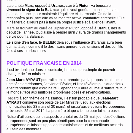
La planète
Mars, opposé à Uranus, carré à Pluton
, va bousculer
vivement
le signe de la Balance
qui se veut généralement diplomate,
plein de nuance pour maintenir l’équilibre et l’harmonie.
On
ne la
reconnaîtra plus , tant elle va se montrer active, combative et rebelle ! Elle
n’hésitera d’ailleurs pas à faire sa propre justice et à aller de l’avant.
Mars se trouvant au carré de Jupiter et Pluton, opposé
à Uranus, dès le
début de l’année, tout laisse à penser qu’il y aura de grands changements
de vie pour la Balance.
Le signe d’en face, le BELIER
déjà sous l’influence d’Uranus aura bien
du mal à agir comme il le désir, sans générer des tensions et des conflits
face à ses interlocuteurs.
POLITIQUE FRANCAISE EN 2014
Il est évident que dans ce contexte, il ne sera pas simple de pouvoir
changer de 1er ministre.
Jean-Marc AYRAUT
pourrait bien surprendre par la proposition de toute
une série de réformes,
Janvier
et Février, et il se révèlera plus audacieux
et entreprenant que d’ordinaire. Cependant,
il
aura du mal à satisfaire tout
le monde, face aux multiples problèmes posés et revendications.
Regard
à son thème de naissance, il est fort probable que
Jean-Marc
AYRAUT
conserve son poste de 1er Ministre jusqu’aux élections
municipales (du 23 mars et 30 mars), et jusqu’aux élections Européennes
prévues le 25 mai 2014. La première étape critique pour lui sera passer.
Notez
d’ailleurs, que les aspects planétaires du 25 mai, jour des élections
européennes,sont un peu plus bénéfiques pour la communauté
européenne et laisse supposer des satisfactions et de meilleurs accords
au sein des membres.