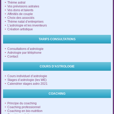
Thème astral
Vos prévisions astrales
Vos dons et talents
Affinités de couple
Choix des associés
Thème natal d’entreprises
L’astrologie et les inventeurs
Création artistique
TARIFS CONSULTATIONS
Consultations d’astrologie
Astrologie par téléphone
Contact
COURS D’ASTROLOGIE
Cours individuel d’astrologie
Stages d’astrologie (les WE)
Calendrier stages astro 2021
COACHING
Principe du coaching
Coaching professionnel
Coaching en bio-nutrition