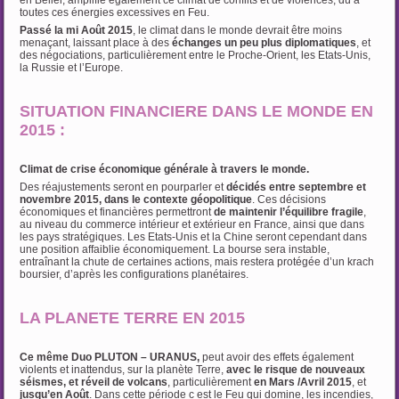
en Bélier, amplifie également ce climat de conflits et de violences, dû à
toutes ces énergies excessives en Feu.
Passé la mi Août 2015
, le climat dans le monde devrait être moins
menaçant, laissant place à des
échanges un peu plus diplomatiques
, et
des négociations, particulièrement entre le Proche-Orient, les Etats-Unis,
la Russie et l’Europe.
SITUATION FINANCIERE DANS LE MONDE EN
2015 :
Climat de crise économique générale à travers le monde.
Des réajustements seront en pourparler et
décidés entre septembre et
novembre 2015,
dans le contexte
géopolitique
. Ces décisions
économiques et financières permettront
de maintenir l’équilibre fragile
,
au niveau du commerce intérieur et extérieur en France, ainsi que dans
les pays stratégiques. Les Etats-Unis et la Chine seront cependant dans
une position affaiblie économiquement. La bourse sera instable,
entraînant la chute de certaines actions, mais restera protégée d’un krach
boursier, d’après les configurations planétaires.
LA PLANETE TERRE EN 2015
Ce même Duo PLUTON – URANUS,
peut avoir des effets également
violents et inattendus, sur la planète Terre,
avec le risque de nouveaux
séismes, et réveil de volcans
, particulièrement
en Mars /Avril 2015
, et
jusqu’en
Août
. Dans cette période c est le Feu qui domine, les incendies,