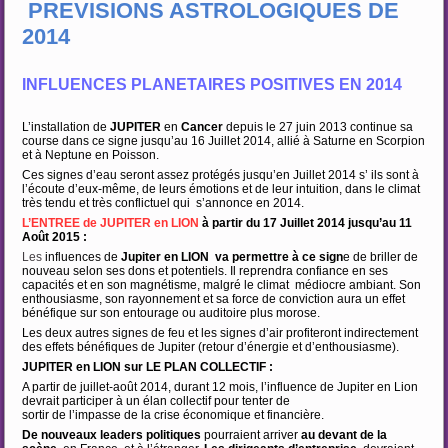
PREVISIONS ASTROLOGIQUES DE
2014
INFLUENCES PLANETAIRES POSITIVES EN 2014
L’installation de
JUPITER
en
Cancer
depuis le 27 juin 2013 continue sa
course dans ce signe jusqu’au 16 Juillet 2014, allié à Saturne en Scorpion
et à Neptune en Poisson.
Ces signes d’eau seront assez protégés jusqu’en Juillet 2014 s’ ils sont à
l’écoute d’eux-même, de leurs émotions et de leur intuition, dans le climat
très tendu et très conflictuel qui s’annonce en 2014.
L’ENTREE de JUPITER en LION
à partir du 17 Juillet 2014 jusqu’au 11
Août 2015 :
Les
influences de
Jupiter en LION va permettre à ce sign
e de briller de
nouveau selon ses dons et potentiels. Il reprendra confiance en ses
capacités et en son magnétisme, malgré le climat médiocre ambiant. Son
enthousiasme, son rayonnement et sa force de conviction aura un effet
bénéfique sur son entourage ou auditoire plus morose.
Les deux autres signes de feu et les signes d’air profiteront indirectement
des effets bénéfiques de Jupiter (retour d’énergie et d’enthousiasme).
JUPITER en LION sur LE PLAN COLLECTIF :
A partir de juillet-août 2014, durant 12 mois, l’influence de Jupiter en Lion
devrait participer à un élan collectif pour tenter de
sortir de l’impasse de la crise économique et financière.
De nouveaux leaders politiques
pourraient arriver
au devant de la