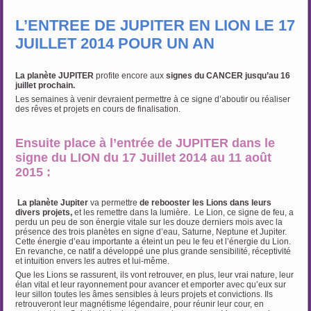
L’ENTREE DE JUPITER EN LION LE 17
JUILLET 2014 POUR UN AN
….
La planète JUPITER
profite encore aux
signes du CANCER
jusqu’au 16
juillet prochain.
Les semaines à venir devraient permettre à ce signe d’aboutir ou réaliser
des rêves et projets en cours de finalisation.
….
Ensuite place à l’entrée de JUPITER dans le
signe du LION du 17 Juillet 2014 au 11 août
2015 :
…
La planète Jupiter
va permettre
de rebooster les Lions dans leurs
divers projets,
et les remettre dans la lumière. Le Lion, ce signe de feu, a
perdu un peu de son énergie vitale sur les douze derniers mois avec la
présence des trois planètes en signe d’eau, Saturne, Neptune et Jupiter.
Cette énergie d’eau importante a éteint un peu le feu et l’énergie du Lion.
En revanche, ce natif a développé une plus grande sensibilité, réceptivité
et intuition envers les autres et lui-même.
Que les Lions se rassurent, ils vont retrouver, en plus, leur vrai nature, leur
élan vital et leur rayonnement pour avancer et emporter avec qu’eux sur
leur sillon toutes les âmes sensibles à leurs projets et convictions. Ils
retrouveront leur magnétisme légendaire, pour réunir leur cour, en