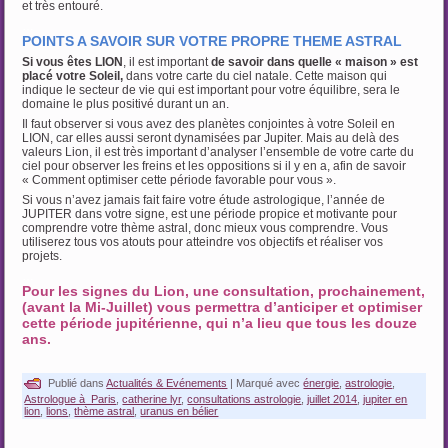
et très entouré.
…
POINTS A SAVOIR SUR VOTRE PROPRE THEME ASTRAL
Si vous êtes LION
, il est important
de savoir dans quelle « maison » est
placé votre Soleil,
dans votre carte du ciel natale. Cette maison qui
indique le secteur de vie qui est important pour votre équilibre, sera le
domaine le plus positivé durant un an.
Il faut observer si vous avez des planètes conjointes à votre Soleil en
LION, car elles aussi seront dynamisées par Jupiter. Mais au delà des
valeurs Lion, il est très important d’analyser l’ensemble de votre carte du
ciel pour observer les freins et les oppositions si il y en a, afin de savoir
« Comment optimiser cette période favorable pour vous ».
Si vous n’avez jamais fait faire votre étude astrologique, l’année de
JUPITER dans votre signe, est une période propice et motivante pour
comprendre votre thème astral, donc mieux vous comprendre. Vous
utiliserez tous vos atouts pour atteindre vos objectifs et réaliser vos
projets.
…
Pour les signes du Lion, une consultation, prochainement,
(avant la Mi-Juillet) vous permettra d’anticiper et optimiser
cette période jupitérienne, qui n’a lieu que tous les douze
ans.
Publié dans
Actualités & Evénements
|
Marqué avec
énergie
,
astrologie
,
Astrologue à Paris
,
catherine lyr
,
consultations astrologie
,
juillet 2014
,
jupiter en
lion
,
lions
,
thème astral
,
uranus en bélier