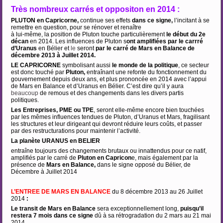
Très nombreux carrés et oppositon en 2014 :
PLUTON en Capricorne,
continue ses effets
dans ce signe,
l’incitant à se
remettre en question, pour se rénover et renaître
à lui-même, la position de Pluton touche particulièrement
le début du 2e
décan
en 2014. Les influences de Pluton s
ont amplifiées par le carrré
d’Uranus
en Bélier et
le
seront
par le carré de Mars en Balance de
décembre 2013 à Juillet 2014.
LE CAPRICORNE
symbolisant aussi
le monde de la politique
, ce secteur
est donc touché par
Pluton,
entraînant une refonte du fonctionnement du
gouvernement depuis deux ans, et plus prononcée en 2014 avec l’appui
de Mars en Balance et d’Uranus en Bélier. C’est dire qu’il y aura
beaucoup
de remous et des changements dans les divers partis
politiques.
Les Entreprises, PME ou TPE
, seront elle-même encore bien touchées
par les mêmes influences tendues de Pluton, d’Uranus et Mars, fragilisant
les structures et leur dirigeant qui devront réduire leurs coûts, et passer
par des restructurations pour maintenir l’activité.
La planète URANUS en BELIER
entraîne toujours des changements brutaux ou innattendus pour ce natif,
amplifiés par le carré de
Pluton en Capricon
e, mais également par la
présence de
Mars en Balance,
dans le signe opposé du Bélier, de
Décembre à Juillet 2014
L’ENTREE DE MARS EN BALANCE
du 8 décembre 2013 au 26 Juillet
2014
:
Le transit de Mars en Balance
sera exceptionnellement long,
puisqu’il
restera 7 mois dans ce
signe
dû à sa rétrogradation du 2 mars au 21 mai
2014.