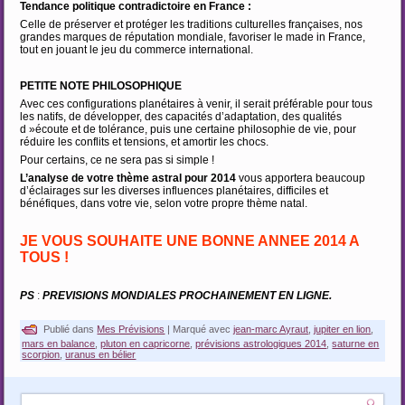
Tendance politique contradictoire en France :
Celle de préserver et protéger les traditions culturelles françaises, nos
grandes marques de réputation mondiale, favoriser le made in France,
tout en jouant le jeu du commerce international.
PETITE NOTE PHILOSOPHIQUE
Avec ces configurations planétaires à venir, il serait préférable pour tous
les natifs, de développer, des capacités d’adaptation, des qualités
d »écoute et de tolérance, puis une certaine philosophie de vie, pour
réduire les conflits et tensions, et amortir les chocs.
Pour certains, ce ne sera pas si simple !
L’analyse de votre thème astral pour 2014
vous apportera beaucoup
d’éclairages sur les diverses influences planétaires, difficiles et
bénéfiques, dans votre vie, selon votre propre thème natal.
JE VOUS SOUHAITE UNE BONNE ANNEE 2014 A
TOUS !
PS
:
PREVISIONS MONDIALES PROCHAINEMENT EN LIGNE.
Publié dans
Mes Prévisions
|
Marqué avec
jean-marc Ayraut
,
jupiter en lion
,
mars en balance
,
pluton en capricorne
,
prévisions astrologiques 2014
,
saturne en
scorpion
,
uranus en bélier