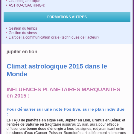
Coaching artistique
ASTRO-COACHING ®
FORMATIONS AUTRES
Gestion du temps
Gestion du stress
L’art de la communication orale (techniques de l’acteur)
jupiter en lion
Climat astrologique 2015 dans le
Monde
…
INFLUENCES PLANETAIRES MARQUANTES
en 2015 :
….
Pour démarrer sur une note Positive, sur le plan individuel
:
Le TRIO de planètes en signe Feu, Jupiter en Lion
,
Uranus en Bélier, et
l’entrée de
Saturne en Sagittaire
jusqu’au 15 juin, aura pour effet de
diffuser
une bonne dose d’énergie
à tous les signes, redynamisant enfin
les signes d’eau (Cancer, Poisson, Scorpion) particulièrement submergés