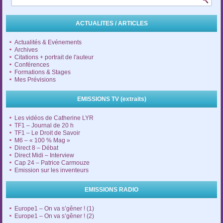
ACTUALITES / ARTICLES
Actualités & Evénements
Archives
Citations + portrait de l'auteur
Conférences
Formations & Stages
Mes Prévisions
EMISSIONS TV (extraits)
Les vidéos de Catherine LYR
TF1 – Journal de 20 h
TF1 – Le Droit de Savoir
M6 – « 100 % Mag »
Direct 8 – Débat
Direct Midi – Interview
Cap 24 – Patrice Carmouze
Emission sur les inventeurs
EMISSIONS RADIO
Europe1 – On va s’gêner ! (1)
Europe1 – On va s’gêner ! (2)