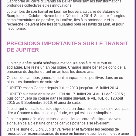
Capricorne au carré d’Uranus en Bélier, favorisant les transformations
profondes collectives et les innovations.
Jupiter lors de son transit en Lion, se trouvera au carré de Saturne en
Scorpion, en Octobre, Novembre et Décembre 2014. Ses deux énergies
complémentaires (le paraître, la lumière, liés à la profondeur et la
recherche) peuvent être très stimulantes pour les natifs du Lion, et pour
l’économie.
…
PRECISIONS IMPORTANTES SUR LE TRANSIT
DE JUPITER
Jupiter, planète plutôt bénéfique met douze ans à faire le tour du
zodiaque. Elle reste un an par signe. Chaque signe bénéficie donc de la
présence de Jupiter durant un an tous les douze ans.
Ce sont des années généralement marquantes et positives dans un ou
plusieurs domaines de votre vie.
JUPITER est en Cancer depuis Juillet 2013 jusqu’au 16 Juillet 2014.
JUPITER s’installe ensuite en LION du 17 Juillet 2014 au 11 Août 2015 ;
puis continuera sa course dans le signe suivant, le VIERGE du 12 Août
2015 au 9 Septembre 2016. Et ainsi de suite.
Jupiter qui s’installe dans le signe du Lion durant douze mois, ne veut pas
dire « Chance » durant cette période, ce qui est assez simpliste.
Jupiter a pour effet d’optimiser et amplifier les caractéristiques de votre
signe, en cela c’est une chance car vos potentiels se réveillent.
Dans le signe du Lion, Jupiter va réveiller et favoriser les besoins de
réussite, de reconnaissance, de mise en lumière et son besoin d’être aimé