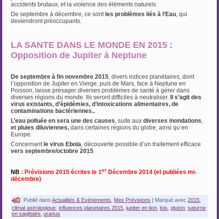
accidents brutaux, et la violence des éléments naturels.
De septembre à décembre, ce sont
les problèmes liés à l’Eau
, qui
deviendront préoccupants.
LA SANTE DANS LE MONDE EN 2015 :
Opposition de Jupiter à Neptune
De septembre à fin novembre 2015
, divers indices planétaires, dont
l’opposition de Jupiter en Vierge, puis de Mars, face à Neptune en
Poisson, laisse présager diverses problèmes de santé à gérer dans
diverses régions du monde. Ils seront difficiles à neutraliser.
Il s’agit des
virus existants, d’épidémies, d’intoxications alimentaires, de
contaminations bactériennes..
L’eau polluée en sera une des causes
, suite aux
diverses inondations
,
et pluies diluviennes,
dans certaines régions du globe, ainsi qu’en
Europe.
Concernant
le virus Ebola
, découverte possible d’un traitement efficace
vers septembre/octobre 2015
.
er
NB
: Prévisions 2015 écrites le 1
Décembre 2014 (et publiées mi-
décembre)
Publié dans
Actualités & Evénements
,
Mes Prévisions
|
Marqué avec
2015
,
climat astrologique
,
influences planetaires 2015
,
jupiter en lion
,
lois
,
pluton
,
saturne
en sagittaire
,
uranus