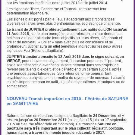
par les émotions et affaiblis entre juillet 2013 et fin juillet 2014.
Les signes de Terre, Capricorne et Taureau, retrouveront leur
détermination légendaire.
Les signes d’air, portés par le Feu, s’adapteront aux circonstances
diverses de la vie, avec plus d’enthousiasme, et d’esprit de challenge.
Le transit de JUPITER profite actuellement aux natifs du LION
jusqu’au
11 Août 2015
, sur le plan énergétique et protection, en leur donnant un
bel élan vital pour atteindre leurs objectifs ou leurs rêves, s’épanouir et
briller de nouveau. « Briller » mais avec plus de conscience et de
profondeur ! Jupiter aura un effet bénéfique indirect sur les deux autres
signes de Feu (Bélier et Sagittaire).
JUPITER transitera ensuite le 12 Août 2015 dans le signe suivant, en
VIERGE
, pour douze mois également, l’occasion pour ce natif prudent,
anxieux et réserver, d’avancer plus sereinement dans ses projets, de
révéler ses talents d’expert, et de bénéficier d’un certain succès, après
une période assez laborieuse. Son retour de forme général, tant
psychique que physique lui permettra de rayonner de nouveau. La santé
est très importante pour ce natif, sujet à des problèmes chroniques ou de
somatisation.
NOUVEAU Transit important en 2015 : l’Entrée de SATURNE
en SAGITTAIRE
Saturne fait son entrée dans le signe du Sagittaire
le 24 Décembre
, et y
restera jusqu’au
20 Décembre 2017
(excepté du 15 juin au 17 septembre
2015 où Saturne rétrograde en Scorpion). Ce transit de
Saturne en
Sagittaire
sera très important sur le plan collectif, législatif, politique,
humanitaire
,
à travers le monde jusqu’en décembre 2017.