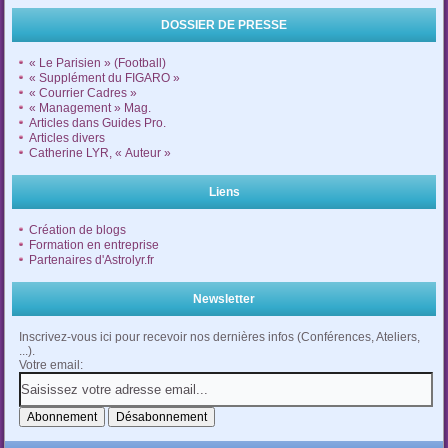
DOSSIER DE PRESSE
« Le Parisien » (Football)
« Supplément du FIGARO »
« Courrier Cadres »
« Management » Mag.
Articles dans Guides Pro.
Articles divers
Catherine LYR, « Auteur »
Liens
Création de blogs
Formation en entreprise
Partenaires d'Astrolyr.fr
Newsletter
Inscrivez-vous ici pour recevoir nos dernières infos (Conférences, Ateliers,
...).
Votre email: