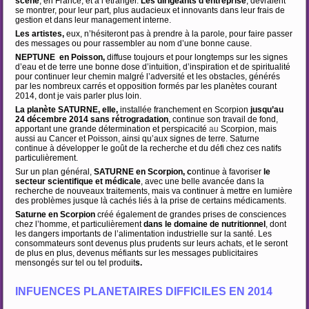
scène
, en France, et à l’étranger.
Les dirigeants d’entreprise
, devraient
se montrer, pour leur part, plus audacieux et innovants dans leur frais de
gestion et dans leur management interne.
Les artistes,
eux, n’hésiteront pas à prendre à la parole, pour faire passer
des messages ou pour rassembler au nom d’une bonne cause.
NEPTUNE en Poisson,
diffuse toujours et pour longtemps sur les signes
d’eau et de terre une bonne dose d’intuition, d’inspiration et de spiritualité
pour continuer leur chemin malgré l’adversité et les obstacles, générés
par les nombreux carrés et opposition formés par les planètes courant
2014,
dont je vais parler plus loin.
La planète SATURNE, elle,
installée franchement en Scorpion
jusqu’au
24 décembre 2014 sans
rétrogradation
, continue son travail de fond,
apportant une grande détermination et perspicacité
au
Scorpion, mais
aussi au Cancer et Poisson, ainsi qu’aux signes de terre. Saturne
continue à développer le goût de la recherche et du défi chez ces natifs
particulièrement.
Sur un plan général,
SATURNE en Scorpion, c
ontinue à favoriser
le
secteur scientifique et
médicale
, avec une belle avancée dans la
recherche de nouveaux traitements, mais va continuer à mettre en lumière
des problèmes jusque là cachés liés à la prise de certains médicaments.
Saturne en Scorpion
créé également de grandes prises de consciences
chez l’homme, et particulièrement
dans le domaine de nutritionnel
, dont
les dangers importants de l’alimentation industrielle sur la santé. Les
consommateurs sont devenus plus prudents sur leurs achats, et le seront
de plus en plus, devenus méfiants sur les messages publicitaires
mensongés sur tel ou tel produit
s.
INFUENCES PLANETAIRES DIFFICILES EN 2014