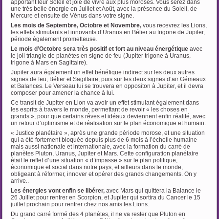
apportant leur Soleil et joie de vivre aux plus moroses. Vous serez dans
une très belle énergie en Juillet et Août, avec la présence du Soleil, de
Mercure et ensuite de Vénus dans votre signe.
Les mois de Septembre, Octobre et Novembre,
vous recevrez les Lions,
les effets stimulants et innovants d’Uranus en Bélier au trigone de Jupiter,
période également prometteuse.
Le mois d’Octobre sera très positif et fort au niveau énergétique
avec
le joli triangle de planètes en signe de feu (Jupiter trigone à Uranus,
trigone à Mars en Sagittaire).
Jupiter aura également un effet bénéfique indirect sur les deux autres
signes de feu, Bélier et Sagittaire, puis sur les deux signes d’air Gémeaux
et Balances. Le Verseau lui se trouvera en oppositon à Jupiter, et il devra
composer pour amener la chance à lui.
Ce transit de Jupiter en Lion va avoir un effet stimulant également dans
les esprits à travers le monde, permettant de revoir « les choses en
grands », pour que certains rêves et idéaux deviennent enfin réalité, avec
un retour d’optimisme et de réalisation sur le plan économique et humain.
« Justice planétaire », après une grande période morose, et une situation
qui a été fortement bloquée depuis plus de 6 mois à l’échelle humaine
mais aussi nationale et internationale, avec la formation du carré de
planètes Pluton, Uranus, Jupiter et Mars. Cette configuration planétaire
était le reflet d’une situation « d’impasse » sur le plan politique,
économique et social dans notre pays, et ailleurs dans le monde,
obligeant à réformer, innover et opérer des grands changements. On y
arrive..
Les énergies vont enfin se libérer,
avec Mars qui quittera la Balance le
26 Juillet pour rentrer en Scorpion, et Jupiter qui sortira du Cancer le 15
juillet prochain pour rentrer chez nos amis les Lions.
Du grand carré formé des 4 planètes, il ne va rester que Pluton en