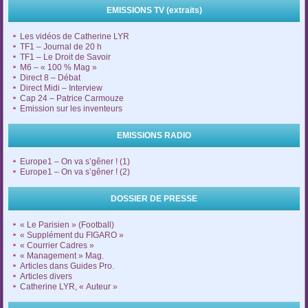
EMISSIONS TV (extraits)
Les vidéos de Catherine LYR
TF1 – Journal de 20 h
TF1 – Le Droit de Savoir
M6 – « 100 % Mag »
Direct 8 – Débat
Direct Midi – Interview
Cap 24 – Patrice Carmouze
Emission sur les inventeurs
EMISSIONS RADIO
Europe1 – On va s’gêner ! (1)
Europe1 – On va s’gêner ! (2)
DOSSIER DE PRESSE
« Le Parisien » (Football)
« Supplément du FIGARO »
« Courrier Cadres »
« Management » Mag.
Articles dans Guides Pro.
Articles divers
Catherine LYR, « Auteur »