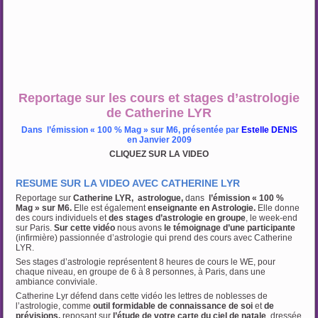
.
Reportage sur les cours et stages d’astrologie
de Catherine LYR
Dans l’émission « 100 % Mag » sur M6, présentée par
Estelle DENIS
en Janvier 2009
CLIQUEZ SUR LA VIDEO
RESUME SUR LA VIDEO AVEC CATHERINE LYR
Reportage
sur
Catherine LYR, astrologue,
dans
l’émission « 100 %
Mag » sur M6.
Elle est également
enseignante en Astrologie.
Elle donne
des cours individuels et
des stages d’astrologie en groupe
, le week-end
sur Paris.
Sur cette vidéo
nous avons
le témoignage d’une participante
(infirmière) passionnée d’astrologie qui prend des cours avec Catherine
LYR.
Ses stages d’astrologie représentent 8 heures de cours le WE, pour
chaque niveau, en groupe de 6 à 8 personnes, à Paris, dans une
ambiance conviviale.
Catherine Lyr défend dans cette vidéo les lettres de noblesses de
l’astrologie, comme
outil formidable de connaissance de soi
et
de
prévisions,
reposant sur
l’étude de votre carte du ciel de natale
, dressée