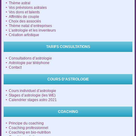
Thème astral
Vos prévisions astrales
Vos dons et talents
Affinités de couple
Choix des associés
Thème natal d’entreprises
L’astrologie et les inventeurs
Création artistique
TARIFS CONSULTATIONS
Consultations d’astrologie
Astrologie par téléphone
Contact
COURS D’ASTROLOGIE
Cours individuel d’astrologie
Stages d’astrologie (les WE)
Calendrier stages astro 2021
COACHING
Principe du coaching
Coaching professionnel
Coaching en bio-nutrition