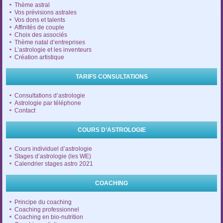
Thème astral
Vos prévisions astrales
Vos dons et talents
Affinités de couple
Choix des associés
Thème natal d’entreprises
L’astrologie et les inventeurs
Création artistique
TARIFS CONSULTATIONS
Consultations d’astrologie
Astrologie par téléphone
Contact
COURS D’ASTROLOGIE
Cours individuel d’astrologie
Stages d’astrologie (les WE)
Calendrier stages astro 2021
COACHING
Principe du coaching
Coaching professionnel
Coaching en bio-nutrition