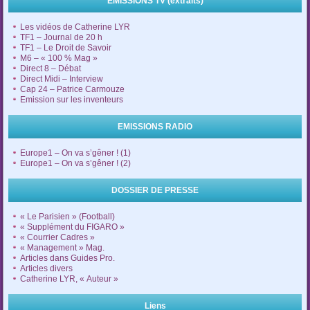
EMISSIONS TV (extraits)
Les vidéos de Catherine LYR
TF1 – Journal de 20 h
TF1 – Le Droit de Savoir
M6 – « 100 % Mag »
Direct 8 – Débat
Direct Midi – Interview
Cap 24 – Patrice Carmouze
Emission sur les inventeurs
EMISSIONS RADIO
Europe1 – On va s’gêner ! (1)
Europe1 – On va s’gêner ! (2)
DOSSIER DE PRESSE
« Le Parisien » (Football)
« Supplément du FIGARO »
« Courrier Cadres »
« Management » Mag.
Articles dans Guides Pro.
Articles divers
Catherine LYR, « Auteur »
Liens