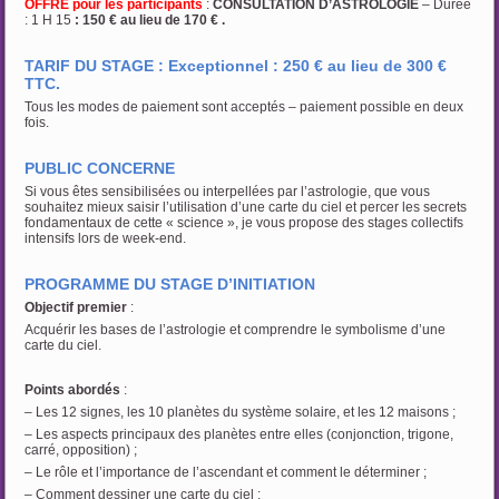
OFFRE pour les participants
:
CONSULTATION D’ASTROLOGIE
– Durée
: 1 H 15
: 150 € au lieu de 170 € .
TARIF DU STAGE : Exceptionnel : 250 € au lieu de 300 €
TTC.
Tous les modes de paiement sont acceptés – paiement possible en deux
fois.
PUBLIC CONCERNE
Si vous êtes sensibilisées ou interpellées par l’astrologie, que vous
souhaitez mieux saisir l’utilisation d’une carte du ciel et percer les secrets
fondamentaux de cette « science », je vous propose des stages collectifs
intensifs lors de week-end.
PROGRAMME DU STAGE D’INITIATION
Objectif premier
:
Acquérir les bases de l’astrologie et comprendre le symbolisme d’une
carte du ciel.
Points abordés
:
– Les 12 signes, les 10 planètes du système solaire, et les 12 maisons ;
– Les aspects principaux des planètes entre elles (conjonction, trigone,
carré, opposition) ;
– Le rôle et l’importance de l’ascendant et comment le déterminer ;
– Comment dessiner une carte du ciel ;