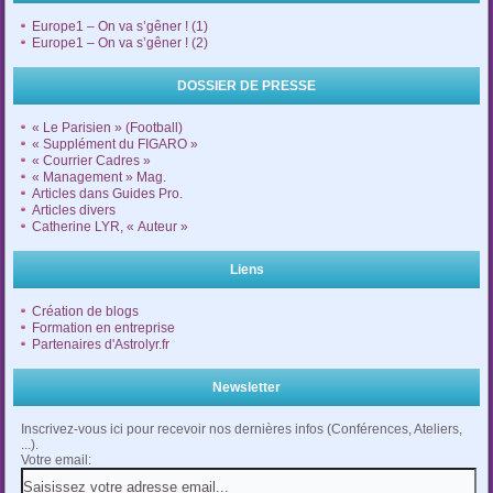
Europe1 – On va s’gêner ! (1)
Europe1 – On va s’gêner ! (2)
DOSSIER DE PRESSE
« Le Parisien » (Football)
« Supplément du FIGARO »
« Courrier Cadres »
« Management » Mag.
Articles dans Guides Pro.
Articles divers
Catherine LYR, « Auteur »
Liens
Création de blogs
Formation en entreprise
Partenaires d'Astrolyr.fr
Newsletter
Inscrivez-vous ici pour recevoir nos dernières infos (Conférences, Ateliers,
...).
Votre email: