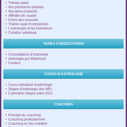
Thème astral
Vos prévisions astrales
Vos dons et talents
Affinités de couple
Choix des associés
Thème natal d’entreprises
L’astrologie et les inventeurs
Création artistique
TARIFS CONSULTATIONS
Consultations d’astrologie
Astrologie par téléphone
Contact
COURS D’ASTROLOGIE
Cours individuel d’astrologie
Stages d’astrologie (les WE)
Calendrier stages astro 2021
COACHING
Principe du coaching
Coaching professionnel
Coaching en bio-nutrition